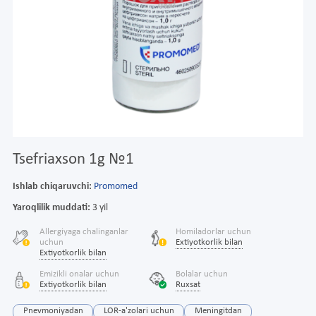
Tsefriaxson 1g №1
Ishlab chiqaruvchi:
Promomed
Yaroqlilik muddati:
3 yil
Allergiyaga chalinganlar
Homiladorlar uchun
uchun
Extiyotkorlik bilan
Extiyotkorlik bilan
Emizikli onalar uchun
Bolalar uchun
Extiyotkorlik bilan
Ruxsat
Pnevmoniyadan
LOR-a'zolari uchun
Meningitdan