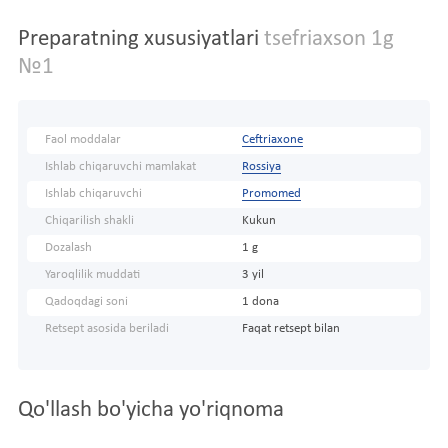
Preparatning xususiyatlari
tsefriaxson 1g
№1
Faol moddalar
Ceftriaxone
Ishlab chiqaruvchi mamlakat
Rossiya
Ishlab chiqaruvchi
Promomed
Chiqarilish shakli
Kukun
Dozalash
1 g
Yaroqlilik muddati
3 yil
Qadoqdagi soni
1 dona
Retsept asosida beriladi
Faqat retsept bilan
Qo'llash bo'yicha yo'riqnoma