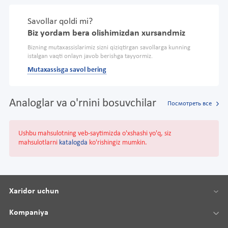
Savollar qoldi mi?
Biz yordam bera olishimizdan xursandmiz
Bizning mutaxassislarimiz sizni qiziqtirgan savollarga kunning
istalgan vaqti onlayn javob berishga tayyormiz.
Mutaxassisga savol bering
Analoglar va o'rnini bosuvchilar
Посмотреть все
Ushbu mahsulotning veb-saytimizda o'xshashi yo'q, siz
mahsulotlarni
katalogda
ko'rishingiz mumkin.
Xaridor uchun
Kompaniya