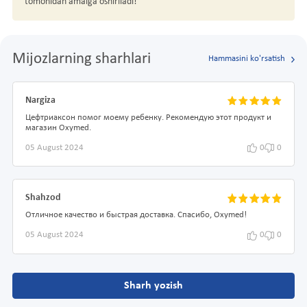
tomonidan amalga oshiriladi!
Mijozlarning sharhlari
Hammasini ko'rsatish
Nargiza
Цефтриаксон помог моему ребенку. Рекомендую этот продукт и
магазин Oxymed.
05 August 2024
0
0
Shahzod
Отличное качество и быстрая доставка. Спасибо, Oxymed!
05 August 2024
0
0
Sharh yozish