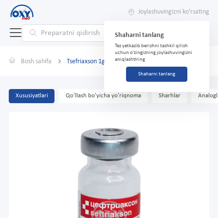
Joylashuvingizni ko'rsating
Shaharni tanlang
Tez yetkazib berishni tashkil qilish
uchun o'zingizning joylashuvingizni
aniqlashtiring
Bosh sahifa
Tsefriaxson 1g №1
Shaharni tanlang
Xususiyatlari
Qo'llash bo'yicha yo'riqnoma
Sharhlar
Analogl