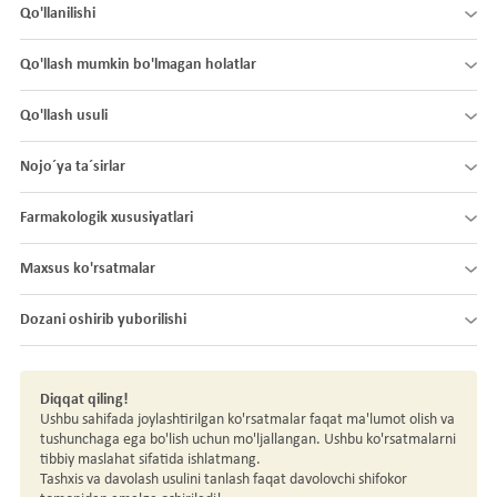
Qo'llanilishi
Qo'llash mumkin bo'lmagan holatlar
Qo'llash usuli
Nojo´ya ta´sirlar
Farmakologik xususiyatlari
Maxsus ko'rsatmalar
Dozani oshirib yuborilishi
Diqqat qiling!
Ushbu sahifada joylashtirilgan ko'rsatmalar faqat ma'lumot olish va
tushunchaga ega bo'lish uchun mo'ljallangan. Ushbu ko'rsatmalarni
tibbiy maslahat sifatida ishlatmang.
Tashxis va davolash usulini tanlash faqat davolovchi shifokor