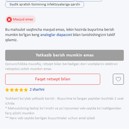
Siydik ajratish tizimining infektsiyalariga qarshi
Mavjud emas
Bu mahsulot vaqtincha mavjud emas, lekin hozirda buyurtma berish
mumkin bo'lgan keng
analoglar diapazoni
bilan tanishishingizni taklif
qilamiz.
Yetkazib berish mumkin emas
Qonunchilikka muvofiq, retsept bilan beriladigan dori vositalarini elektron
retseptsiz sotish mumkin emas.
Faqat retsept bilan
2 sharhni
Toshkent bo'ylab yetkazib berish - Buyurtma to'langan paytdan boshlab 2 soat
ichida.
* Mahsulotning tashqi ko'rinishi va yo'riqnomasi veb-saytda ko'rsatilganidan
farq qilishi mumkin
** Narx veb-saytda berilgan buyurtmalar uchun amal qiladi