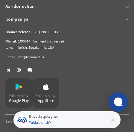
Xaridor uchun
Kompaniya
Ishonch telefoni:
(71) 200-03-03
Manzil:
100044, Toshkent sh., Sergeli
tumani, koʻch. Bezakchilik, 18A
E-mail:
info@oxymed.uz
Yuklab oling
Yuklab oling
Google Play
App Store
Ilovada qulayroq
Sayt yaratuvchi
pharmit.uz
Yuklab olish