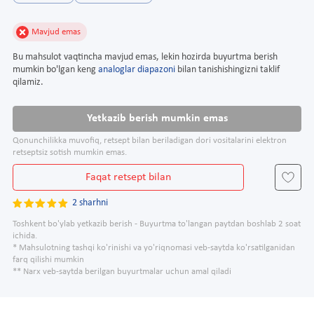
Mavjud emas
Bu mahsulot vaqtincha mavjud emas, lekin hozirda buyurtma berish
mumkin bo'lgan keng
analoglar diapazoni
bilan tanishishingizni taklif
qilamiz.
Yetkazib berish mumkin emas
Qonunchilikka muvofiq, retsept bilan beriladigan dori vositalarini elektron
retseptsiz sotish mumkin emas.
Faqat retsept bilan
2 sharhni
Toshkent bo'ylab yetkazib berish - Buyurtma to'langan paytdan boshlab 2 soat
ichida.
* Mahsulotning tashqi ko'rinishi va yo'riqnomasi veb-saytda ko'rsatilganidan
farq qilishi mumkin
** Narx veb-saytda berilgan buyurtmalar uchun amal qiladi