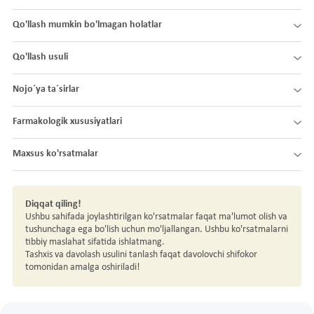
Qo'llash mumkin bo'lmagan holatlar
Qo'llash usuli
Nojo´ya ta´sirlar
Farmakologik xususiyatlari
Maxsus ko'rsatmalar
Diqqat qiling!
Ushbu sahifada joylashtirilgan ko'rsatmalar faqat ma'lumot olish va
tushunchaga ega bo'lish uchun mo'ljallangan. Ushbu ko'rsatmalarni
tibbiy maslahat sifatida ishlatmang.
Tashxis va davolash usulini tanlash faqat davolovchi shifokor
tomonidan amalga oshiriladi!