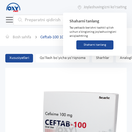
Joylashuvingizni ko'rsating
Shaharni tanlang
Tez yetkazib berishni tashkil qilish
uchun o'zingizning joylashuvingizni
aniqlashtiring
Bosh sahifa
Ceftab-100 100 mg No 10 tabletkalari
Shaharni tanlang
Xususiyatlari
Qo'llash bo'yicha yo'riqnoma
Sharhlar
Analogl