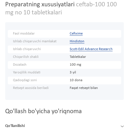
Preparatning xususiyatlari
ceftab-100 100
mg no 10 tabletkalari
Faol moddalar
Cefixime
Ishlab chiqaruvchi mamlakat
Hindiston
Ishlab chiqaruvchi
Scoti-Edil Advance Research
Chiqarilish shakli
Tabletkalar
Dozalash
100 mg
Yaroqlilik muddati
3 yil
Qadoqdagi soni
10 dona
Retsept asosida beriladi
Faqat retsept bilan
Qo'llash bo'yicha yo'riqnoma
Qo'llanilishi