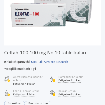
Ceftab-100 100 mg No 10 tabletkalari
Ishlab chiqaruvchi:
Scoti-Edil Advance Research
Yaroqlilik muddati:
3 yil
Allergiyaga chalinganlar
Homiladorlar uchun
uchun
Extiyotkorlik bilan
Extiyotkorlik bilan
Emizikli onalar uchun
Bolalar uchun
Extiyotkorlik bilan
Extiyotkorlik bilan
Bronxitdan
Bronxlar uchun