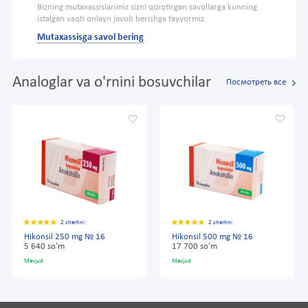
Bizning mutaxassislarimiz sizni qiziqtirgan savollarga kunning
istalgan vaqti onlayn javob berishga tayyormiz.
Mutaxassisga savol bering
Analoglar va o'rnini bosuvchilar
Посмотреть все
2 sharhni
2 sharhni
Hikonsil 250 mg № 16
Hikonsil 500 mg № 16
5 640 so'm
17 700 so'm
Mavjud
Mavjud