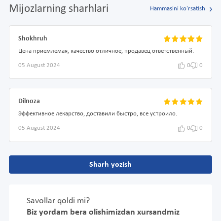
Mijozlarning sharhlari
Hammasini ko'rsatish
Shokhruh
Цена приемлемая, качество отличное, продавец ответственный.
05 August 2024
0
0
Dilnoza
Эффективное лекарство, доставили быстро, все устроило.
05 August 2024
0
0
Sharh yozish
Savollar qoldi mi?
Biz yordam bera olishimizdan xursandmiz