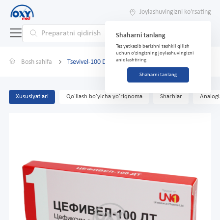
Joylashuvingizni ko'rsating
Shaharni tanlang
Tez yetkazib berishni tashkil qilish
uchun o'zingizning joylashuvingizni
aniqlashtiring
Bosh sahifa
Tsevivel-100 DT №10
Shaharni tanlang
Xususiyatlari
Qo'llash bo'yicha yo'riqnoma
Sharhlar
Analogl