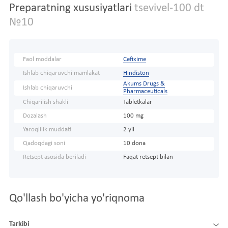
Preparatning xususiyatlari
tsevivel-100 dt
№10
Faol moddalar
Cefixime
Ishlab chiqaruvchi mamlakat
Hindiston
Akums Drugs &
Ishlab chiqaruvchi
Pharmaceuticals
Chiqarilish shakli
Tabletkalar
Dozalash
100 mg
Yaroqlilik muddati
2 yil
Qadoqdagi soni
10 dona
Retsept asosida beriladi
Faqat retsept bilan
Qo'llash bo'yicha yo'riqnoma
Tarkibi