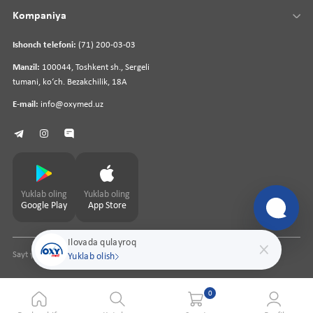
Kompaniya
Ishonch telefoni:
(71) 200-03-03
Manzil:
100044, Toshkent sh., Sergeli
tumani, koʻch. Bezakchilik, 18A
E-mail:
info@oxymed.uz
Yuklab oling
Yuklab oling
Google Play
App Store
Ilovada qulayroq
Sayt yaratuvchi
pharmit.uz
Yuklab olish
0