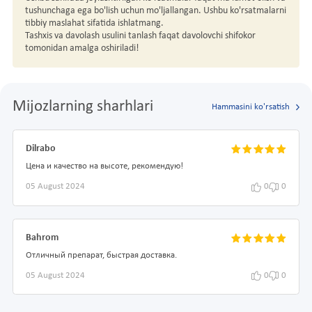
tushunchaga ega bo'lish uchun mo'ljallangan. Ushbu ko'rsatmalarni
tibbiy maslahat sifatida ishlatmang.
Tashxis va davolash usulini tanlash faqat davolovchi shifokor
tomonidan amalga oshiriladi!
Mijozlarning sharhlari
Hammasini ko'rsatish
Dilrabo
Цена и качество на высоте, рекомендую!
05 August 2024
0
0
Bahrom
Отличный препарат, быстрая доставка.
05 August 2024
0
0