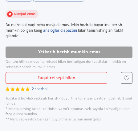
Mavjud emas
Bu mahsulot vaqtincha mavjud emas, lekin hozirda buyurtma berish
mumkin bo'lgan keng
analoglar diapazoni
bilan tanishishingizni taklif
qilamiz.
Yetkazib berish mumkin emas
Qonunchilikka muvofiq, retsept bilan beriladigan dori vositalarini elektron
retseptsiz sotish mumkin emas.
Faqat retsept bilan
2 sharhni
Toshkent bo'ylab yetkazib berish - Buyurtma to'langan paytdan boshlab 2 soat
ichida.
* Mahsulotning tashqi ko'rinishi va yo'riqnomasi veb-saytda ko'rsatilganidan
farq qilishi mumkin
** Narx veb-saytda berilgan buyurtmalar uchun amal qiladi