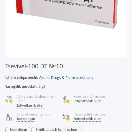
Tsevivel-100 DT №10
Ishlab chiqaruvchi:
Akums Drugs & Pharmaceuticals
Yaroqlilik muddati:
2 yil
Allergiyaga chalinganlar
Homiladorlar uchun
uchun
Extiyotkorlik bilan
Extiyotkorlik bilan
Emizikli onalar uchun
Haydovchilar uchun
Taqiqlangan
Extiyotkorlik bilan
Bronxitdan
Siydik ajratish tizimi uchun