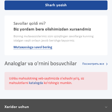
Sharh yozish
Savollar qoldi mi?
Biz yordam bera olishimizdan xursandmiz
Bizning mutaxassislarimiz sizni qiziqtirgan savollarga kunning
istalgan vaqti onlayn javob berishga tayyormiz.
Mutaxassisga savol bering
Analoglar va o'rnini bosuvchilar
Посмотреть все
Ushbu mahsulotning veb-saytimizda o'xshashi yo'q, siz
mahsulotlarni
katalogda
ko'rishingiz mumkin.
Xaridor uchun