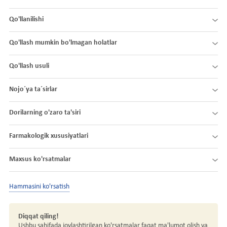
Qo'llanilishi
Qo'llash mumkin bo'lmagan holatlar
Qo'llash usuli
Nojo´ya ta´sirlar
Dorilarning o'zaro ta'siri
Farmakologik xususiyatlari
Maxsus ko'rsatmalar
Hammasini ko'rsatish
Diqqat qiling!
Ushbu sahifada joylashtirilgan ko'rsatmalar faqat ma'lumot olish va