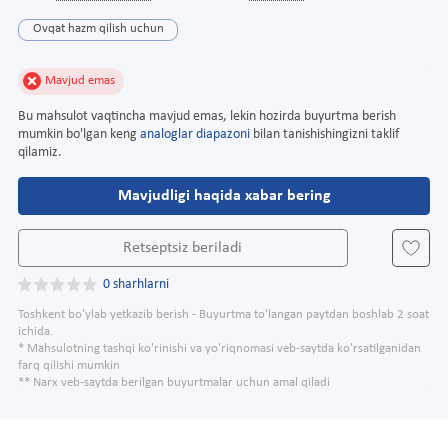
Ovqat hazm qilish uchun
Mavjud emas
Bu mahsulot vaqtincha mavjud emas, lekin hozirda buyurtma berish
mumkin bo'lgan keng
analoglar diapazoni
bilan tanishishingizni taklif
qilamiz.
Mavjudligi haqida xabar bering
Retseptsiz beriladi
0 sharhlarni
Toshkent bo'ylab yetkazib berish - Buyurtma to'langan paytdan boshlab 2 soat
ichida.
* Mahsulotning tashqi ko'rinishi va yo'riqnomasi veb-saytda ko'rsatilganidan
farq qilishi mumkin
** Narx veb-saytda berilgan buyurtmalar uchun amal qiladi