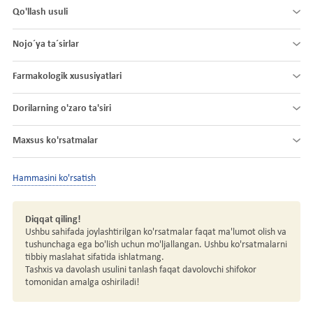
Qo'llash usuli
Nojo´ya ta´sirlar
Farmakologik xususiyatlari
Dorilarning o'zaro ta'siri
Maxsus ko'rsatmalar
Hammasini ko'rsatish
Diqqat qiling!
Ushbu sahifada joylashtirilgan ko'rsatmalar faqat ma'lumot olish va
tushunchaga ega bo'lish uchun mo'ljallangan. Ushbu ko'rsatmalarni
tibbiy maslahat sifatida ishlatmang.
Tashxis va davolash usulini tanlash faqat davolovchi shifokor
tomonidan amalga oshiriladi!