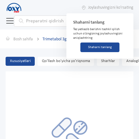
Joylashuvingizni ko'rsating
Shaharni tanlang
Tez yetkazib berishni tashkil qilish
uchun o'zingizning joylashuvingizni
aniqlashtiring
Bosh sahifa
Trimetabol 3g 150 ml r-r uchun qabul qilish ichkariga
Shaharni tanlang
Xususiyatlari
Qo'llash bo'yicha yo'riqnoma
Sharhlar
Analogl