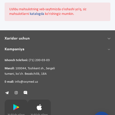
Ushbu mahsulotning veb-saytimizda o'xshashi yo'q, siz
mahsulotlarni
katalogda
ko'rishingiz mumkin.
Xaridor uchun
Kompaniya
Ishonch telefoni:
(71) 200-03-03
Manzil:
100044, Toshkent sh., Sergeli
tumani, koʻch. Bezakchilik, 18A
E-mail:
info@oxymed.uz