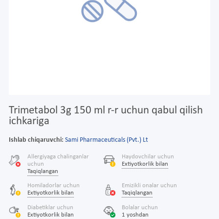
Trimetabol 3g 150 ml r-r uchun qabul qilish
ichkariga
Ishlab chiqaruvchi:
Sami Pharmaceuticals (Pvt.) Lt
Allergiyaga chalinganlar
Haydovchilar uchun
uchun
Extiyotkorlik bilan
Taqiqlangan
Homiladorlar uchun
Emizikli onalar uchun
Extiyotkorlik bilan
Taqiqlangan
Diabetiklar uchun
Bolalar uchun
Extiyotkorlik bilan
1 yoshdan