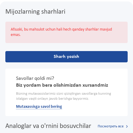
Mijozlarning sharhlari
Afsuski, bu mahsulot uchun hali hech qanday sharhlar mavjud
emas.
Sharh yozish
Savollar qoldi mi?
Biz yordam bera olishimizdan xursandmiz
Bizning mutaxassislarimiz sizni qiziqtirgan savollarga kunning
istalgan vaqti onlayn javob berishga tayyormiz.
Mutaxassisga savol bering
Analoglar va o'rnini bosuvchilar
Посмотреть все