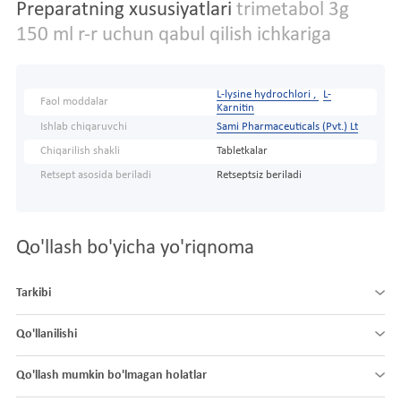
Preparatning xususiyatlari
trimetabol 3g
150 ml r-r uchun qabul qilish ichkariga
L-lysine hydrochlori ,
L-
Faol moddalar
Karnitin
Ishlab chiqaruvchi
Sami Pharmaceuticals (Pvt.) Lt
Chiqarilish shakli
Tabletkalar
Retsept asosida beriladi
Retseptsiz beriladi
Qo'llash bo'yicha yo'riqnoma
Tarkibi
Qo'llanilishi
Qo'llash mumkin bo'lmagan holatlar