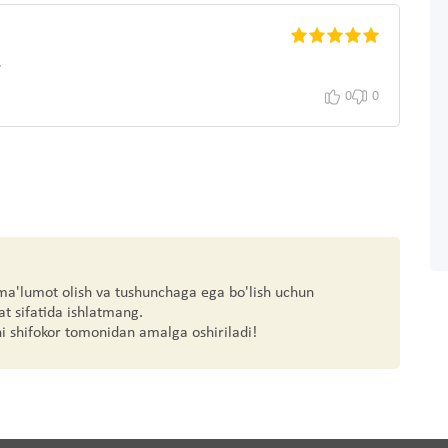
.
0
0
 ma'lumot olish va tushunchaga ega bo'lish uchun
at sifatida ishlatmang.
hi shifokor tomonidan amalga oshiriladi!