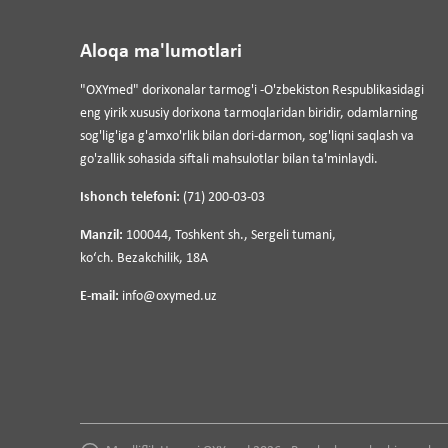
Aloqa ma'lumotlari
"OXYmed" dorixonalar tarmog'i -O'zbekiston Respublikasidagi
eng yirik xususiy dorixona tarmoqlaridan biridir, odamlarning
sog'lig'iga g'amxo'rlik bilan dori-darmon, sog'liqni saqlash va
go'zallik sohasida siftali mahsulotlar bilan ta'minlaydi.
Ishonch telefoni:
(71) 200-03-03
Manzil:
100044, Toshkent sh., Sergeli tumani,
koʻch. Bezakchilik, 18A
E-mail:
info@oxymed.uz