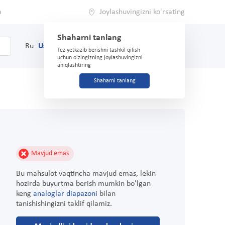
a
Joylashuvingizni ko'rsating
Shaharni tanlang
0
Savat
Ru
Uz
(71) 200-03-03
Tez yetkazib berishni tashkil qilish
uchun o'zingizning joylashuvingizni
aniqlashtiring
Shaharni tanlang
Mavjud emas
Bu mahsulot vaqtincha mavjud emas, lekin
hozirda buyurtma berish mumkin bo'lgan
keng
analoglar diapazoni
bilan
tanishishingizni taklif qilamiz.