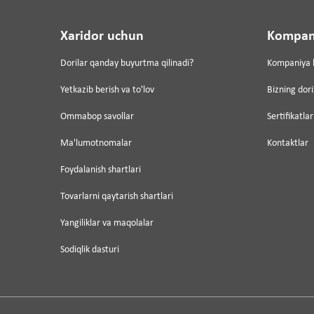
Xaridor uchun
Kompan
Dorilar qanday buyurtma qilinadi?
Kompaniya 
Yetkazib berish va to'lov
Bizning dor
Ommabop savollar
Sertifikatlar
Ma'lumotnomalar
Kontaktlar
Foydalanish shartlari
Tovarlarni qaytarish shartlari
Yangiliklar va maqolalar
Sodiqlik dasturi