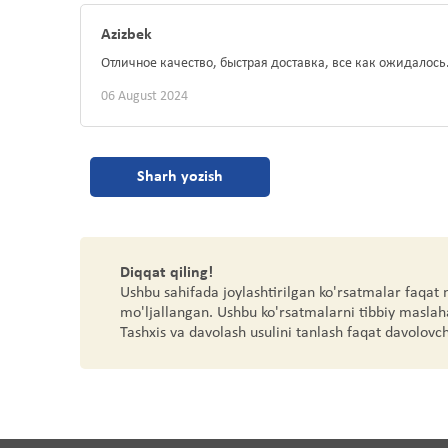
Azizbek
Отличное качество, быстрая доставка, все как ожидалось
06 August 2024
Sharh yozish
Diqqat qiling!
Ushbu sahifada joylashtirilgan ko'rsatmalar faqat
mo'ljallangan. Ushbu ko'rsatmalarni tibbiy maslah
Tashxis va davolash usulini tanlash faqat davolovc