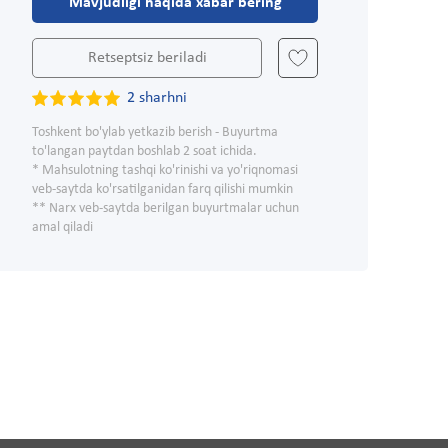
Mavjudligi haqida xabar bering
Retseptsiz beriladi
2 sharhni
Toshkent bo'ylab yetkazib berish - Buyurtma
to'langan paytdan boshlab 2 soat ichida.
* Mahsulotning tashqi ko'rinishi va yo'riqnomasi
veb-saytda ko'rsatilganidan farq qilishi mumkin
** Narx veb-saytda berilgan buyurtmalar uchun
amal qiladi