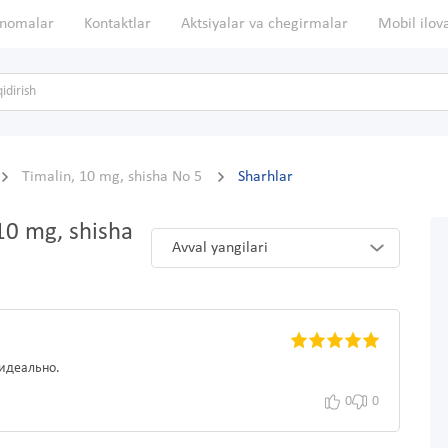
nomalar
Kontaktlar
Aktsiyalar va chegirmalar
Mobil ilov
Timalin, 10 mg, shisha No 5
Sharhlar
 10 mg, shisha
Avval yangilari
 идеально.
0
0