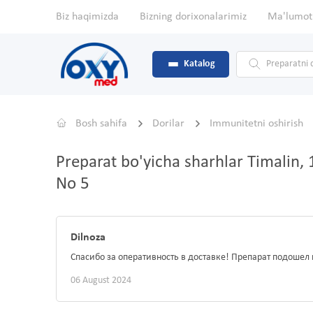
Biz haqimizda
Bizning dorixonalarimiz
Ma'lumot
Katalog
Bosh sahifa
Dorilar
Immunitetni oshirish
Preparat bo'yicha sharhlar Timalin,
No 5
Dilnoza
Спасибо за оперативность в доставке! Препарат подошел
06 August 2024