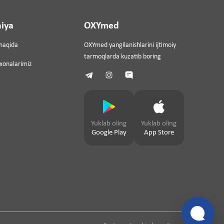
iya
OXYmed
haqida
OXYmed yangilanishlarini ijtimoiy
tarmoqlarda kuzatib boring
ixonalarimiz
Yuklab oling
Yuklab oling
Google Play
App Store