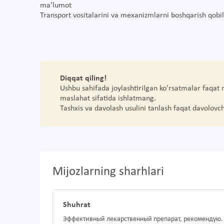
ma'lumot
Transport vositalarini va mexanizmlarni boshqarish qobili
Diqqat qiling!
Ushbu sahifada joylashtirilgan ko'rsatmalar faqat
maslahat sifatida ishlatmang.
Tashxis va davolash usulini tanlash faqat davolovc
Mijozlarning sharhlari
Shuhrat
Эффективный лекарственный препарат, рекомендую.