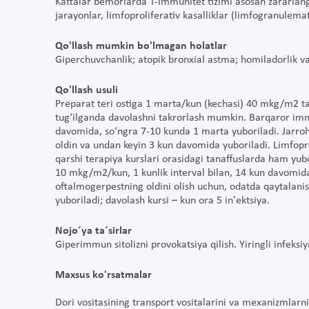
Kattalar bemorlarda T-immunitet tizimi asosan zararlanga
jarayonlar, limfoproliferativ kasalliklar (limfogranulemat
Qo'llash mumkin bo'lmagan holatlar
Giperchuvchanlik; atopik bronxial astma; homiladorlik va
Qo'llash usuli
Preparat teri ostiga 1 marta/kun (kechasi) 40 mkg/m2 ta
tug‘ilganda davolashni takrorlash mumkin. Barqaror imm
davomida, so‘ngra 7-10 kunda 1 marta yuboriladi. Jarro
oldin va undan keyin 3 kun davomida yuboriladi. Limfopro
qarshi terapiya kurslari orasidagi tanaffuslarda ham yu
10 mkg/m2/kun, 1 kunlik interval bilan, 14 kun davomida
oftalmogerpestning oldini olish uchun, odatda qaytalani
yuboriladi; davolash kursi – kun ora 5 in'ektsiya.
Nojo´ya ta´sirlar
Giperimmun sitolizni provokatsiya qilish. Yiringli infeksi
Maxsus ko'rsatmalar
Dori vositasining transport vositalarini va mexanizmlarni