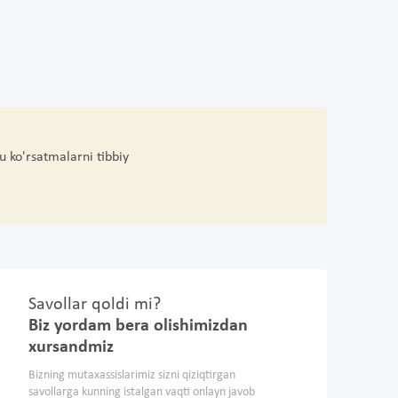
u ko'rsatmalarni tibbiy
Savollar qoldi mi?
Biz yordam bera olishimizdan
xursandmiz
Bizning mutaxassislarimiz sizni qiziqtirgan
savollarga kunning istalgan vaqti onlayn javob