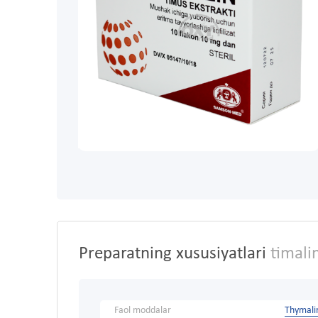
Preparatning xususiyatlari
timalin
Faol moddalar
Thymali