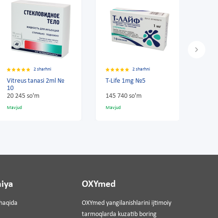
2 sharhni
2 sharhni
2ml №
T-Life 1mg №5
T-Life 10mg № 5
145 740 so'm
291 900 so'm
Mavjud
Mavjud
iya
OXYmed
haqida
OXYmed yangilanishlarini ijtimoiy
tarmoqlarda kuzatib boring