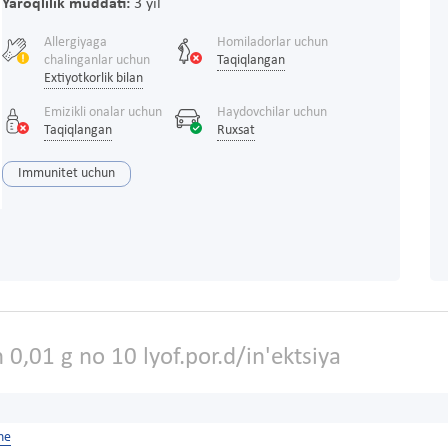
Yaroqlilik muddati:
3 yil
Allergiyaga
Homiladorlar uchun
chalinganlar uchun
Taqiqlangan
Extiyotkorlik bilan
Emizikli onalar uchun
Haydovchilar uchun
Taqiqlangan
Ruxsat
Immunitet uchun
 0,01 g no 10 lyof.por.d/in'ektsiya
ne