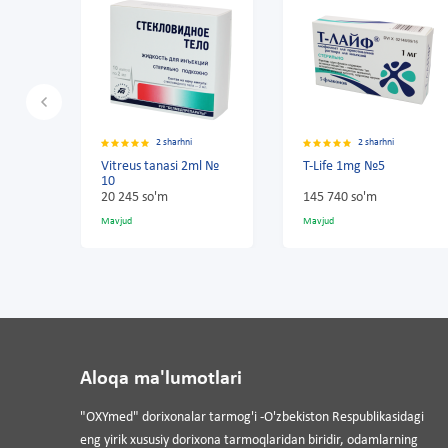
2 sharhni
2 sharhni
itreus tanasi 2ml №
T-Life 1mg №5
T-Life 1
10
0 245 so'm
145 740 so'm
291 900 
avjud
Mavjud
Mavjud
Aloqa ma'lumotlari
"OXYmed" dorixonalar tarmog'i -O'zbekiston Respublikasidagi
eng yirik xususiy dorixona tarmoqlaridan biridir, odamlarning