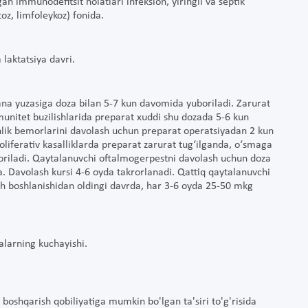
n immunodefitsit holatlari infeksion, yiringli va septik
oz, limfoleykoz) fonida.
 laktatsiya davri.
na yuzasiga doza bilan 5-7 kun davomida yuboriladi. Zarurat
unitet buzilishlarida preparat xuddi shu dozada 5-6 kun
hlik bemorlarini davolash uchun preparat operatsiyadan 2 kun
liferativ kasalliklarda preparat zarurat tug‘ilganda, o‘smaga
boriladi. Qaytalanuvchi oftalmogerpestni davolash uchun doza
. Davolash kursi 4-6 oyda takrorlanadi. Qattiq qaytalanuvchi
sh boshlanishidan oldingi davrda, har 3-6 oyda 25-50 mkg
yalarning kuchayishi.
 boshqarish qobiliyatiga mumkin bo'lgan ta'siri to'g'risida