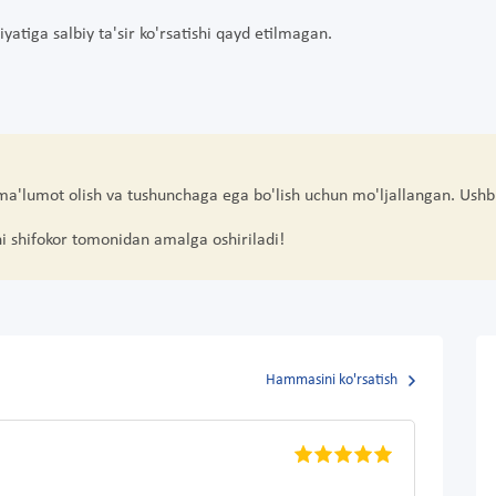
yatiga salbiy ta'sir ko'rsatishi qayd etilmagan.
 ma'lumot olish va tushunchaga ega bo'lish uchun mo'ljallangan. Ushb
hi shifokor tomonidan amalga oshiriladi!
Hammasini ko'rsatish