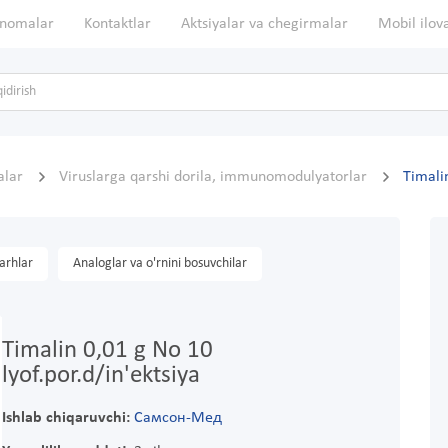
nomalar
Kontaktlar
Aktsiyalar va chegirmalar
Mobil ilov
talar
Viruslarga qarshi dorila, immunomodulyatorlar
Timalin
arhlar
Analoglar va o'rnini bosuvchilar
Timalin 0,01 g No 10
lyof.por.d/in'ektsiya
Ishlab chiqaruvchi:
Самсон-Мед