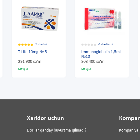
2 sharhni
0 sharhlarni
2 sharhni
0mg № 5
Immunoglobulin 1,5ml
Vitreus tanasi 
№10
10
so'm
803 400 so'm
20 245 so'm
Mavjud
Mavjud
Xaridor uchun
Kompan
Dorilar qanday buyurtma qilinadi?
Kompaniya 