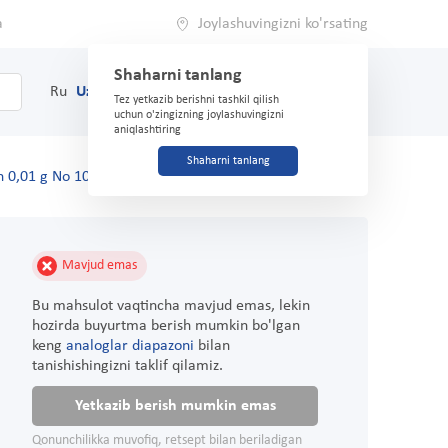
a
Joylashuvingizni ko'rsating
Shaharni tanlang
0
Savat
Ru
Uz
(71) 200-03-03
Tez yetkazib berishni tashkil qilish
uchun o'zingizning joylashuvingizni
aniqlashtiring
Shaharni tanlang
 0,01 g No 10 lyof.por.d/in'ektsiya
Mavjud emas
Bu mahsulot vaqtincha mavjud emas, lekin
hozirda buyurtma berish mumkin bo'lgan
keng
analoglar diapazoni
bilan
tanishishingizni taklif qilamiz.
Yetkazib berish mumkin emas
Qonunchilikka muvofiq, retsept bilan beriladigan