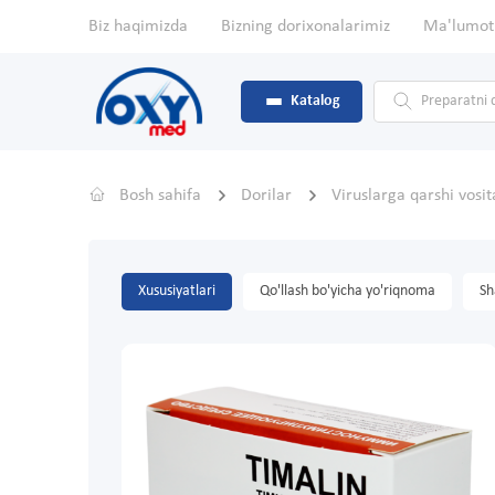
Biz haqimizda
Bizning dorixonalarimiz
Ma'lumot
Katalog
Bosh sahifa
Dorilar
Viruslarga qarshi vosi
Xususiyatlari
Qo'llash bo'yicha yo'riqnoma
Sh