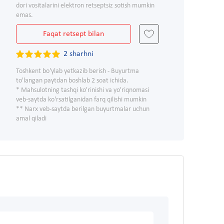
dori vositalarini elektron retseptsiz sotish mumkin
emas.
Faqat retsept bilan
2 sharhni
Toshkent bo'ylab yetkazib berish - Buyurtma
to'langan paytdan boshlab 2 soat ichida.
* Mahsulotning tashqi ko'rinishi va yo'riqnomasi
veb-saytda ko'rsatilganidan farq qilishi mumkin
** Narx veb-saytda berilgan buyurtmalar uchun
amal qiladi