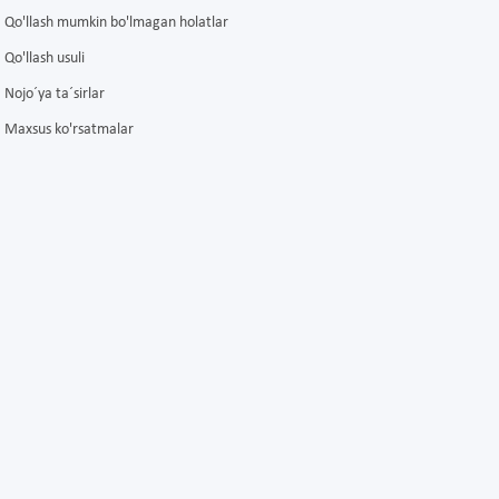
Qo'llash mumkin bo'lmagan holatlar
Qo'llash usuli
Nojo´ya ta´sirlar
Maxsus ko'rsatmalar