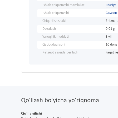
Ishlab chiqaruvchi mamlakat
Rossiya
Ishlab chiqaruvchi
Самсон
Chiqarilish shakli
Eritma 
Dozalash
0,01 g
Yaroqlilik muddati
3 yil
Qadoqdagi soni
10 dona
Retsept asosida beriladi
Faqat re
Qo'llash bo'yicha yo'riqnoma
Qo'llanilishi