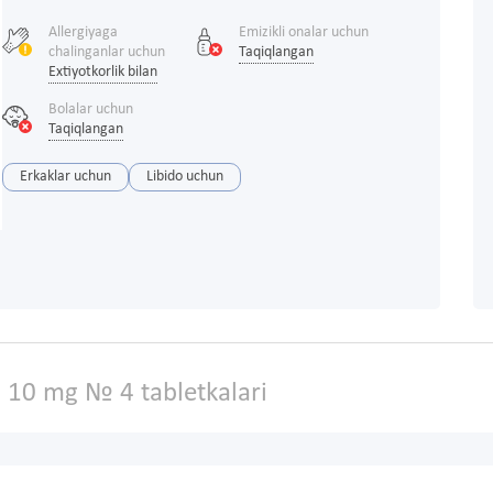
Allergiyaga
Emizikli onalar uchun
chalinganlar uchun
Taqiqlangan
Extiyotkorlik bilan
Bolalar uchun
Taqiqlangan
Erkaklar uchun
Libido uchun
s 10 mg № 4 tabletkalari