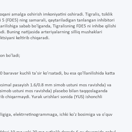
loqani amalga oshirish imkoniyatini oshiradi. Tigralis, tsiklik
5 (FDE5) ning samarali, qaytariladigan tanlangan inhibitori
arilishiga sabab bo'lganda, Tigralisning FDE5 ni inhibe qilishi
di. Buning natijasida arteriyalarning silliq mushaklari
tsiyani keltirib chiqaradi.
on bo'ladi;
aravar kuchli ta'sir ko'rsatadi, bu esa qo'llanilishida katta
aksimal pasayish 1.6/0.8 mm simob ustuni mos ravishda) va
 simob ustuni mos ravishda) plasebo bilan taqqoslaganda
irib chiqarmaydi. Yurak urishlari sonida (YUS) ishonchli
tkirligiga, elektrretinogrammaga, ichki ko'z bosimiga va o'quv