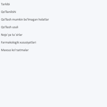
Tarkibi
Qo'llanilishi
Qo'llash mumkin bo'lmagan holatlar
Qo'llash usuli
Nojo´ya ta´sirlar
Farmakologik xususiyatlari
Maxsus ko'rsatmalar