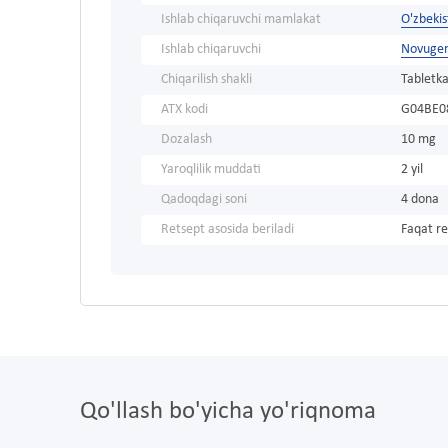
Ishlab chiqaruvchi mamlakat
O'zbeki
Ishlab chiqaruvchi
Novuge
Chiqarilish shakli
Tabletka
ATX kodi
G04BE0
Dozalash
10 mg
Yaroqlilik muddati
2 yil
Qadoqdagi soni
4 dona
Retsept asosida beriladi
Faqat re
Qo'llash bo'yicha yo'riqnoma