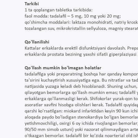
Tarkibi
1 ta qoplangan tabletka tarkibida:
faol modda: tadalafil – 5 mg, 10 mg yoki 20 mg;
qo'shimcha moddalari: laktaza monohidrati, natriy kroskar
tozalangan suv, mikrokristallin sellyuloza, magniy stearat
Qo'llanilishi
Kattalar erkaklarda erektil disfunktsiyani davolash. Prep
erkaklarda prostata bezining yaxshi sifatli giperplaziyas
Qo'llash mumkin bo'lmagan holatlar
tadalafilga yoki preparatning boshqa har qanday komponen
ta'sirini kuchaytirish xususiyatiga ega. Bu nitratlar va ta
natijasida yuzaga keladi deb hisoblanadi. Shuning uchun, 
qilayotgan bemorlarga qo'llash mumkin emas; tadalafil yur
erkaklarga qo'llanmasligi kerak. Shifokorlar yurak-qon to
asoratlar xavfini hisobga olishlari kerak. Tadalafil quyi
qarshi ko'rsatilgan: miokard infarktidan keyin 90 kun ich
aloqada paydo bo'ladigan stenokardiya bo'lgan bemorlar;
yetishmovchiligi, oxirgi 6 oy ichida rivojlangan bemorlar
90/50 mm simob ustuni) yoki nazorat qilinmaydigan arteri
o'tkazgan bemorlar. tadalafil bir ko'zida noarterial old i