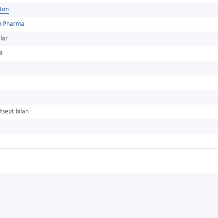
ston
n Pharma
lar
8
tsept bilan