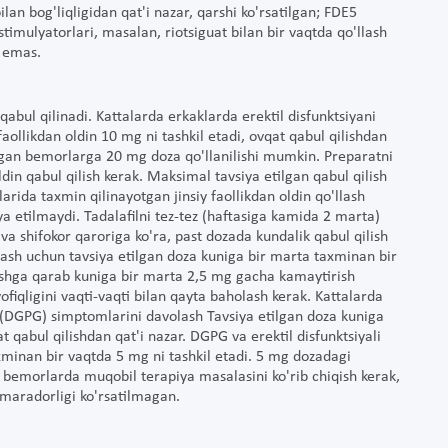
lan bog'liqligidan qat'i nazar, qarshi ko'rsatilgan; FDE5
 stimulyatorlari, masalan, riotsiguat bilan bir vaqtda qo'llash
n emas.
 qabul qilinadi. Kattalarda erkaklarda erektil disfunktsiyani
aollikdan oldin 10 mg ni tashkil etadi, ovqat qabul qilishdan
magan bemorlarga 20 mg doza qo'llanilishi mumkin. Preparatni
din qabul qilish kerak. Maksimal tavsiya etilgan qabul qilish
arida taxmin qilinayotgan jinsiy faollikdan oldin qo'llash
a etilmaydi. Tadalafilni tez-tez (haftasiga kamida 2 marta)
va shifokor qaroriga ko'ra, past dozada kundalik qabul qilish
ash uchun tavsiya etilgan doza kuniga bir marta taxminan bir
irishga qarab kuniga bir marta 2,5 mg gacha kamaytirish
qligini vaqti-vaqti bilan qayta baholash kerak. Kattalarda
si (DGPG) simptomlarini davolash Tavsiya etilgan doza kuniga
t qabul qilishdan qat'i nazar. DGPG va erektil disfunktsiyali
xminan bir vaqtda 5 mg ni tashkil etadi. 5 mg dozadagi
 bemorlarda muqobil terapiya masalasini ko'rib chiqish kerak,
maradorligi ko'rsatilmagan.