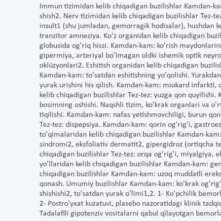
Immun tizimidan kelib chiqadigan buzilishlar Kamdan-kam
shish2. Nerv tizimidan kelib chiqadigan buzilishlar Tez-
insult1 (shu jumladan, gemorragik hodisalar), hushdan ke
tranzitor amneziya. Ko'z organidan kelib chiqadigan buzil
globusida og'riq hissi. Kamdan-kam: ko'rish maydonlarinin
gipermiya, arteriyal bo'lmagan oldki ishemik optik neyro
oklüzyonlari2. Eshitish organidan kelib chiqadigan buzili
Kamdan-kam: to'satdan eshitishning yo'qolishi. Yurakdan
yurak urishini his qilish. Kamdan-kam: miokard infarkti, 
kelib chiqadigan buzilishlar Tez-tez: yuzga qon quyilishi
bosimning oshishi. Naqshli tizim, ko'krak organlari va o'r
tiqilishi. Kamdan-kam: nafas yetishmovchiligi, burun qon
Tez-tez: dispepsiya. Kamdan-kam: qorin og'rig'i, gastroezo
to'qimalaridan kelib chiqadigan buzilishlar Kamdan-kam:
sindromi2, eksfoliativ dermatit2, gipergidroz (ortiqcha t
chiqadigan buzilishlar Tez-tez: orqa og'rig'i, miyalgiya, 
yo'llaridan kelib chiqadigan buzilishlar Kamdan-kam: gem
chiqadigan buzilishlar Kamdan-kam: uzoq muddatli erek
qonash. Umumiy buzilishlar Kamdan-kam: ko'krak og'rig'
shishishi2, to'satdan yurak o'limi1,2. 1- Ko'pchilik bem
2- Postro'yxat kuzatuvi, plasebo nazoratidagi klinik tadq
Tadalafili gipotenziv vositalarni qabul qilayotgan bemorl