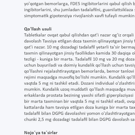
yo'qotgan bemorlarga, FDE5 ingibitorlarini qabul qilish bi
ingibitorlarini, shu jumladan tadalafilni, guanilattsiklaza
simptomatik gipotenziya rivojlanish xavfi tufayli mumki
Qo'llash usuli
Tabletkalar ovqat qabul qilishdan qat'i nazar og'iz orqali
davolash Tavsiya etilgan doza taxmin qilinayotgan jinsiy f
qat'i nazar. 10 mg dozadagi tadalafil yetarli ta'sir ber
taxmin qilinayotgan jinsiy faollikdan kamida 30 daqiqa ol
tezligi - kuniga bir marta. Tadalafil 10 mg va 20 mg dozal
uchun buyuriladi va doimiy kundalik qo'llash uchun tavsiy
qo'llashni rejalashtirayotgan bemorlarda, bemor tanlovi 
rejimi maqsadga muvofiq bo'lishi mumkin. Kundalik qo'll
vaqtda 5 mg ni tashkil etadi. Dozani individual o'zlasht
mumkin. Kundalik uzoq muddatli qo'llash maqsadga muvofi
erkaklarda prostata bezining yaxshi sifatli giperplaziya
bir marta taxminan bir vaqtda 5 mg ni tashkil etadi, ovqa
kattalarda ham tavsiya etilgan doza kuniga bir marta ta
tadalafil bilan DGPG davolashni yomon o'zlashtirayotgan
chunki 2,5 mg dozadagi tadalafil bilan DGPG davolash sa
Nojo´ya ta´sirlar