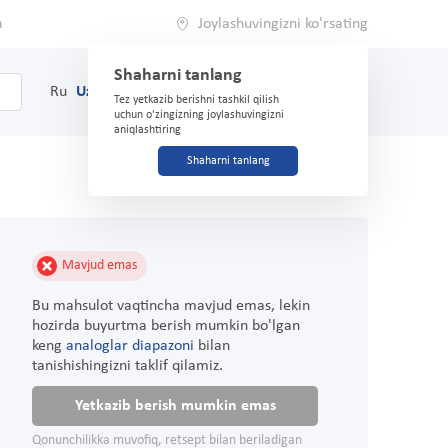
a
Joylashuvingizni ko'rsating
Shaharni tanlang
0
Savat
Ru
Uz
(71) 200-03-03
Tez yetkazib berishni tashkil qilish
uchun o'zingizning joylashuvingizni
aniqlashtiring
Shaharni tanlang
Mavjud emas
Bu mahsulot vaqtincha mavjud emas, lekin
hozirda buyurtma berish mumkin bo'lgan
keng
analoglar diapazoni
bilan
tanishishingizni taklif qilamiz.
Yetkazib berish mumkin emas
Qonunchilikka muvofiq, retsept bilan beriladigan