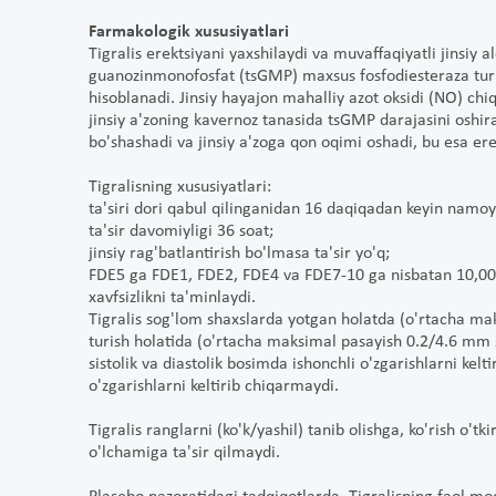
Farmakologik xususiyatlari
Tigralis erektsiyani yaxshilaydi va muvaffaqiyatli jinsiy a
guanozinmonofosfat (tsGMP) maxsus fosfodiesteraza turi 
hisoblanadi. Jinsiy hayajon mahalliy azot oksidi (NO) chiq
jinsiy a'zoning kavernoz tanasida tsGMP darajasini oshira
bo'shashadi va jinsiy a'zoga qon oqimi oshadi, bu esa erek
Tigralisning xususiyatlari:
ta'siri dori qabul qilinganidan 16 daqiqadan keyin namoy
ta'sir davomiyligi 36 soat;
jinsiy rag'batlantirish bo'lmasa ta'sir yo'q;
FDE5 ga FDE1, FDE2, FDE4 va FDE7-10 ga nisbatan 10,000 b
xavfsizlikni ta'minlaydi.
Tigralis sog'lom shaxslarda yotgan holatda (o'rtacha m
turish holatida (o'rtacha maksimal pasayish 0.2/4.6 mm
sistolik va diastolik bosimda ishonchli o'zgarishlarni kelt
o'zgarishlarni keltirib chiqarmaydi.
Tigralis ranglarni (ko'k/yashil) tanib olishga, ko'rish o'
o'lchamiga ta'sir qilmaydi.