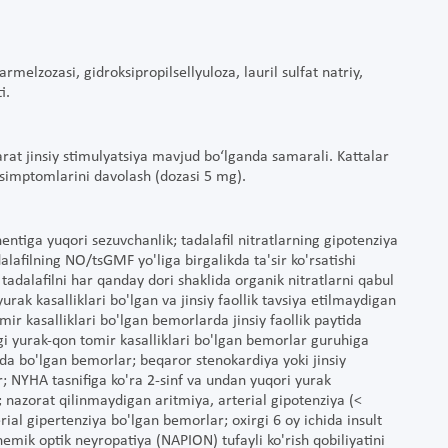
melzozasi, gidroksipropilsellyuloza, lauril sulfat natriy,
i.
arat jinsiy stimulyatsiya mavjud bo‘lganda samarali. Kattalar
i simptomlarini davolash (dozasi 5 mg).
tiga yuqori sezuvchanlik; tadalafil nitratlarning gipotenziya
dalafilning NO/tsGMF yo'liga birgalikda ta'sir ko'rsatishi
tadalafilni har qanday dori shaklida organik nitratlarni qabul
ak kasalliklari bo'lgan va jinsiy faollik tavsiya etilmaydigan
mir kasalliklari bo'lgan bemorlarda jinsiy faollik paytida
dagi yurak-qon tomir kasalliklari bo'lgan bemorlar guruhiga
ida bo'lgan bemorlar; beqaror stenokardiya yoki jinsiy
 NYHA tasnifiga ko'ra 2-sinf va undan yuqori yurak
; nazorat qilinmaydigan aritmiya, arterial gipotenziya (<
al gipertenziya bo'lgan bemorlar; oxirgi 6 oy ichida insult
shemik optik neyropatiya (NAPION) tufayli ko'rish qobiliyatini