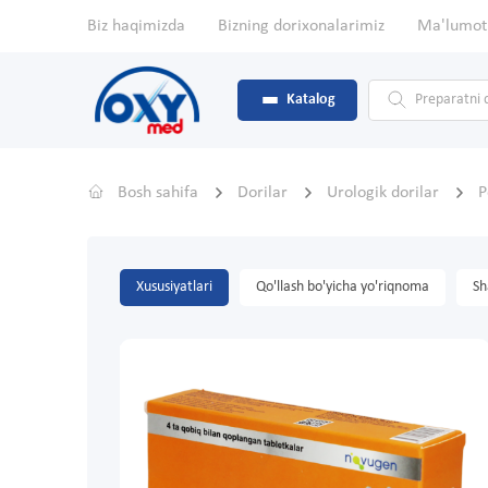
Biz haqimizda
Bizning dorixonalarimiz
Ma'lumot
Katalog
Bosh sahifa
Dorilar
Urologik dorilar
P
Xususiyatlari
Qo'llash bo'yicha yo'riqnoma
Sh