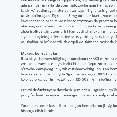
Plasebo nazoratidagi tadqiqotlarda, Tigralisning faol m
qilinganida, erkaklarda spermatozoidlarning hajmi, soni,
ta'sir ko'rsatilmagan. Bundan tashqari, Tigralisning fao
ta'siri bo'lmagan. Tigralisni 5 mg dan har kuni uzoq mudda
kavernoz tanalarda tsGMP konsentratsiyasida prostata bez
ularning qon ta'minotini oshiradi. Olingan ta'sir qonning 
gipertrofiyasi simptomlarini kamaytirish mexanizmi sifati
siydik pufagining afferent inervatsiyasining nerv faoliyatin
mushaklarini bo'shashtirish orqali qo'shimcha ravishda k
Maxsus ko'rsatmalar
Buyrak yetishmovchiligi og'ir darajada (KK<30 ml/min) va
vositasini maxsus ehtiyotkorlik bilan va faqat zarur holl
o'rtacha darajadagi buyrak yetishmovchiligi bo'lgan be
buyrak yetishmovchiligi bo'lgan bemorlarga (KK 51 dan 8
ko'proq orqa og'rig'i kuzatilgan. KK<50 ml/min bo'lgan be
Erektil disfunktsiyani davolash, jumladan, Tigralisni qo'
jinsiy faoliyat tavsiya etilmaydigan hollarda amalga oshir
Yurak-qon tomir kasalliklari bo'lgan bemorlarda jinsiy fao
hisobga olish kerak: