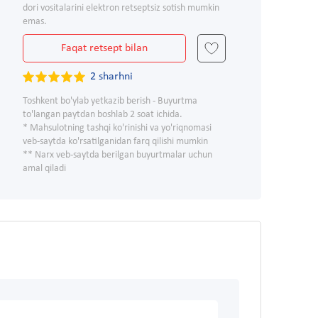
dori vositalarini elektron retseptsiz sotish mumkin
emas.
Faqat retsept bilan
2 sharhni
Toshkent bo'ylab yetkazib berish - Buyurtma
to'langan paytdan boshlab 2 soat ichida.
* Mahsulotning tashqi ko'rinishi va yo'riqnomasi
veb-saytda ko'rsatilganidan farq qilishi mumkin
** Narx veb-saytda berilgan buyurtmalar uchun
amal qiladi