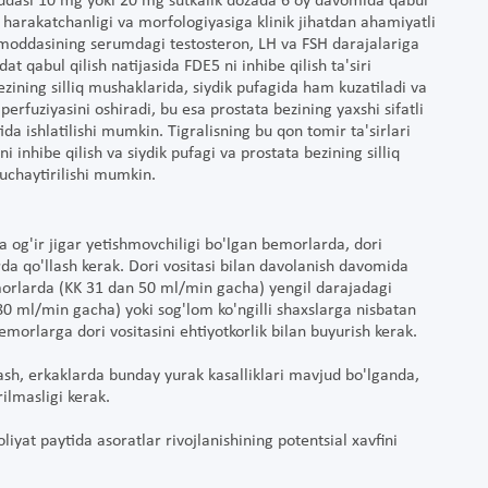
oddasi 10 mg yoki 20 mg sutkalik dozada 6 oy davomida qabul
 harakatchanligi va morfologiyasiga klinik jihatdan ahamiyatli
l moddasining serumdagi testosteron, LH va FSH darajalariga
t qabul qilish natijasida FDE5 ni inhibe qilish ta'siri
ining silliq mushaklarida, siydik pufagida ham kuzatiladi va
perfuziyasini oshiradi, bu esa prostata bezining yaxshi sifatli
da ishlatilishi mumkin. Tigralisning bu qon tomir ta'sirlari
i inhibe qilish va siydik pufagi va prostata bezining silliq
uchaytirilishi mumkin.
 og'ir jigar yetishmovchiligi bo'lgan bemorlarda, dori
arda qo'llash kerak. Dori vositasi bilan davolanish davomida
morlarda (KK 31 dan 50 ml/min gacha) yengil darajadagi
0 ml/min gacha) yoki sog'lom ko'ngilli shaxslarga nisbatan
morlarga dori vositasini ehtiyotkorlik bilan buyurish kerak.
llash, erkaklarda bunday yurak kasalliklari mavjud bo'lganda,
ilmasligi kerak.
liyat paytida asoratlar rivojlanishining potentsial xavfini