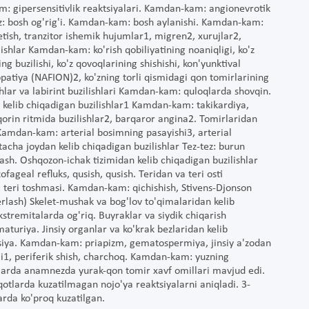
: gipersensitivlik reaktsiyalari. Kamdan-kam: angionevrotik
tez: bosh og'rig'i. Kamdan-kam: bosh aylanishi. Kamdan-kam:
tish, tranzitor ishemik hujumlar1, migren2, xurujlar2,
ishlar Kamdan-kam: ko'rish qobiliyatining noaniqligi, ko'z
g buzilishi, ko'z qovoqlarining shishishi, kon'yunktival
patiya (NAFION)2, ko'zning torli qismidagi qon tomirlarining
shlar va labirint buzilishlari Kamdan-kam: quloqlarda shovqin.
 kelib chiqadigan buzilishlar1 Kamdan-kam: takikardiya,
qorin ritmida buzilishlar2, barqaror angina2. Tomirlaridan
. Kamdan-kam: arterial bosimning pasayishi3, arterial
tacha joydan kelib chiqadigan buzilishlar Tez-tez: burun
ash. Oshqozon-ichak tizimidan kelib chiqadigan buzilishlar
fageal refluks, qusish, qusish. Teridan va teri osti
 teri toshmasi. Kamdan-kam: qichishish, Stivens-Djonson
erlash) Skelet-mushak va bog'lov to'qimalaridan kelib
ekstremitalarda og'riq. Buyraklar va siydik chiqarish
aturiya. Jinsiy organlar va ko'krak bezlaridan kelib
siya. Kamdan-kam: priapizm, gematospermiya, jinsiy a'zodan
i1, periferik shish, charchoq. Kamdan-kam: yuzning
orlarda anamnezda yurak-qon tomir xavf omillari mavjud edi.
iqotlarda kuzatilmagan nojo'ya reaktsiyalarni aniqladi. 3-
arda ko'proq kuzatilgan.