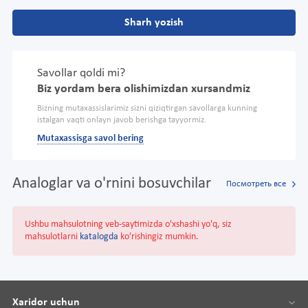
Sharh yozish
Savollar qoldi mi?
Biz yordam bera olishimizdan xursandmiz
Bizning mutaxassislarimiz sizni qiziqtirgan savollarga kunning
istalgan vaqti onlayn javob berishga tayyormiz.
Mutaxassisga savol bering
Analoglar va o'rnini bosuvchilar
Посмотреть все
Ushbu mahsulotning veb-saytimizda o'xshashi yo'q, siz
mahsulotlarni
katalogda
ko'rishingiz mumkin.
Xaridor uchun