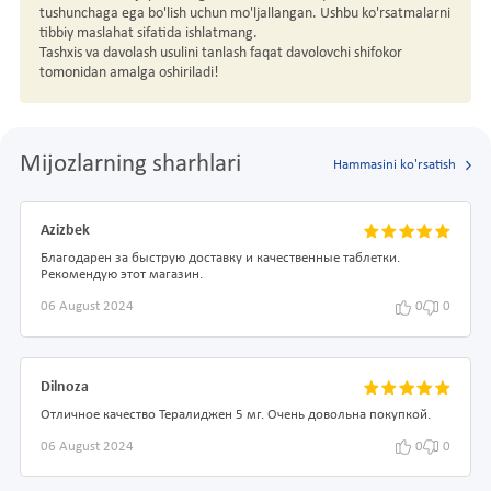
tushunchaga ega bo'lish uchun mo'ljallangan. Ushbu ko'rsatmalarni
tibbiy maslahat sifatida ishlatmang.
Tashxis va davolash usulini tanlash faqat davolovchi shifokor
tomonidan amalga oshiriladi!
Mijozlarning sharhlari
Hammasini ko'rsatish
Azizbek
Благодарен за быструю доставку и качественные таблетки.
Рекомендую этот магазин.
06 August 2024
0
0
Dilnoza
Отличное качество Тералиджен 5 мг. Очень довольна покупкой.
06 August 2024
0
0