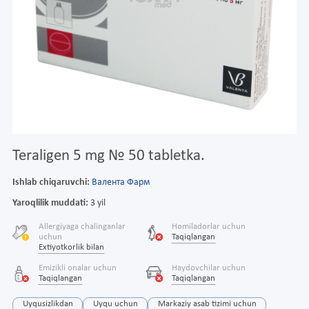
Teraligen 5 mg № 50 tabletka.
Ishlab chiqaruvchi:
Валента Фарм
Yaroqlilik muddati:
3 yil
Allergiyaga chalinganlar
Homiladorlar uchun
uchun
Taqiqlangan
Extiyotkorlik bilan
Emizikli onalar uchun
Haydovchilar uchun
Taqiqlangan
Taqiqlangan
Uyqusizlikdan
Uyqu uchun
Markaziy asab tizimi uchun