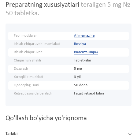
Preparatning xususiyatlari
teraligen 5 mg №
50 tabletka.
Faol moddalar
Alimemazine
Ishlab chiqaruvchi mamlakat
Rossiya
Ishlab chiqaruvchi
Валента Фарм
Chiqarilish shakli
Tabletkalar
Dozalash
5 mg
Yaroqlilik muddati
3 yil
Qadoqdagi soni
50 dona
Retsept asosida beriladi
Faqat retsept bilan
Qo'llash bo'yicha yo'riqnoma
Tarkibi