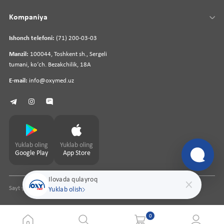
Kompaniya
Ishonch telefoni:
(71) 200-03-03
Manzil:
100044, Toshkent sh., Sergeli
tumani, koʻch. Bezakchilik, 18A
E-mail:
info@oxymed.uz
Yuklab oling
Yuklab oling
Google Play
App Store
Ilovada qulayroq
Sayt yaratuvchi
pharmit.uz
Yuklab olish
0