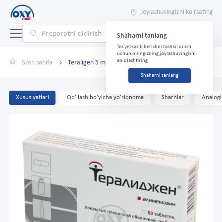
Joylashuvingizni ko'rsating
Shaharni tanlang
Tez yetkazib berishni tashkil qilish
uchun o'zingizning joylashuvingizni
aniqlashtiring
Bosh sahifa
Teraligen 5 mg № 50 tabletka.
Shaharni tanlang
Xususiyatlari
Qo'llash bo'yicha yo'riqnoma
Sharhlar
Analogl