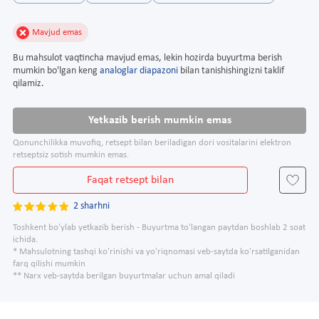
Mavjud emas
Bu mahsulot vaqtincha mavjud emas, lekin hozirda buyurtma berish
mumkin bo'lgan keng
analoglar diapazoni
bilan tanishishingizni taklif
qilamiz.
Yetkazib berish mumkin emas
Qonunchilikka muvofiq, retsept bilan beriladigan dori vositalarini elektron
retseptsiz sotish mumkin emas.
Faqat retsept bilan
2 sharhni
Toshkent bo'ylab yetkazib berish - Buyurtma to'langan paytdan boshlab 2 soat
ichida.
* Mahsulotning tashqi ko'rinishi va yo'riqnomasi veb-saytda ko'rsatilganidan
farq qilishi mumkin
** Narx veb-saytda berilgan buyurtmalar uchun amal qiladi