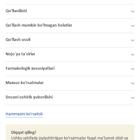
Qo'llanilishi
Qo'llash mumkin bo'lmagan holatlar
Qo'llash usuli
Nojo´ya ta´sirlar
Farmakologik xususiyatlari
Maxsus ko'rsatmalar
Dozani oshirib yuborilishi
Hammasini ko'rsatish
Diqqat qiling!
Ushbu sahifada joylashtirilgan ko'rsatmalar faqat ma'lumot olish va