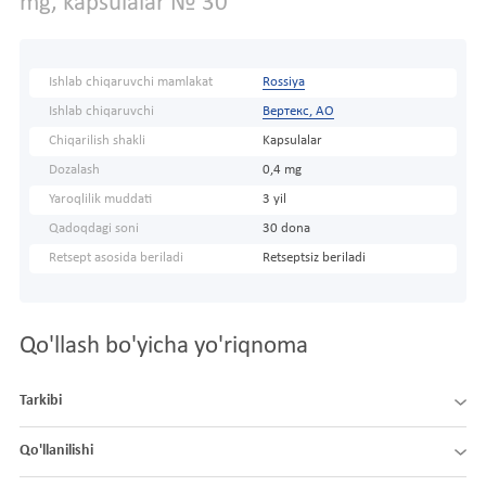
mg, kapsulalar № 30
Ishlab chiqaruvchi mamlakat
Rossiya
Ishlab chiqaruvchi
Вертекс, АО
Chiqarilish shakli
Kapsulalar
Dozalash
0,4 mg
Yaroqlilik muddati
3 yil
Qadoqdagi soni
30 dona
Retsept asosida beriladi
Retseptsiz beriladi
Qo'llash bo'yicha yo'riqnoma
Tarkibi
Qo'llanilishi