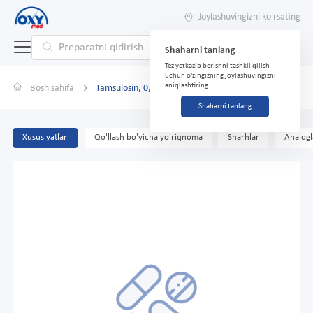
Joylashuvingizni ko'rsating
Shaharni tanlang
Tez yetkazib berishni tashkil qilish
uchun o'zingizning joylashuvingizni
aniqlashtiring
Bosh sahifa
Tamsulosin, 0,4 mg, kapsulalar № 30
Shaharni tanlang
Xususiyatlari
Qo'llash bo'yicha yo'riqnoma
Sharhlar
Analogl