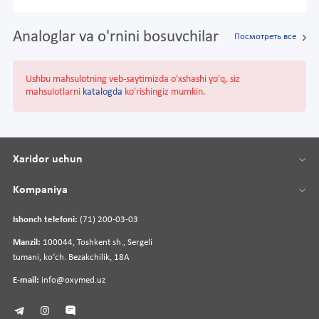
Analoglar va o'rnini bosuvchilar
Посмотреть все
Ushbu mahsulotning veb-saytimizda o'xshashi yo'q, siz
mahsulotlarni
katalogda
ko'rishingiz mumkin.
Xaridor uchun
Kompaniya
Ishonch telefoni:
(71) 200-03-03
Manzil:
100044, Toshkent sh., Sergeli
tumani, koʻch. Bezakchilik, 18A
E-mail:
info@oxymed.uz