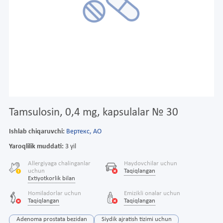
Tamsulosin, 0,4 mg, kapsulalar № 30
Ishlab chiqaruvchi:
Вертекс, АО
Yaroqlilik muddati:
3 yil
Allergiyaga chalinganlar
Haydovchilar uchun
uchun
Taqiqlangan
Extiyotkorlik bilan
Homiladorlar uchun
Emizikli onalar uchun
Taqiqlangan
Taqiqlangan
Adenoma prostata bezidan
Siydik ajratish tizimi uchun