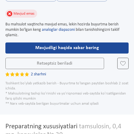
Mavjud emas
Bu mahsulot vaqtincha mavjud emas, lekin hozirda buyurtma berish
mumkin bo'lgan keng
analoglar diapazoni
bilan tanishishingizni taklif
qilamiz.
Mavjudligi haqida xabar bering
Retseptsiz beriladi
2 sharhni
Toshkent bo'ylab yetkazib berish - Buyurtma to'langan paytdan boshlab 2 soat
ichida.
* Mahsulotning tashqi ko'rinishi va yo'riqnomasi veb-saytda ko'rsatilganidan
farq qilishi mumkin
** Narx veb-saytda berilgan buyurtmalar uchun amal qiladi
Preparatning xususiyatlari
tamsulosin, 0,4