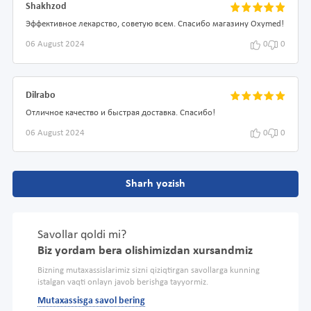
Shakhzod
Эффективное лекарство, советую всем. Спасибо магазину Oxymed!
06 August 2024
0
0
Dilrabo
Отличное качество и быстрая доставка. Спасибо!
06 August 2024
0
0
Sharh yozish
Savollar qoldi mi?
Biz yordam bera olishimizdan xursandmiz
Bizning mutaxassislarimiz sizni qiziqtirgan savollarga kunning
istalgan vaqti onlayn javob berishga tayyormiz.
Mutaxassisga savol bering