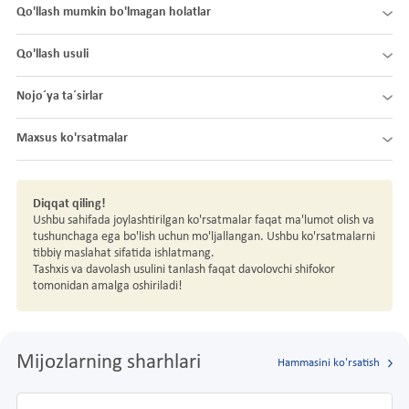
Qo'llash mumkin bo'lmagan holatlar
Qo'llash usuli
Nojo´ya ta´sirlar
Maxsus ko'rsatmalar
Diqqat qiling!
Ushbu sahifada joylashtirilgan ko'rsatmalar faqat ma'lumot olish va
tushunchaga ega bo'lish uchun mo'ljallangan. Ushbu ko'rsatmalarni
tibbiy maslahat sifatida ishlatmang.
Tashxis va davolash usulini tanlash faqat davolovchi shifokor
tomonidan amalga oshiriladi!
Mijozlarning sharhlari
Hammasini ko'rsatish