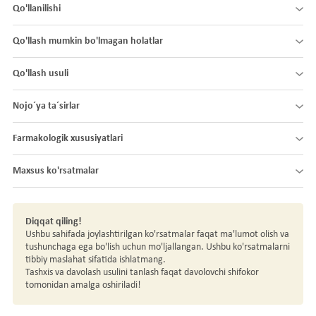
Qo'llanilishi
Qo'llash mumkin bo'lmagan holatlar
Qo'llash usuli
Nojo´ya ta´sirlar
Farmakologik xususiyatlari
Maxsus ko'rsatmalar
Diqqat qiling!
Ushbu sahifada joylashtirilgan ko'rsatmalar faqat ma'lumot olish va
tushunchaga ega bo'lish uchun mo'ljallangan. Ushbu ko'rsatmalarni
tibbiy maslahat sifatida ishlatmang.
Tashxis va davolash usulini tanlash faqat davolovchi shifokor
tomonidan amalga oshiriladi!