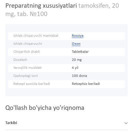
Preparatning xususiyatlari
tamoksifen, 20
mg, tab. №100
Ishlab chiqaruvchi mamlakat
Rossiya
Ishlab chiqaruvchi
Озон
Chiqarilish shakli
Tabletkalar
Dozalash
20 mg
Yaroqlilik muddati
4 yil
Qadoqdagi soni
100 dona
Retsept asosida beriladi
Retseptsiz beriladi
Qo'llash bo'yicha yo'riqnoma
Tarkibi