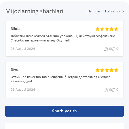
Mijozlarning sharhlari
Hammasini ko'rsatish
Nilufar
Таблетки Тамоксифен отлично упакованы, действуют эффективно.
Спасибо интернет-магазину Oxymed!
06 August 2024
0
0
Diyor
Отличное качество тамоксифена, быстрая доставка от Oxymed.
Рекомендую!
06 August 2024
0
0
Sharh yozish