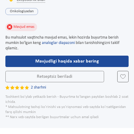
Extiyotkorlik bilan
Onkologiyadan
Mavjud emas
Bu mahsulot vaqtincha mavjud emas, lekin hozirda buyurtma berish
mumkin bo'lgan keng
analoglar diapazoni
bilan tanishishingizni taklif
qilamiz.
Mavjudligi haqida xabar bering
Retseptsiz beriladi
2 sharhni
Toshkent bo'ylab yetkazib berish - Buyurtma to'langan paytdan boshlab 2 soat
ichida.
* Mahsulotning tashqi ko'rinishi va yo'riqnomasi veb-saytda ko'rsatilganidan
farq qilishi mumkin
** Narx veb-saytda berilgan buyurtmalar uchun amal qiladi