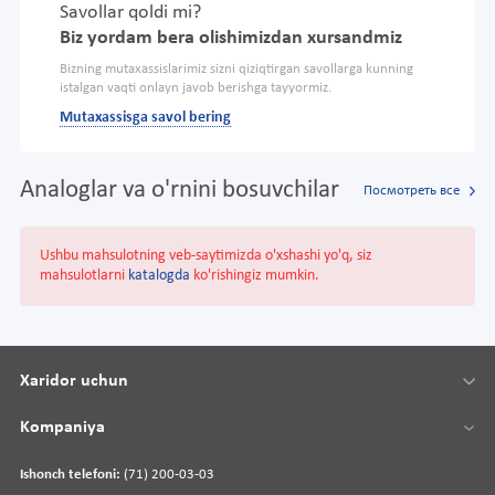
Savollar qoldi mi?
Biz yordam bera olishimizdan xursandmiz
Bizning mutaxassislarimiz sizni qiziqtirgan savollarga kunning
istalgan vaqti onlayn javob berishga tayyormiz.
Mutaxassisga savol bering
Analoglar va o'rnini bosuvchilar
Посмотреть все
Ushbu mahsulotning veb-saytimizda o'xshashi yo'q, siz
mahsulotlarni
katalogda
ko'rishingiz mumkin.
Xaridor uchun
Kompaniya
Ishonch telefoni:
(71) 200-03-03