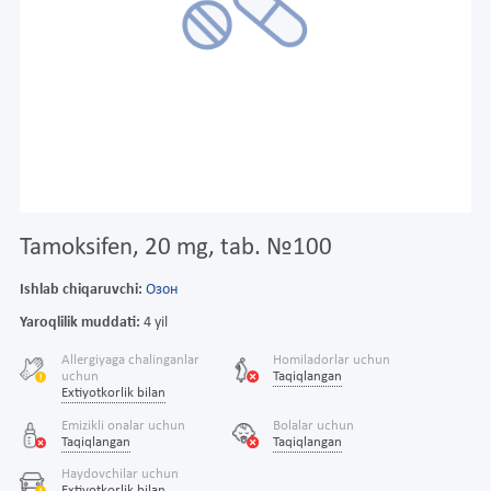
Tamoksifen, 20 mg, tab. №100
Ishlab chiqaruvchi:
Озон
Yaroqlilik muddati:
4 yil
Allergiyaga chalinganlar
Homiladorlar uchun
uchun
Taqiqlangan
Extiyotkorlik bilan
Emizikli onalar uchun
Bolalar uchun
Taqiqlangan
Taqiqlangan
Haydovchilar uchun