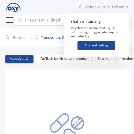
Joylashuvingizni ko'rsating
Shaharni tanlang
Tez yetkazib berishni tashkil qilish
uchun o'zingizning joylashuvingizni
aniqlashtiring
Bosh sahifa
Tamoksifen, 20 mg, tab. №100
Shaharni tanlang
Xususiyatlari
Qo'llash bo'yicha yo'riqnoma
Sharhlar
Analogl