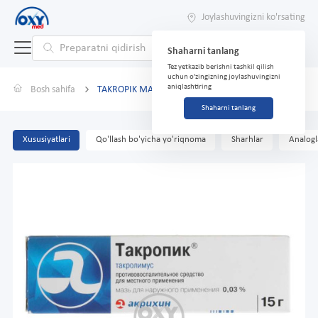
Joylashuvingizni ko'rsating
Shaharni tanlang
Tez yetkazib berishni tashkil qilish
uchun o'zingizning joylashuvingizni
aniqlashtiring
Bosh sahifa
TAKROPIK MAZ 0,03% 15G
Shaharni tanlang
Xususiyatlari
Qo'llash bo'yicha yo'riqnoma
Sharhlar
Analogl