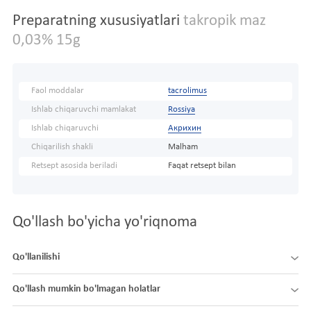
Preparatning xususiyatlari
takropik maz
0,03% 15g
Faol moddalar
tacrolimus
Ishlab chiqaruvchi mamlakat
Rossiya
Ishlab chiqaruvchi
Акрихин
Chiqarilish shakli
Malham
Retsept asosida beriladi
Faqat retsept bilan
Qo'llash bo'yicha yo'riqnoma
Qo'llanilishi
Qo'llash mumkin bo'lmagan holatlar