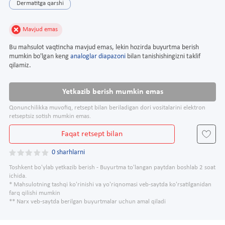
Dermatitga qarshi
Mavjud emas
Bu mahsulot vaqtincha mavjud emas, lekin hozirda buyurtma berish
mumkin bo'lgan keng
analoglar diapazoni
bilan tanishishingizni taklif
qilamiz.
Yetkazib berish mumkin emas
Qonunchilikka muvofiq, retsept bilan beriladigan dori vositalarini elektron
retseptsiz sotish mumkin emas.
Faqat retsept bilan
0 sharhlarni
Toshkent bo'ylab yetkazib berish - Buyurtma to'langan paytdan boshlab 2 soat
ichida.
* Mahsulotning tashqi ko'rinishi va yo'riqnomasi veb-saytda ko'rsatilganidan
farq qilishi mumkin
** Narx veb-saytda berilgan buyurtmalar uchun amal qiladi