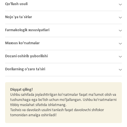
Qo'llash usuli
Nojo´ya ta´sirlar
Farmakologik xususiyatlari
Maxsus ko'rsatmalar
Dozani oshirib yuborilishi
Dorilarning o'zaro ta'siri
Diqqat qiling!
Ushbu sahifada joylashtirilgan ko'rsatmalar faqat ma'lumot olish va
tushunchaga ega bo'lish uchun mo'ljallangan. Ushbu ko'rsatmalarni
tibbiy maslahat sifatida ishlatmang.
Tashxis va davolash usulini tanlash faqat davolovchi shifokor
tomonidan amalga oshiriladi!