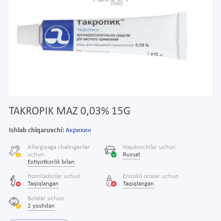
TAKROPIK MAZ 0,03% 15G
Ishlab chiqaruvchi:
Акрихин
Allergiyaga chalinganlar
Haydovchilar uchun
uchun
Ruxsat
Extiyotkorlik bilan
Homiladorlar uchun
Emizikli onalar uchun
Taqiqlangan
Taqiqlangan
Bolalar uchun
2 yoshdan