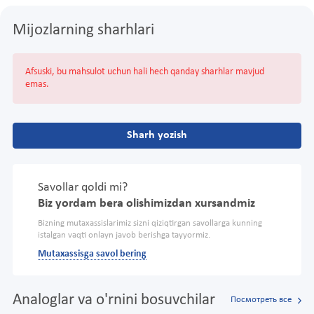
Mijozlarning sharhlari
Afsuski, bu mahsulot uchun hali hech qanday sharhlar mavjud
emas.
Sharh yozish
Savollar qoldi mi?
Biz yordam bera olishimizdan xursandmiz
Bizning mutaxassislarimiz sizni qiziqtirgan savollarga kunning
istalgan vaqti onlayn javob berishga tayyormiz.
Mutaxassisga savol bering
Analoglar va o'rnini bosuvchilar
Посмотреть все