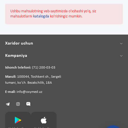
Ushbu mahsulotning veb-saytimizda o'xshashi yo'q, siz
mahsulotlarni
katalogda
ko'rishingiz mumkin.
Xaridor uchun
Kompaniya
Ishonch telefoni:
(71) 200-03-03
Manzil:
100044, Toshkent sh., Sergeli
tumani, koʻch. Bezakchilik, 18A
E-mail:
info@oxymed.uz