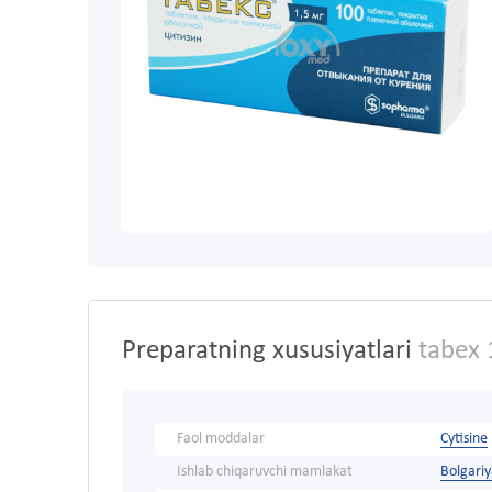
Preparatning xususiyatlari
tabex 
Faol moddalar
Cytisine
Ishlab chiqaruvchi mamlakat
Bolgari