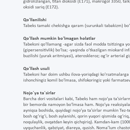
gidrolizlangan, titan dioksidi (E171), makrogol 3350, talk
oksidi sariq (E172).
Qo'llanilishi
Tabeks tamaki chekishga qaram (surunkali tabakizm) bo‘l
Qo'llash mumkin bo'lmagan holatlar
Tabeksni qo‘llamang -agar sizda faol modda tsitizinga yo
(gipersensitivlik) bo‘lsa; -yaqinda o‘tkazilgan miokard in
buzilishi (yurak aritmiyasi), ateroskleroz; og‘ir arterial 
Qo'llash usuli
Tabeksni har doim ushbu ilova-yoriqdagi ko‘rsatmalarga a
ishonchingiz komil bo‘lmasa, shifokoringiz yoki farmatse
Nojo´ya ta´sirlar
Barcha dori vositalari kabi, Tabeks ham nojo‘ya ta’sirlar
bir bemorda namoyon bo‘lmasa ham. Nojo‘ya reaksiyalar c
ayniqsa boshida, quyidagi nojo‘ya ta’sirlar mumkin Tez-t
bosh og‘rig‘i, bosh aylanishi, qorin yuqori qismida og‘riq,
noqulaylik, ovqatdan keyin qichqiriq). Kamdan-kam (1000
uyquchanlik, qabziyat, diareya, qusish. Noma’lum chast