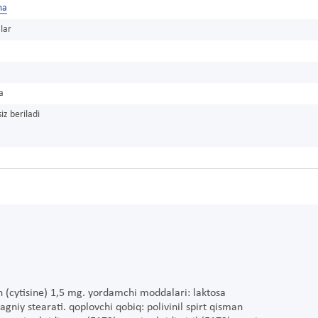
ma
lar
a
iz beriladi
n (cytisine) 1,5 mg. yordamchi moddalari: laktosa
agniy stearati. qoplovchi qobiq: polivinil spirt qisman