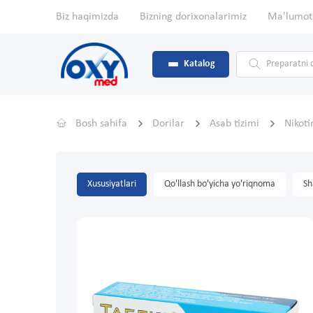
Biz haqimizda
Bizning dorixonalarimiz
Ma'lumot
Katalog
Bosh sahifa
Dorilar
Asab tizimi
Nikot
Xususiyatlari
Qo'llash bo'yicha yo'riqnoma
Sh