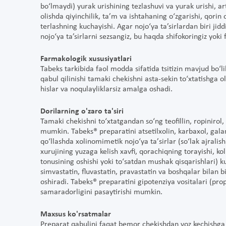
bo‘lmaydi) yurak urishining tezlashuvi va yurak urishi, ar
olishda qiyinchilik, ta’m va ishtahaning o‘zgarishi, qorin o
terlashning kuchayishi. Agar nojo‘ya ta’sirlardan biri ji
nojo‘ya ta’sirlarni sezsangiz, bu haqda shifokoringiz yok
Farmakologik xususiyatlari
Tabeks tarkibida faol modda sifatida tsitizin mavjud bo‘li
qabul qilinishi tamaki chekishni asta-sekin to‘xtatishga o
hislar va noqulayliklarsiz amalga oshadi.
Dorilarning o'zaro ta'siri
Tamaki chekishni to‘xtatgandan so‘ng teofillin, ropinirol,
mumkin. Tabeks® preparatini atsetilxolin, karbaxol, galan
qo‘llashda xolinomimetik nojo‘ya taʼsirlar (so‘lak ajralish
xurujining yuzaga kelish xavfi, qorachiqning torayishi, koli
tonusining oshishi yoki to‘satdan mushak qisqarishlari) 
simvastatin, fluvastatin, pravastatin va boshqalar bilan b
oshiradi. Tabeks® preparatini gipotenziya vositalari (pro
samaradorligini pasaytirishi mumkin.
Maxsus ko'rsatmalar
Preparat qabulini faqat bemor chekishdan voz kechishga 