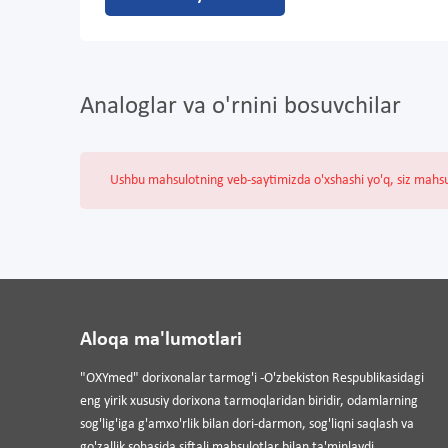
Analoglar va o'rnini bosuvchilar
Ushbu mahsulotning veb-saytimizda o'xshashi yo'q, siz mahs
Aloqa ma'lumotlari
"OXYmed" dorixonalar tarmog'i -O'zbekiston Respublikasidagi
eng yirik xususiy dorixona tarmoqlaridan biridir, odamlarning
sog'lig'iga g'amxo'rlik bilan dori-darmon, sog'liqni saqlash va
go'zallik sohasida siftali mahsulotlar bilan ta'minlaydi.