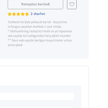
Retseptsiz beriladi
2 sharhni
Toshkent bo'ylab yetkazib berish - Buyurtma
to'langan paytdan boshlab 2 soat ichida.
* Mahsulotning tashqi ko'rinishi va yo'riqnomasi
veb-saytda ko'rsatilganidan farq qilishi mumkin
** Narx veb-saytda berilgan buyurtmalar uchun
amal qiladi