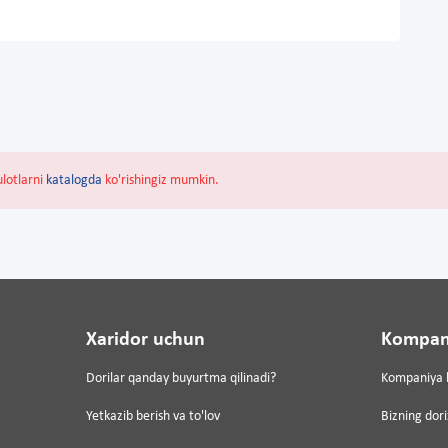
ulotlarni
katalogda
ko'rishingiz mumkin.
Xaridor uchun
Kompan
Dorilar qanday buyurtma qilinadi?
Kompaniya 
Yetkazib berish va to'lov
Bizning dor