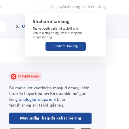
a
Joylashuvingizni ko'rsating
Shaharni tanlang
0
Savat
Ru
Uz
(71) 200-03-03
Tez yetkazib berishni tashkil qilish
uchun o'zingizning joylashuvingizni
aniqlashtiring
Shaharni tanlang
Mavjud emas
Bu mahsulot vaqtincha mavjud emas, lekin
hozirda buyurtma berish mumkin bo'lgan
keng
analoglar diapazoni
bilan
tanishishingizni taklif qilamiz.
Mavjudligi haqida xabar bering