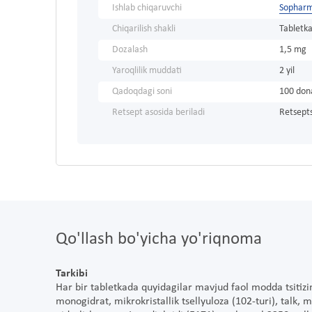
Ishlab chiqaruvchi
Sophar
Chiqarilish shakli
Tabletka
Dozalash
1,5 mg
Yaroqlilik muddati
2 yil
Qadoqdagi soni
100 don
Retsept asosida beriladi
Retsepts
Qo'llash bo'yicha yo'riqnoma
Tarkibi
Har bir tabletkada quyidagilar mavjud faol modda tsitizi
monogidrat, mikrokristallik tsellyuloza (102-turi), talk, m