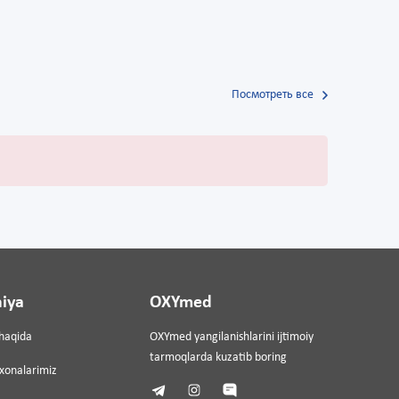
Посмотреть все
iya
OXYmed
haqida
OXYmed yangilanishlarini ijtimoiy
tarmoqlarda kuzatib boring
ixonalarimiz