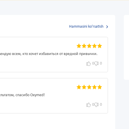
Hammasini ko'rsatish
мендую всем, кто хочет избавиться от вредной привычки.
0
0
ультатом, спасибо Oxymed!
0
0