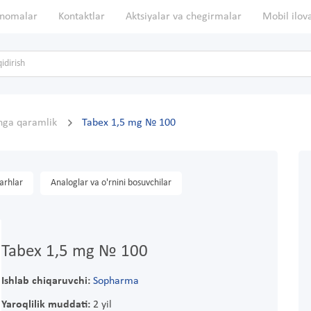
nomalar
Kontaktlar
Aktsiyalar va chegirmalar
Mobil ilov
inga qaramlik
Tabex 1,5 mg № 100
arhlar
Analoglar va o'rnini bosuvchilar
Tabex 1,5 mg № 100
Ishlab chiqaruvchi:
Sopharma
Yaroqlilik muddati:
2 yil