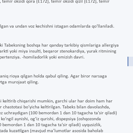
, temir oksidi qora (E172), temir oksidi qizil (E172), temir
gan va undan voz kechishni istagan odamlarda qo‘llaniladi.
ki Tabeksning boshqa har qanday tarkibiy qismlariga allergiya
farkti yoki miya insulti, beqaror stenokardiya, yurak ritmining
gipertenziya. -homiladorlik yoki emizish davri.
niq rioya qilgan holda qabul qiling. Agar biror narsaga
vtga murojaat qiling.
ni keltirib chiqarishi mumkin, garchi ular har doim ham har
hastotasi bo‘yicha keltirilgan. Tabeks bilan davolashda,
ez uchraydigan (100 bemordan 1 dan 10 tagacha ta’sir qiladi)
 ko‘ngil aynishi, og‘iz qurishi, dispepsiya (oshqozonda
 bemordan 1 dan 10 tagacha ta’sir qiladi) uyqusizlik,
otada kuzatilgan (mavjud ma’lumotlar asosida baholab