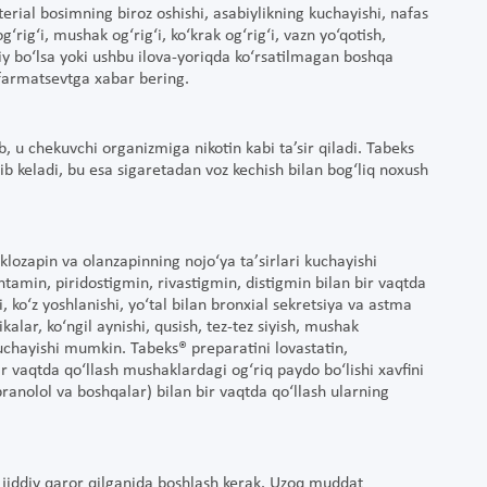
terial bosimning biroz oshishi, asabiylikning kuchayishi, nafas
g‘rig‘i, mushak og‘rig‘i, ko‘krak og‘rig‘i, vazn yo‘qotish,
ddiy bo‘lsa yoki ushbu ilova-yoriqda ko‘rsatilmagan boshqa
i farmatsevtga xabar bering.
b, u chekuvchi organizmiga nikotin kabi ta’sir qiladi. Tabeks
lib keladi, bu esa sigaretadan voz kechish bilan bog‘liq noxush
 klozapin va olanzapinning nojo‘ya taʼsirlari kuchayishi
tamin, piridostigmin, rivastigmin, distigmin bilan bir vaqtda
i, ko‘z yoshlanishi, yo‘tal bilan bronxial sekretsiya va astma
kalar, ko‘ngil aynishi, qusish, tez-tez siyish, mushak
kuchayishi mumkin. Tabeks® preparatini lovastatin,
ir vaqtda qo‘llash mushaklardagi og‘riq paydo bo‘lishi xavfini
pranolol va boshqalar) bilan bir vaqtda qo‘llash ularning
jiddiy qaror qilganida boshlash kerak. Uzoq muddat