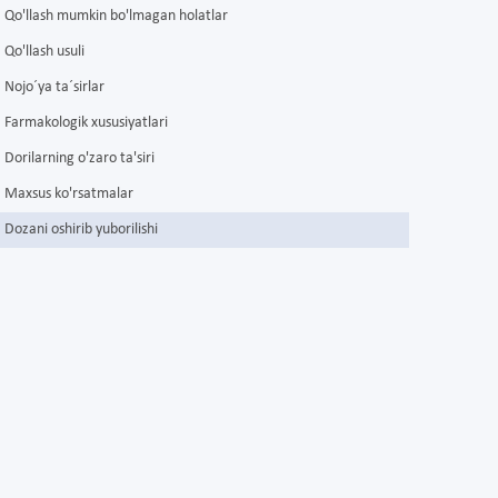
Qo'llash mumkin bo'lmagan holatlar
Qo'llash usuli
Nojo´ya ta´sirlar
Farmakologik xususiyatlari
Dorilarning o'zaro ta'siri
Maxsus ko'rsatmalar
Dozani oshirib yuborilishi