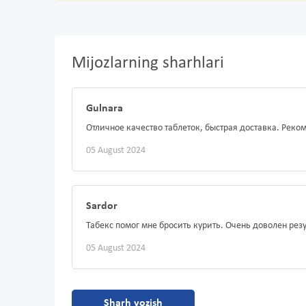
Mijozlarning sharhlari
Gulnara
Отличное качество таблеток, быстрая доставка. Реко
05 August 2024
Sardor
Табекс помог мне бросить курить. Очень доволен рез
05 August 2024
Sharh yozish