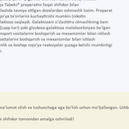
 Tabeks® preparatini faqat shifokor bilan
llashda tavsiya etilgan dozalardan oshmaslik lozim. Preparat
o‘ya ta’sirlarini kuchaytirishi mumkin (nikotin
 laktoza saqlaydi. Galaktozani o‘zlashtira olmaslikning kam
(Lapp turi) yoki glyukoza-galaktoza malabsorbsiyasi bo‘lgan
ansport vositalarini boshqarish va mexanizmlar bilan ishlash
 vositalarini boshqarish va mexanizmlar bilan ishlash
anlik va boshqa nojo‘ya reaksiyalar yuzaga kelishi mumkinligi
k.
 ma'lumot olish va tushunchaga ega bo'lish uchun mo'ljallangan. Ushb
hi shifokor tomonidan amalga oshiriladi!