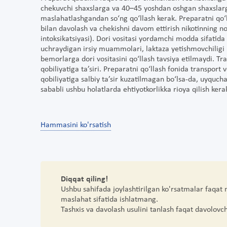
chekuvchi shaxslarga va 40–45 yoshdan oshgan shaxslarga
maslahatlashgandan so‘ng qo‘llash kerak. Preparatni qo‘
bilan davolash va chekishni davom ettirish nikotinning noj
intoksikatsiyasi). Dori vositasi yordamchi modda sifatida
uchraydigan irsiy muammolari, laktaza yetishmovchiligi 
bemorlarga dori vositasini qo‘llash tavsiya etilmaydi. Tr
qobiliyatiga ta’siri. Preparatni qo‘llash fonida transport
qobiliyatiga salbiy ta’sir kuzatilmagan bo‘lsa-da, uyquch
sababli ushbu holatlarda ehtiyotkorlikka rioya qilish kera
Hammasini ko'rsatish
Diqqat qiling!
Ushbu sahifada joylashtirilgan ko'rsatmalar faqat
maslahat sifatida ishlatmang.
Tashxis va davolash usulini tanlash faqat davolovc