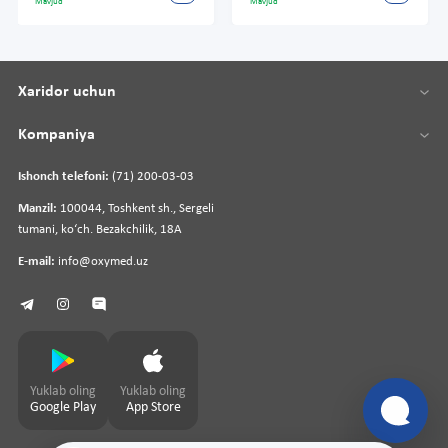
Mavjud
Mavjud
Xaridor uchun
Kompaniya
Ishonch telefoni:
(71) 200-03-03
Manzil:
100044, Toshkent sh., Sergeli
tumani, koʻch. Bezakchilik, 18A
E-mail:
info@oxymed.uz
Yuklab oling
Yuklab oling
Google Play
App Store