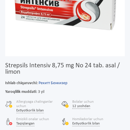
Strepsils Intensiv 8,75 mg No 24 tab. asal /
limon
Ishlab chiqaruvchi:
Рекитт Бенкизер
Yaroqlilik muddati:
3 yil
Allergiyaga chalinganlar
Bolalar uchun
uchun
12 yoshdan
Extiyotkorlik bilan
Emizikli onalar uchun
Homiladorlar uchun
Taqiqlangan
Extiyotkorlik bilan