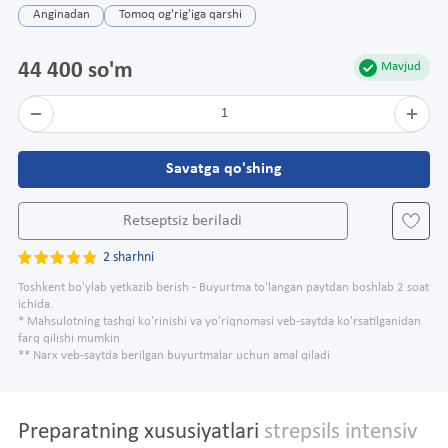
Anginadan
Tomoq og'rig'iga qarshi
44 400 so'm
Mavjud
1
Savatga qo'shing
Retseptsiz beriladi
2 sharhni
Toshkent bo'ylab yetkazib berish - Buyurtma to'langan paytdan boshlab 2 soat
ichida.
* Mahsulotning tashqi ko'rinishi va yo'riqnomasi veb-saytda ko'rsatilganidan
farq qilishi mumkin
** Narx veb-saytda berilgan buyurtmalar uchun amal qiladi
Preparatning xususiyatlari
strepsils intensiv