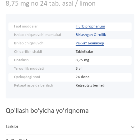
8,75 mg no 24 tab. asal / limon
Faol moddalar
Flurbiprophenum
Ishlab chiqaruvchi mamlakat
Birlashgan Qirollik
Ishlab chiqaruvchi
Рекитт Бенкизер
Chiqarilish shakli
Tabletkalar
Dozalash
8,75 mg
Yaroqlilik muddati
3 yil
Qadoqdagi soni
24 dona
Retsept asosida beriladi
Retseptsiz beriladi
Qo'llash bo'yicha yo'riqnoma
Tarkibi