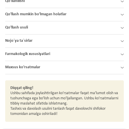
Qo'llanilishi
Qo'llash mumkin bo'lmagan holatlar
Qo'llash usuli
Nojo´ya ta´sirlar
Farmakologik xususiyatlari
Maxsus ko'rsatmalar
Diqqat qiling!
Ushbu sahifada joylashtirilgan ko'rsatmalar faqat ma'lumot olish va
tushunchaga ega bo'lish uchun mo'ljallangan. Ushbu ko'rsatmalarni
tibbiy maslahat sifatida ishlatmang.
Tashxis va davolash usulini tanlash faqat davolovchi shifokor
tomonidan amalga oshiriladi!