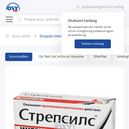
Joylashuvingizni ko'rsating
Shaharni tanlang
Tez yetkazib berishni tashkil qilish
uchun o'zingizning joylashuvingizni
aniqlashtiring
Bosh sahifa
Strepsils Intensiv 8,75 mg No 24 tab. asal / limon
Shaharni tanlang
Xususiyatlari
Qo'llash bo'yicha yo'riqnoma
Sharhlar
Analogl