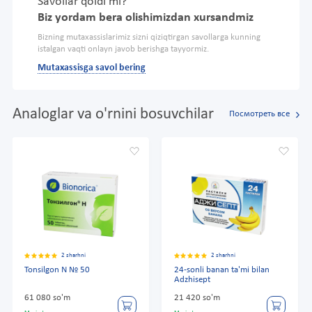
Savollar qoldi mi?
Biz yordam bera olishimizdan xursandmiz
Bizning mutaxassislarimiz sizni qiziqtirgan savollarga kunning
istalgan vaqti onlayn javob berishga tayyormiz.
Mutaxassisga savol bering
Analoglar va o'rnini bosuvchilar
Посмотреть все
2 sharhni
2 sharhni
Tonsilgon N № 50
24-sonli banan ta'mi bilan
Adzhisept
61 080 so'm
21 420 so'm