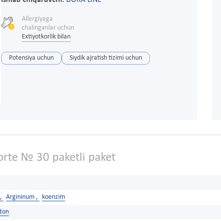
Ishlab chiqaruvchi:
DORA LINE
Allergiyaga
chalinganlar uchun
Extiyotkorlik bilan
Potensiya uchun
Siydik ajratish tizimi uchun
orte № 30 paketli paket
 ,
Argininum ,
koenzim
ston