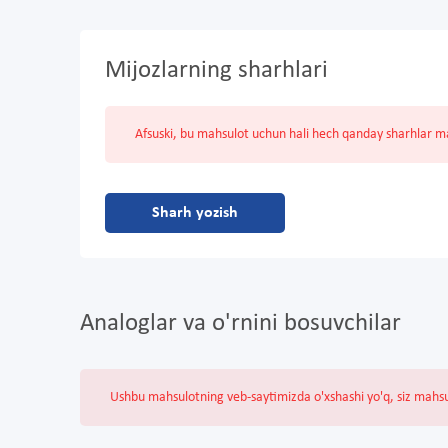
Mijozlarning sharhlari
Afsuski, bu mahsulot uchun hali hech qanday sharhlar 
Sharh yozish
Analoglar va o'rnini bosuvchilar
Ushbu mahsulotning veb-saytimizda o'xshashi yo'q, siz mahs