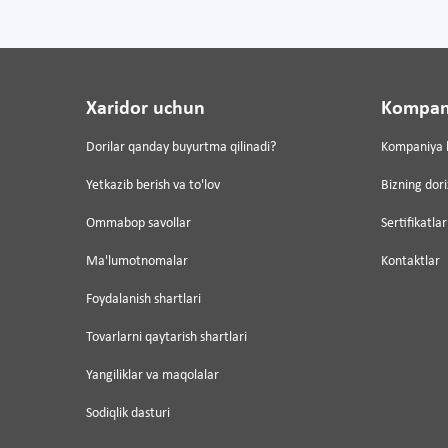
Xaridor uchun
Kompan
Dorilar qanday buyurtma qilinadi?
Kompaniya 
Yetkazib berish va to'lov
Bizning dor
Ommabop savollar
Sertifikatlar
Ma'lumotnomalar
Kontaktlar
Foydalanish shartlari
Tovarlarni qaytarish shartlari
Yangiliklar va maqolalar
Sodiqlik dasturi