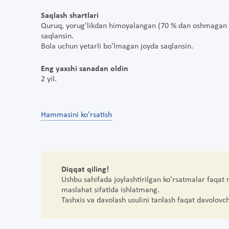
Saqlash shartlari
Quruq, yorug'likdan himoyalangan (70 % dan oshmagan 
saqlansin.
Bola uchun yetarli bo'lmagan joyda saqlansin.
Eng yaxshi sanadan oldin
2 yil.
Hammasini ko'rsatish
Diqqat qiling!
Ushbu sahifada joylashtirilgan ko'rsatmalar faqat
maslahat sifatida ishlatmang.
Tashxis va davolash usulini tanlash faqat davolovc