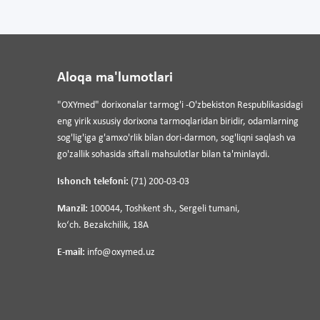
Aloqa ma'lumotlari
"OXYmed" dorixonalar tarmog'i -O'zbekiston Respublikasidagi
eng yirik xususiy dorixona tarmoqlaridan biridir, odamlarning
sog'lig'iga g'amxo'rlik bilan dori-darmon, sog'liqni saqlash va
go'zallik sohasida siftali mahsulotlar bilan ta'minlaydi.
Ishonch telefoni:
(71) 200-03-03
Manzil:
100044, Toshkent sh., Sergeli tumani,
koʻch. Bezakchilik, 18A
E-mail:
info@oxymed.uz