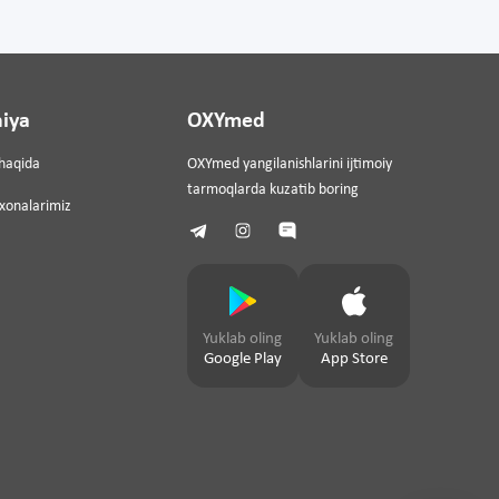
iya
OXYmed
haqida
OXYmed yangilanishlarini ijtimoiy
tarmoqlarda kuzatib boring
ixonalarimiz
Yuklab oling
Yuklab oling
Google Play
App Store