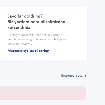
Savollar qoldi mi?
Biz yordam bera olishimizdan
xursandmiz
Bizning mutaxassislarimiz sizni qiziqtirgan
savollarga kunning istalgan vaqti onlayn javob
berishga tayyormiz.
Mutaxassisga savol bering
Посмотреть все