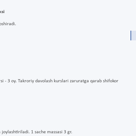
ksi
oshiradi.
si - 3 oy. Takroriy davolash kurslari zaruratga qarab shifokor
 joylashtiriladi. 1 sache massasi 3 gr.