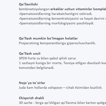
Qo'llanilishi
kombinatsiyalangan
erkaklar uchun vitaminlar komple
-
Spematozoidlarning harakatchanligini oshiradi.
-
Spematozoidlarning konsentratsiyasini va hayot davrini 
-
Spematozoidlarning morfologiyasini yaxshilaydi.
Qo'llash mumkin bo'lmagan holatlar
Preparatning komponentlariga giperechuvchanlik.
Qo'llash usuli
SPEN Forte
su bilan qabul qilish zarur.
1 sashayni kuniga bir marta. Tavsiya etilgan davolash kur
tomonidan belgilanadi.
Nojo´ya ta´sirlar
Juda kam hollarda oshqozon – ichak tizimidan buzilish.
Chiqarish shakli
30 sache - birga qo'shilgan qo'llanma bilan
karton qutiga