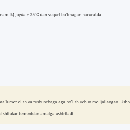
namlik) joyda + 25°C dan yuqori bo'lmagan haroratda
 ma'lumot olish va tushunchaga ega bo'lish uchun mo'ljallangan. Ushb
hi shifokor tomonidan amalga oshiriladi!