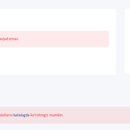
mavjud emas.
ulotlarni
katalogda
ko'rishingiz mumkin.