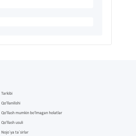
Tarkibi
Qo'llanilishi
Qo'llash mumkin bo'lmagan holatlar
Qo'llash usuli
Nojo´ya ta´sirlar