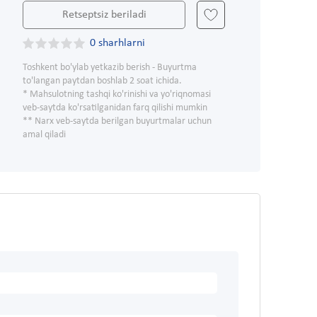
Retseptsiz beriladi
0 sharhlarni
Toshkent bo'ylab yetkazib berish - Buyurtma
to'langan paytdan boshlab 2 soat ichida.
* Mahsulotning tashqi ko'rinishi va yo'riqnomasi
veb-saytda ko'rsatilganidan farq qilishi mumkin
** Narx veb-saytda berilgan buyurtmalar uchun
amal qiladi