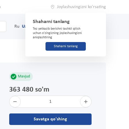
a
Joylashuvingizni ko'rsating
Shaharni tanlang
0
Savat
Ru
Uz
(71) 200-03-03
Tez yetkazib berishni tashkil qilish
uchun o'zingizning joylashuvingizni
aniqlashtiring
Shaharni tanlang
Mavjud
363 480 so'm
1
Savatga qo'shing