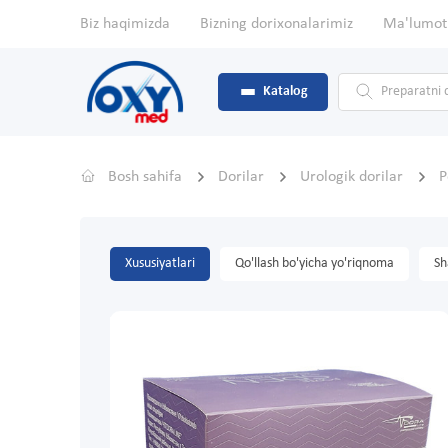
Biz haqimizda
Bizning dorixonalarimiz
Ma'lumot
Katalog
Bosh sahifa
Dorilar
Urologik dorilar
P
Xususiyatlari
Qo'llash bo'yicha yo'riqnoma
Sh