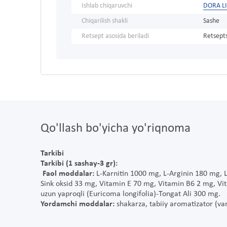
Ishlab chiqaruvchi
DORA L
Chiqarilish shakli
Sashe
Retsept asosida beriladi
Retsepts
Qo'llash bo'yicha yo'riqnoma
Tarkibi
Tarkibi (1 sashay-3 gr):
Faol moddalar:
L-Karnitin 1000 mg, L-Arginin 180 mg,
Sink oksid 33 mg, Vitamin E 70 mg, Vitamin B6 2 mg, Vit
uzun yaproqli (Euricoma longifolia)-Tongat Ali 300 mg.
Yordamchi moddalar:
shakarza, tabiiy aromatizator (van