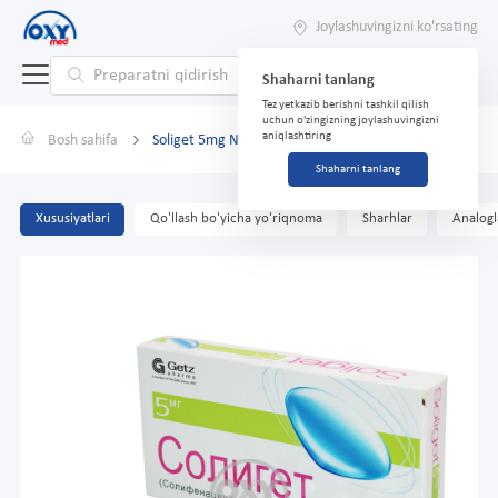
Joylashuvingizni ko'rsating
Shaharni tanlang
Tez yetkazib berishni tashkil qilish
uchun o'zingizning joylashuvingizni
aniqlashtiring
Bosh sahifa
Soliget 5mg №10 tabletka
Shaharni tanlang
Xususiyatlari
Qo'llash bo'yicha yo'riqnoma
Sharhlar
Analogl