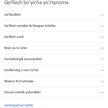
Qo'llash bo'yicha yo'riqnoma
Qo'llanilishi
Qo'llash mumkin bo'lmagan holatlar
Qo'llash usuli
Nojo´ya ta´sirlar
Farmakologik xususiyatlari
Dorilarning o'zaro ta'siri
Maxsus ko'rsatmalar
Dozani oshirib yuborilishi
Hammasini ko'rsatish