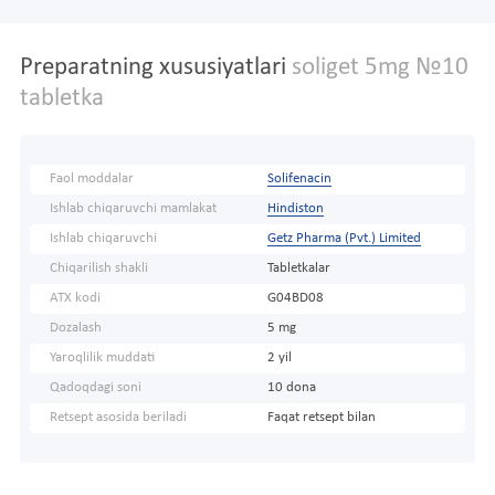
Preparatning xususiyatlari
soliget 5mg №10
tabletka
Faol moddalar
Solifenacin
Ishlab chiqaruvchi mamlakat
Hindiston
Ishlab chiqaruvchi
Getz Pharma (Pvt.) Limited
Chiqarilish shakli
Tabletkalar
ATX kodi
G04BD08
Dozalash
5 mg
Yaroqlilik muddati
2 yil
Qadoqdagi soni
10 dona
Retsept asosida beriladi
Faqat retsept bilan