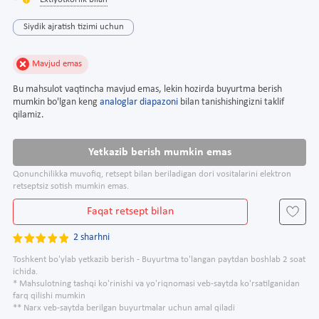
Extiyotkorlik bilan
Siydik ajratish tizimi uchun
Mavjud emas
Bu mahsulot vaqtincha mavjud emas, lekin hozirda buyurtma berish
mumkin bo'lgan keng
analoglar diapazoni
bilan tanishishingizni taklif
qilamiz.
Yetkazib berish mumkin emas
Qonunchilikka muvofiq, retsept bilan beriladigan dori vositalarini elektron
retseptsiz sotish mumkin emas.
Faqat retsept bilan
2 sharhni
Toshkent bo'ylab yetkazib berish - Buyurtma to'langan paytdan boshlab 2 soat
ichida.
* Mahsulotning tashqi ko'rinishi va yo'riqnomasi veb-saytda ko'rsatilganidan
farq qilishi mumkin
** Narx veb-saytda berilgan buyurtmalar uchun amal qiladi