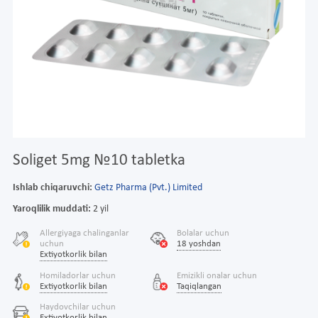
Soliget 5mg №10 tabletka
Ishlab chiqaruvchi:
Getz Pharma (Pvt.) Limited
Yaroqlilik muddati:
2 yil
Allergiyaga chalinganlar
Bolalar uchun
uchun
18 yoshdan
Extiyotkorlik bilan
Homiladorlar uchun
Emizikli onalar uchun
Extiyotkorlik bilan
Taqiqlangan
Haydovchilar uchun