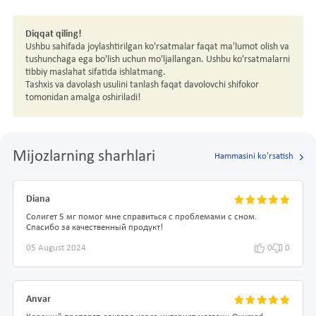
Diqqat qiling!
Ushbu sahifada joylashtirilgan ko'rsatmalar faqat ma'lumot olish va
tushunchaga ega bo'lish uchun mo'ljallangan. Ushbu ko'rsatmalarni
tibbiy maslahat sifatida ishlatmang.
Tashxis va davolash usulini tanlash faqat davolovchi shifokor
tomonidan amalga oshiriladi!
Mijozlarning sharhlari
Hammasini ko'rsatish
Diana
Солигет 5 мг помог мне справиться с проблемами с сном.
Спасибо за качественный продукт!
05 August 2024
0
0
Anvar