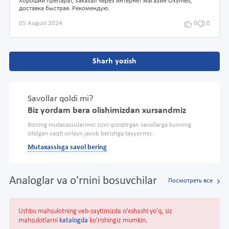
Хороший препарат, заказал через интернет магазин Oxymed,
доставка быстрая. Рекомендую.
05 August 2024
0
0
Sharh yozish
Savollar qoldi mi?
Biz yordam bera olishimizdan xursandmiz
Bizning mutaxassislarimiz sizni qiziqtirgan savollarga kunning
istalgan vaqti onlayn javob berishga tayyormiz.
Mutaxassisga savol bering
Analoglar va o'rnini bosuvchilar
Посмотреть все
Ushbu mahsulotning veb-saytimizda o'xshashi yo'q, siz
mahsulotlarni
katalogda
ko'rishingiz mumkin.