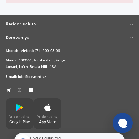
Xaridor uchun
Kompaniya
Ishonch telefoni:
(71) 200-03-03
Manzil:
100044, Toshkent sh., Sergeli
tumani, koʻch. Bezakchilik, 18A
E-mail:
info@oxymed.uz
Yuklab oling
Yuklab oling
Google Play
App Store
Ilovada qulayroq