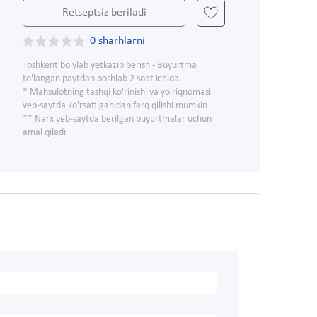
Retseptsiz beriladi
0 sharhlarni
Toshkent bo'ylab yetkazib berish - Buyurtma
to'langan paytdan boshlab 2 soat ichida.
* Mahsulotning tashqi ko'rinishi va yo'riqnomasi
veb-saytda ko'rsatilganidan farq qilishi mumkin
** Narx veb-saytda berilgan buyurtmalar uchun
amal qiladi