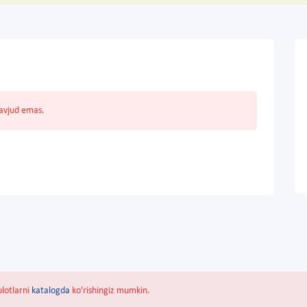
mavjud emas.
ulotlarni
katalogda
ko'rishingiz mumkin.