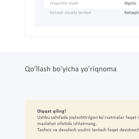
Chiqarilish shakli
Shprits
Retsept asosida beriladi
Retsepts
Qo'llash bo'yicha yo'riqnoma
Diqqat qiling!
Ushbu sahifada joylashtirilgan ko'rsatmalar faqat
maslahat sifatida ishlatmang.
Tashxis va davolash usulini tanlash faqat davolovc