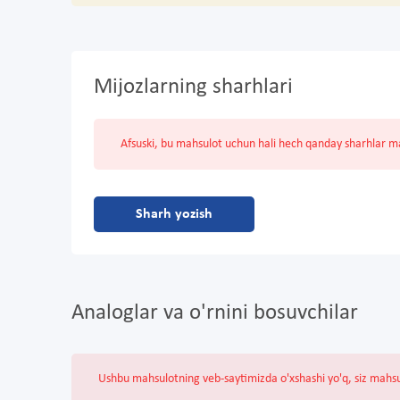
Mijozlarning sharhlari
Afsuski, bu mahsulot uchun hali hech qanday sharhlar 
Sharh yozish
Analoglar va o'rnini bosuvchilar
Ushbu mahsulotning veb-saytimizda o'xshashi yo'q, siz mahs