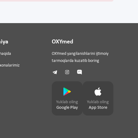
iya
OXYmed
haqida
OXYmed yangilanishlarini ijtimoiy
tarmoqlarda kuzatib boring
ixonalarimiz
Yuklab oling
Yuklab oling
Google Play
App Store