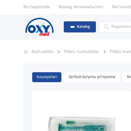
Biz haqimizda
Bizning dorixonalarimiz
Ma'lumot
Katalog
Bosh sahifa
Tibbiy mahsulotlar
Tibbiy mahs
Xususiyatlari
Qo'llash bo'yicha yo'riqnoma
Sh