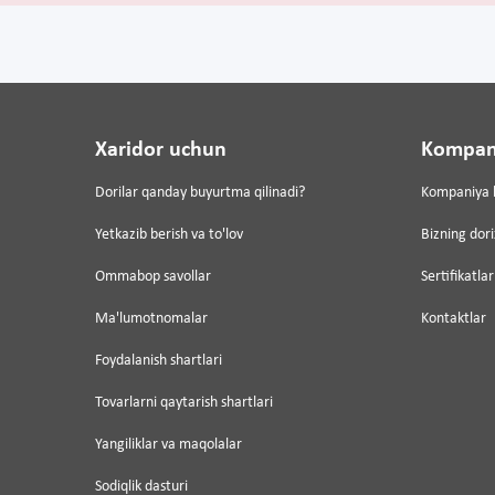
Xaridor uchun
Kompan
Dorilar qanday buyurtma qilinadi?
Kompaniya 
Yetkazib berish va to'lov
Bizning dor
Ommabop savollar
Sertifikatlar
Ma'lumotnomalar
Kontaktlar
Foydalanish shartlari
Tovarlarni qaytarish shartlari
Yangiliklar va maqolalar
Sodiqlik dasturi