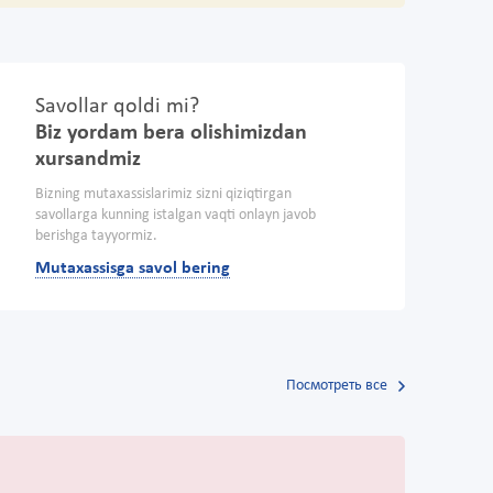
Savollar qoldi mi?
Biz yordam bera olishimizdan
xursandmiz
Bizning mutaxassislarimiz sizni qiziqtirgan
savollarga kunning istalgan vaqti onlayn javob
berishga tayyormiz.
Mutaxassisga savol bering
Посмотреть все