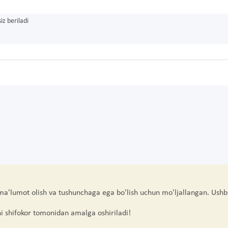
iz beriladi
 ma'lumot olish va tushunchaga ega bo'lish uchun mo'ljallangan. Ushb
hi shifokor tomonidan amalga oshiriladi!