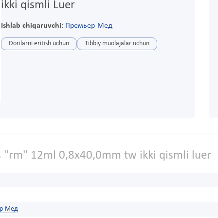
ikki qismli Luer
Ishlab chiqaruvchi:
Премьер-Мед
Dorilarni eritish uchun
Tibbiy muolajalar uchun
s "rm" 12ml 0,8x40,0mm tw ikki qismli luer
р-Мед