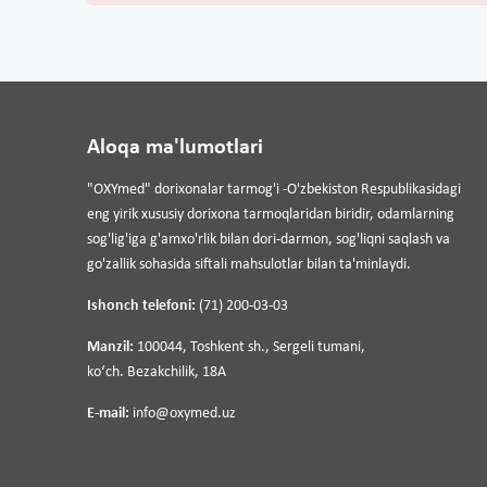
Aloqa ma'lumotlari
"OXYmed" dorixonalar tarmog'i -O'zbekiston Respublikasidagi
eng yirik xususiy dorixona tarmoqlaridan biridir, odamlarning
sog'lig'iga g'amxo'rlik bilan dori-darmon, sog'liqni saqlash va
go'zallik sohasida siftali mahsulotlar bilan ta'minlaydi.
Ishonch telefoni:
(71) 200-03-03
Manzil:
100044, Toshkent sh., Sergeli tumani,
koʻch. Bezakchilik, 18A
E-mail:
info@oxymed.uz