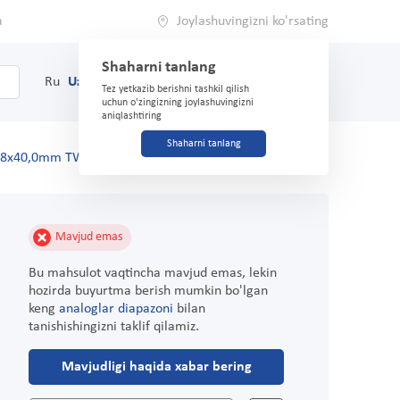
a
Joylashuvingizni ko'rsating
Shaharni tanlang
0
Savat
Ru
Uz
(71) 200-03-03
Tez yetkazib berishni tashkil qilish
uchun o'zingizning joylashuvingizni
aniqlashtiring
Shaharni tanlang
,8x40,0mm TW ikki qismli Luer
Mavjud emas
Bu mahsulot vaqtincha mavjud emas, lekin
hozirda buyurtma berish mumkin bo'lgan
keng
analoglar diapazoni
bilan
tanishishingizni taklif qilamiz.
Mavjudligi haqida xabar bering