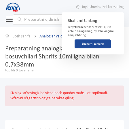
Joylashuvingizni ko'rsating
Shaharni tanlang
Tez yetkazib berishni tashkil qilish
uchun o'zingizning joylashuvingizni
aniqlashtiring
Bosh sahifa
Analoglar va o'rnini bosuvchilar
Shaharni tanlang
Preparatning analoglari va o'rnini
bosuvchilari Shprits 10ml igna bilan
0,7x38mm
topildi 0 tovarlarni
Sizning so'rovingiz bo'yicha hech qanday mahsulot topilmadi.
So'rovni o'zgartirib qayta harakat qiling.