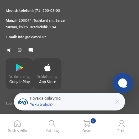
Ishonch telefoni:
(71) 200-03-03
Manzil:
100044, Toshkent sh., Sergeli
tumani, koʻch. Bezakchilik, 18A
E-mail:
info@oxymed.uz
Yuklab oling
Yuklab oling
Google Play
App Store
Ilovada qulayroq
Sayt yaratuvchi
pharmit.uz
Yuklab olish
0
Bosh sahifa
Katalog
Savat
Profil