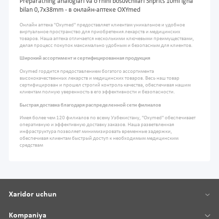
Preparatning analoglari va o'rnini bosuvchilari Shprits 10ml igna
bilan 0,7x38mm - в онлайн-аптеке OXYmed
Онлайн аптека "Oxymed" предоставляет клиентам уникальное и удобное
виртуальное пространство для приобретения лекарств и медицинских
товаров. Наша аптека отличается несколькими ключевыми преимуществами,
делая процесс покупок максимально удобным и безопасным для клиентов.
Широкий ассортимент и сертифицированная продукция
Oxymed гордится предоставлением богатого ассортимента
высококачественных лекарств и медицинских товаров. Весь наш товар
сертифицирован и прошел строгий контроль качества, обеспечивая нашим
клиентам полную уверенность в его эффективности и безопасности.
Быстрая доставка благодаря распределенной сети филиалов
Имея более чем 120 филиалов по всему Узбекистану, "Oxymed" обеспечивает
оперативную и эффективную доставку заказов. Наша разветвленная
инфраструктура позволяет минимизировать временные задержки,
обеспечивая клиентам быстрый доступ к необходимым медицинским
средствам
Xaridor uchun
Kompaniya