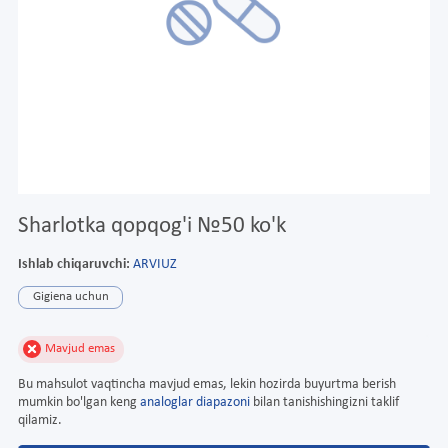
Sharlotka qopqog'i №50 ko'k
Ishlab chiqaruvchi:
ARVIUZ
Gigiena uchun
Mavjud emas
Bu mahsulot vaqtincha mavjud emas, lekin hozirda buyurtma berish
mumkin bo'lgan keng
analoglar diapazoni
bilan tanishishingizni taklif
qilamiz.