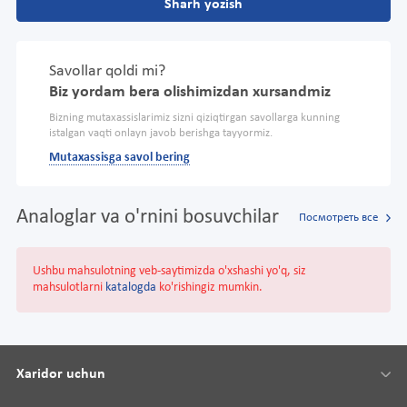
Sharh yozish
Savollar qoldi mi?
Biz yordam bera olishimizdan xursandmiz
Bizning mutaxassislarimiz sizni qiziqtirgan savollarga kunning
istalgan vaqti onlayn javob berishga tayyormiz.
Mutaxassisga savol bering
Analoglar va o'rnini bosuvchilar
Посмотреть все
Ushbu mahsulotning veb-saytimizda o'xshashi yo'q, siz
mahsulotlarni
katalogda
ko'rishingiz mumkin.
Xaridor uchun