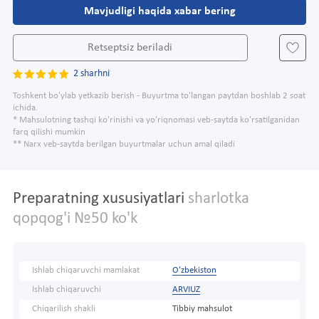
Mavjudligi haqida xabar bering
Retseptsiz beriladi
2 sharhni
Toshkent bo'ylab yetkazib berish - Buyurtma to'langan paytdan boshlab 2 soat
ichida.
* Mahsulotning tashqi ko'rinishi va yo'riqnomasi veb-saytda ko'rsatilganidan
farq qilishi mumkin
** Narx veb-saytda berilgan buyurtmalar uchun amal qiladi
Preparatning xususiyatlari
sharlotka
qopqog'i №50 ko'k
Ishlab chiqaruvchi mamlakat
O'zbekiston
Ishlab chiqaruvchi
ARVIUZ
Chiqarilish shakli
Tibbiy mahsulot