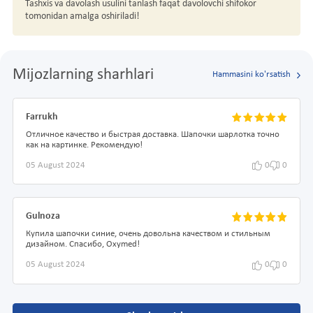
Tashxis va davolash usulini tanlash faqat davolovchi shifokor
tomonidan amalga oshiriladi!
Mijozlarning sharhlari
Hammasini ko'rsatish
Farrukh
Отличное качество и быстрая доставка. Шапочки шарлотка точно
как на картинке. Рекомендую!
05 August 2024
0
0
Gulnoza
Купила шапочки синие, очень довольна качеством и стильным
дизайном. Спасибо, Oxymed!
05 August 2024
0
0