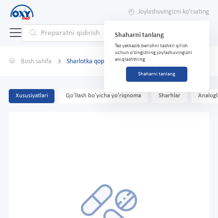
Joylashuvingizni ko'rsating
Shaharni tanlang
Tez yetkazib berishni tashkil qilish
uchun o'zingizning joylashuvingizni
aniqlashtiring
Bosh sahifa
Sharlotka qopqog'i №50 ko'k
Shaharni tanlang
Xususiyatlari
Qo'llash bo'yicha yo'riqnoma
Sharhlar
Analogl