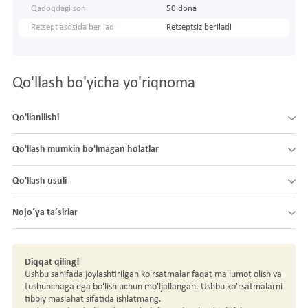
Qadoqdagi soni
50 dona
Retsept asosida beriladi
Retseptsiz beriladi
Qo'llash bo'yicha yo'riqnoma
Qo'llanilishi
Qo'llash mumkin bo'lmagan holatlar
Qo'llash usuli
Nojo´ya ta´sirlar
Diqqat qiling!
Ushbu sahifada joylashtirilgan ko'rsatmalar faqat ma'lumot olish va
tushunchaga ega bo'lish uchun mo'ljallangan. Ushbu ko'rsatmalarni
tibbiy maslahat sifatida ishlatmang.