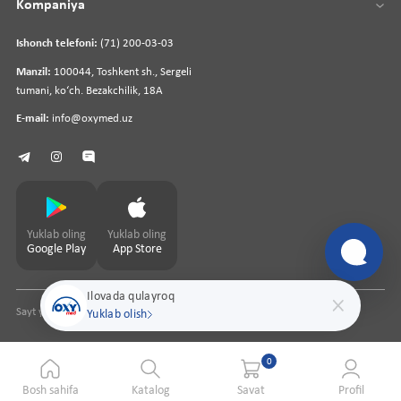
Kompaniya
Ishonch telefoni:
(71) 200-03-03
Manzil:
100044, Toshkent sh., Sergeli
tumani, koʻch. Bezakchilik, 18A
E-mail:
info@oxymed.uz
Yuklab oling
Yuklab oling
Google Play
App Store
Ilovada qulayroq
Sayt yaratuvchi
pharmit.uz
Yuklab olish
0
Bosh sahifa
Katalog
Savat
Profil