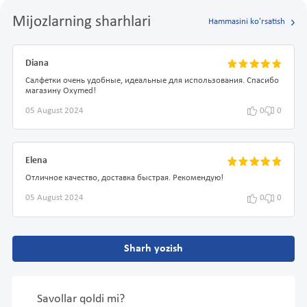
Mijozlarning sharhlari
Hammasini ko'rsatish
Diana
Салфетки очень удобные, идеальные для использования. Спасибо
магазину Oxymed!
05 August 2024
0
0
Elena
Отличное качество, доставка быстрая. Рекомендую!
05 August 2024
0
0
Sharh yozish
Savollar qoldi mi?