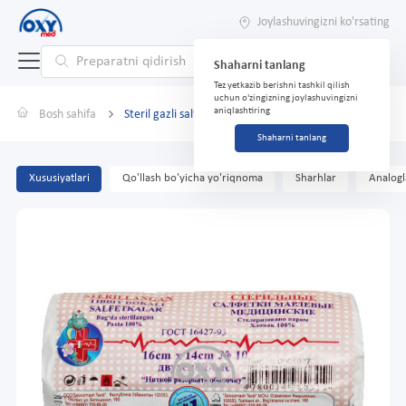
Joylashuvingizni ko'rsating
Shaharni tanlang
Tez yetkazib berishni tashkil qilish
uchun o'zingizning joylashuvingizni
aniqlashtiring
Bosh sahifa
Steril gazli salfetka 16cmx14sm No 10
Shaharni tanlang
Xususiyatlari
Qo'llash bo'yicha yo'riqnoma
Sharhlar
Analogl