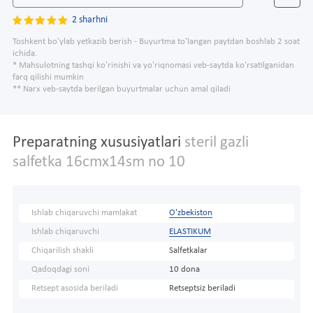
2 sharhni
Toshkent bo'ylab yetkazib berish - Buyurtma to'langan paytdan boshlab 2 soat
ichida.
* Mahsulotning tashqi ko'rinishi va yo'riqnomasi veb-saytda ko'rsatilganidan
farq qilishi mumkin
** Narx veb-saytda berilgan buyurtmalar uchun amal qiladi
Preparatning xususiyatlari
steril gazli
salfetka 16cmx14sm no 10
Ishlab chiqaruvchi mamlakat
O'zbekiston
Ishlab chiqaruvchi
ELASTIKUM
Chiqarilish shakli
Salfetkalar
Qadoqdagi soni
10 dona
Retsept asosida beriladi
Retseptsiz beriladi