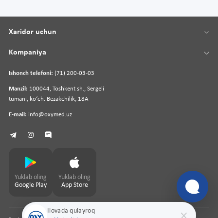
Xaridor uchun
Kompaniya
Ishonch telefoni:
(71) 200-03-03
Manzil:
100044, Toshkent sh., Sergeli
tumani, koʻch. Bezakchilik, 18A
E-mail:
info@oxymed.uz
Yuklab oling
Yuklab oling
Google Play
App Store
Ilovada qulayroq