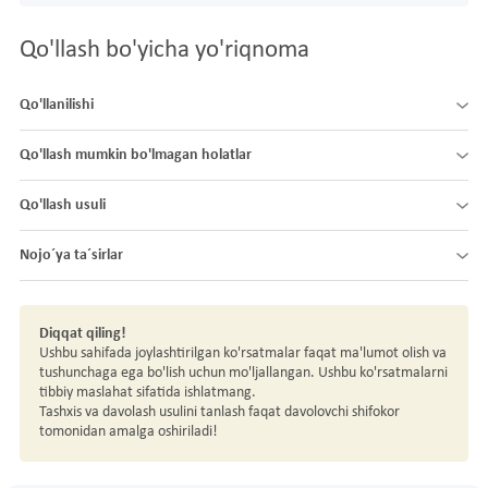
Qo'llash bo'yicha yo'riqnoma
Qo'llanilishi
Qo'llash mumkin bo'lmagan holatlar
Qo'llash usuli
Nojo´ya ta´sirlar
Diqqat qiling!
Ushbu sahifada joylashtirilgan ko'rsatmalar faqat ma'lumot olish va
tushunchaga ega bo'lish uchun mo'ljallangan. Ushbu ko'rsatmalarni
tibbiy maslahat sifatida ishlatmang.
Tashxis va davolash usulini tanlash faqat davolovchi shifokor
tomonidan amalga oshiriladi!