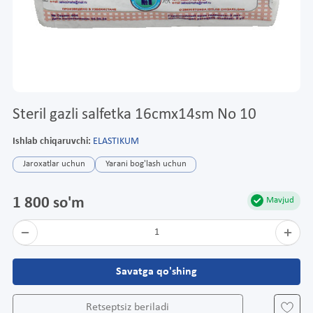
Steril gazli salfetka 16cmx14sm No 10
Ishlab chiqaruvchi:
ELASTIKUM
Jaroxatlar uchun
Yarani bog'lash uchun
1 800 so'm
Mavjud
1
Savatga qo'shing
Retseptsiz beriladi