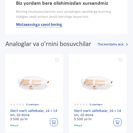
Biz yordam bera olishimizdan xursandmiz
Bizning mutaxassislarimiz sizni qiziqtirgan savollarga kunning
istalgan vaqti onlayn javob berishga tayyormiz.
Mutaxassisga savol bering
Analoglar va o'rnini bosuvchilar
Посмотреть все
0 sharhlarni
0 sharhlarni
Steril marli salfetkalar, 16 × 14
Steril marli salfetkalar, 16 × 14
sm, 10 dona.
sm, 10 dona.
3 500 so'm
3 500 so'm
Mavjud
Mavjud