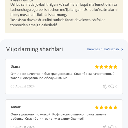
Ushbu sahifada joylashtirilgan ko'rsatmalar faqat ma'lumot olish va
tushunchaga ega bo'lish uchun mo'ljallangan. Ushbu ko'rsatmalarni
tibbiy maslahat sifatida ishlatmang.
Tashxis va davolash usulini tanlash faqat davolovchi shifokor
tomonidan amalga oshiriladi!
Mijozlarning sharhlari
Hammasini ko'rsatish
Diana
Отличное качество и быстрая доставка. Спасибо за качественный
товар и оперативное обслуживание!
05 August 2024
0
0
Anvar
Очень доволен покупкой. Рофлоксан отлично помог моему
ребенку. Спасибо интернет-магазину Oxymed!
05 August 2024
0
0