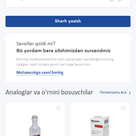
Sharh yozish
Savollar qoldi mi?
Biz yordam bera olishimizdan xursandmiz
Bizning mutaxassislarimiz sizni qiziqtirgan savollarga kunning
istalgan vaqti onlayn javob berishga tayyormiz.
Mutaxassisga savol bering
Analoglar va o'rnini bosuvchilar
Посмотреть все