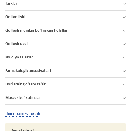
Tarkibi
Qo'llanilishi
Qo'llash mumkin bo'lmagan holatlar
Qo'llash usuli
Nojo´ya ta´sirlar
Farmakologik xususiyatlari
Dorilarning o'zaro ta'siri
Maxsus ko'rsatmalar
Hammasini ko'rsatish
Diqqat qiling!