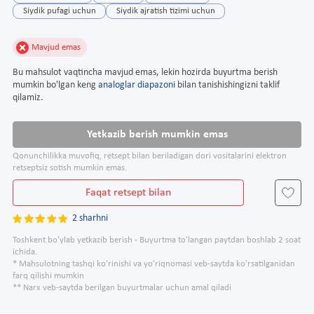
Siydik pufagi uchun
Siydik ajratish tizimi uchun
Mavjud emas
Bu mahsulot vaqtincha mavjud emas, lekin hozirda buyurtma berish
mumkin bo'lgan keng
analoglar diapazoni
bilan tanishishingizni taklif
qilamiz.
Yetkazib berish mumkin emas
Qonunchilikka muvofiq, retsept bilan beriladigan dori vositalarini elektron
retseptsiz sotish mumkin emas.
Faqat retsept bilan
2 sharhni
Toshkent bo'ylab yetkazib berish - Buyurtma to'langan paytdan boshlab 2 soat
ichida.
* Mahsulotning tashqi ko'rinishi va yo'riqnomasi veb-saytda ko'rsatilganidan
farq qilishi mumkin
** Narx veb-saytda berilgan buyurtmalar uchun amal qiladi