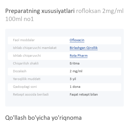
Preparatning xususiyatlari
rofloksan 2mg/ml
100ml no1
Faol moddalar
Ofloxacin
Ishlab chiqaruvchi mamlakat
Birlashgan Qirollik
Ishlab chiqaruvchi
Rota Pharm
Chiqarilish shakli
Eritma
Dozalash
2 mg/ml
Yaroqlilik muddati
3 yil
Qadoqdagi soni
1 dona
Retsept asosida beriladi
Faqat retsept bilan
Qo'llash bo'yicha yo'riqnoma