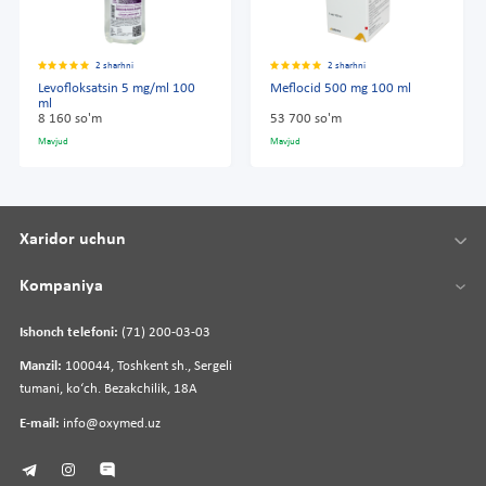
2 sharhni
2 sharhni
Levofloksatsin 5 mg/ml 100
Meflocid 500 mg 100 ml
ml
8 160 so'm
53 700 so'm
Mavjud
Mavjud
Xaridor uchun
Kompaniya
Ishonch telefoni:
(71) 200-03-03
Manzil:
100044, Toshkent sh., Sergeli
tumani, koʻch. Bezakchilik, 18A
E-mail:
info@oxymed.uz