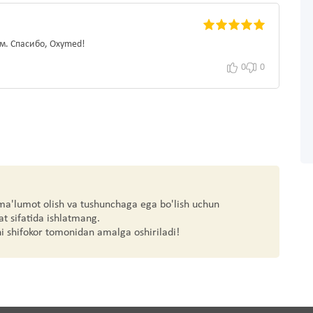
м. Спасибо, Oxymed!
0
0
 ma'lumot olish va tushunchaga ega bo'lish uchun
at sifatida ishlatmang.
hi shifokor tomonidan amalga oshiriladi!