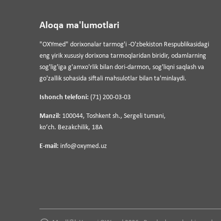
Aloqa ma'lumotlari
"OXYmed" dorixonalar tarmog'i -O'zbekiston Respublikasidagi
eng yirik xususiy dorixona tarmoqlaridan biridir, odamlarning
sog'lig'iga g'amxo'rlik bilan dori-darmon, sog'liqni saqlash va
go'zallik sohasida siftali mahsulotlar bilan ta'minlaydi.
Ishonch telefoni:
(71) 200-03-03
Manzil:
100044, Toshkent sh., Sergeli tumani,
koʻch. Bezakchilik, 18A
E-mail:
info@oxymed.uz