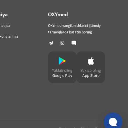
iya
OXYmed
haqida
OXYmed yangilanishlarini ijtimoiy
tarmoqlarda kuzatib boring
ixonalarimiz
Yuklab oling
Yuklab oling
Google Play
App Store