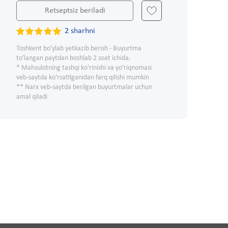
Retseptsiz beriladi
2 sharhni
Toshkent bo'ylab yetkazib berish - Buyurtma
to'langan paytdan boshlab 2 soat ichida.
* Mahsulotning tashqi ko'rinishi va yo'riqnomasi
veb-saytda ko'rsatilganidan farq qilishi mumkin
** Narx veb-saytda berilgan buyurtmalar uchun
amal qiladi