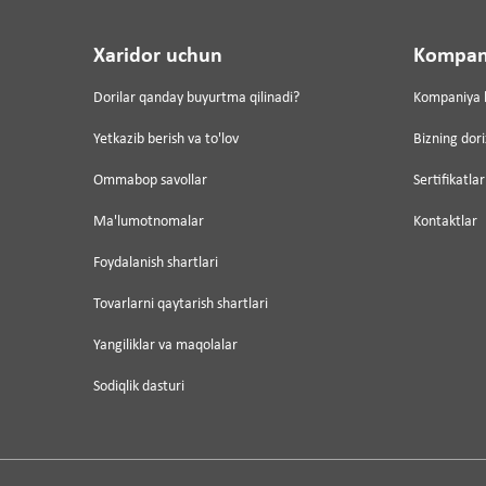
Xaridor uchun
Kompan
Dorilar qanday buyurtma qilinadi?
Kompaniya 
Yetkazib berish va to'lov
Bizning dor
Ommabop savollar
Sertifikatlar
Ma'lumotnomalar
Kontaktlar
Foydalanish shartlari
Tovarlarni qaytarish shartlari
Yangiliklar va maqolalar
Sodiqlik dasturi