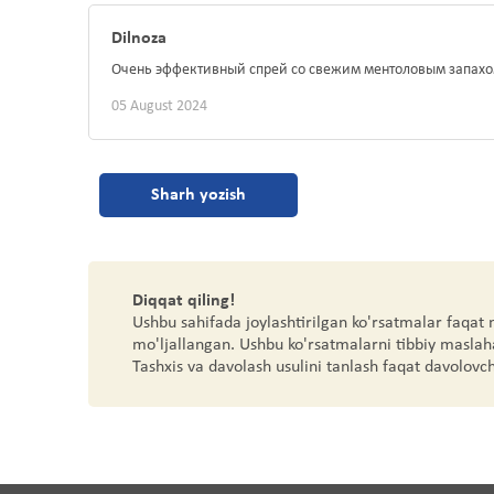
Dilnoza
Очень эффективный спрей со свежим ментоловым запахо
05 August 2024
Sharh yozish
Diqqat qiling!
Ushbu sahifada joylashtirilgan ko'rsatmalar faqat
mo'ljallangan. Ushbu ko'rsatmalarni tibbiy maslah
Tashxis va davolash usulini tanlash faqat davolovc