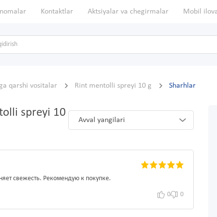
nomalar
Kontaktlar
Aktsiyalar va chegirmalar
Mobil ilov
ga qarshi vositalar
Rint mentolli spreyi 10 g
Sharhlar
olli spreyi 10
Avval yangilari
няет свежесть. Рекомендую к покупке.
0
0