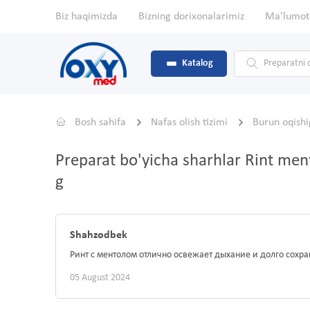
Biz haqimizda
Bizning dorixonalarimiz
Ma'lumot
Katalog
Bosh sahifa
Nafas olish tizimi
Burun oqishi
Preparat bo'yicha sharhlar Rint ment
g
Shahzodbek
Ринт с ментолом отлично освежает дыхание и долго сохра
05 August 2024