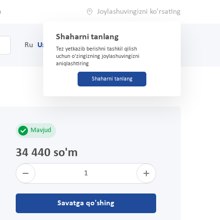
a
Joylashuvingizni ko'rsating
Shaharni tanlang
0
Savat
Ru
Uz
(71) 200-03-03
Tez yetkazib berishni tashkil qilish
uchun o'zingizning joylashuvingizni
aniqlashtiring
Shaharni tanlang
Mavjud
34 440 so'm
1
Savatga qo'shing