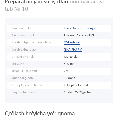
Preparatning xususiyatlari
rinomax active
tab № 10
Faol moddalar
Paracetamol ,
phenyle
Savdodagi nomi
Rinomax Aktiv Yorlig'i
Ishlab chiqaruvchi mamlakat
O'zbekiston
Ishlab chiqaruvchi
NIKA PHARM
Chiqarilish shakli
Tabletkalar
Dozalash
500 mg
Yaroqlilik muddati
2 yil
Qadoqdagi soni
10 dona
Retsept asosida beriladi
Retseptsiz beriladi
Saqlash harorati
15 dan 25 °C gacha
Qo'llash bo'yicha yo'riqnoma