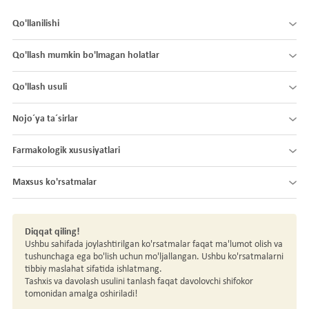
Qo'llanilishi
Qo'llash mumkin bo'lmagan holatlar
Qo'llash usuli
Nojo´ya ta´sirlar
Farmakologik xususiyatlari
Maxsus ko'rsatmalar
Diqqat qiling!
Ushbu sahifada joylashtirilgan ko'rsatmalar faqat ma'lumot olish va
tushunchaga ega bo'lish uchun mo'ljallangan. Ushbu ko'rsatmalarni
tibbiy maslahat sifatida ishlatmang.
Tashxis va davolash usulini tanlash faqat davolovchi shifokor
tomonidan amalga oshiriladi!