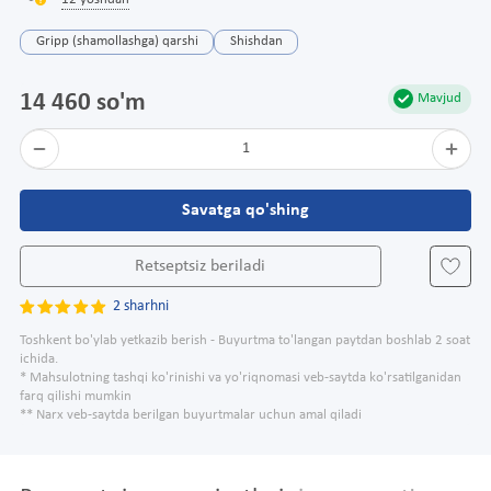
12 yoshdan
Gripp (shamollashga) qarshi
Shishdan
14 460 so'm
Mavjud
1
Savatga qo'shing
Retseptsiz beriladi
2 sharhni
Toshkent bo'ylab yetkazib berish - Buyurtma to'langan paytdan boshlab 2 soat
ichida.
* Mahsulotning tashqi ko'rinishi va yo'riqnomasi veb-saytda ko'rsatilganidan
farq qilishi mumkin
** Narx veb-saytda berilgan buyurtmalar uchun amal qiladi