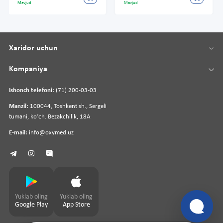
Mavjud
Mavjud
Xaridor uchun
Kompaniya
Ishonch telefoni:
(71) 200-03-03
Manzil:
100044, Toshkent sh., Sergeli
tumani, koʻch. Bezakchilik, 18A
E-mail:
info@oxymed.uz
Yuklab oling
Yuklab oling
Google Play
App Store