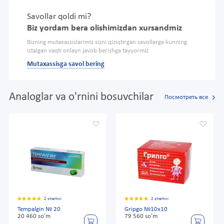
Savollar qoldi mi?
Biz yordam bera olishimizdan xursandmiz
Bizning mutaxassislarimiz sizni qiziqtirgan savollarga kunning
istalgan vaqti onlayn javob berishga tayyormiz.
Mutaxassisga savol bering
Analoglar va o'rnini bosuvchilar
Посмотреть все
2 sharhni
2 sharhni
Tempalgin № 20
Gripgo №10x10
20 460 so'm
79 560 so'm