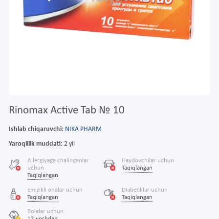
Rinomax Active Tab № 10
Ishlab chiqaruvchi:
NIKA PHARM
Yaroqlilik muddati:
2 yil
Allergiyaga chalinganlar
Haydovchilar uchun
uchun
Taqiqlangan
Taqiqlangan
Emizikli onalar uchun
Diabetiklar uchun
Taqiqlangan
Taqiqlangan
Bolalar uchun