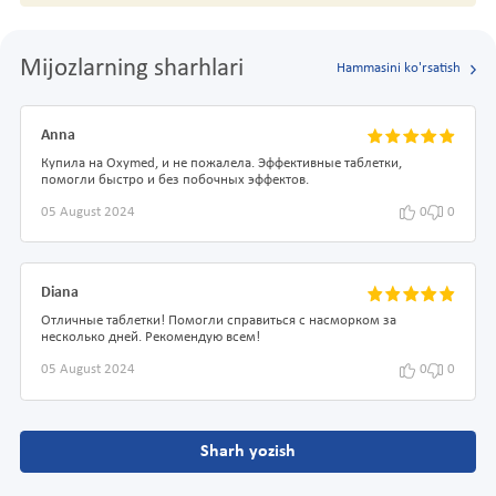
Mijozlarning sharhlari
Hammasini ko'rsatish
Anna
Купила на Oxymed, и не пожалела. Эффективные таблетки,
помогли быстро и без побочных эффектов.
05 August 2024
0
0
Diana
Отличные таблетки! Помогли справиться с насморком за
несколько дней. Рекомендую всем!
05 August 2024
0
0
Sharh yozish