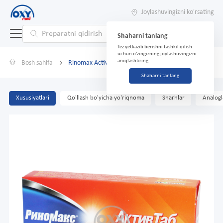
Joylashuvingizni ko'rsating
Shaharni tanlang
Tez yetkazib berishni tashkil qilish
uchun o'zingizning joylashuvingizni
aniqlashtiring
Bosh sahifa
Rinomax Active Tab № 10
Shaharni tanlang
Xususiyatlari
Qo'llash bo'yicha yo'riqnoma
Sharhlar
Analogl