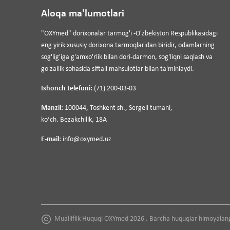
Aloqa ma'lumotlari
"OXYmed" dorixonalar tarmog'i -O'zbekiston Respublikasidagi
eng yirik xususiy dorixona tarmoqlaridan biridir, odamlarning
sog'lig'iga g'amxo'rlik bilan dori-darmon, sog'liqni saqlash va
go'zallik sohasida siftali mahsulotlar bilan ta'minlaydi.
Ishonch telefoni:
(71) 200-03-03
Manzil:
100044, Toshkent sh., Sergeli tumani,
koʻch. Bezakchilik, 18A
E-mail:
info@oxymed.uz
Mualliflik Huquqi OXYmed 2026 . Barcha huquqlar himoyalan