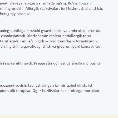
ziyat, diareya, epigastral sohada og‘riq. Ko‘rish organi
ining oshishi. Allergik reaksiyalar: teri toshmasi, qichishish,
shning qiyinlashuvi.
 uning tarkibiga kiruvchi gwayfenezin va ambroksol bronxial
 osonlashtiradi. Xlorfenamin maleat antiallergik ta’sir
taraf etadi. Fenilefrin gidroxlorid tomirlarni toraytiruvchi
iqlarning shilliq qavatidagi shish va giperemiyani kamaytiradi.
sh tavsiya etilmaydi. Preparatni qo‘llashda siydikning pushti
qozonni yuvish, faollashtirilgan ko‘mir qabul qilish, ich
imptomatik terapiya. Og‘ir buzilishlarda shifokorga murojaat