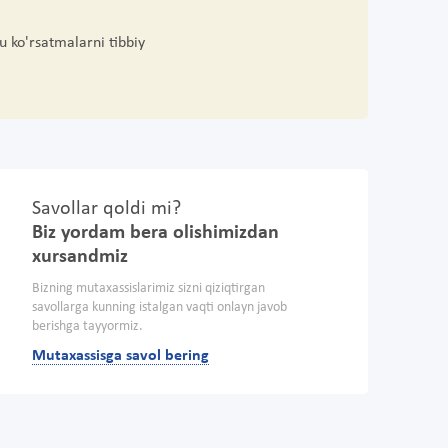
u ko'rsatmalarni tibbiy
Savollar qoldi mi?
Biz yordam bera olishimizdan
xursandmiz
Bizning mutaxassislarimiz sizni qiziqtirgan
savollarga kunning istalgan vaqti onlayn javob
berishga tayyormiz.
Mutaxassisga savol bering