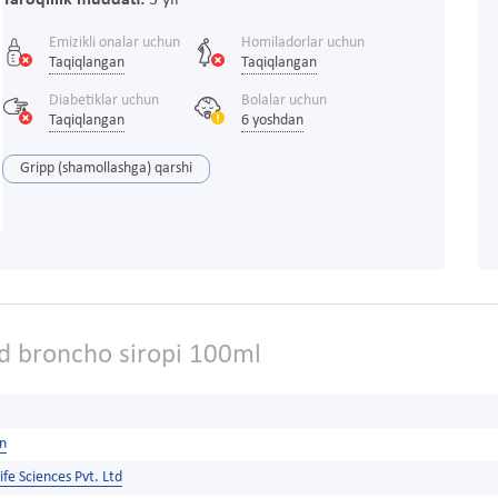
Yaroqlilik muddati:
3 yil
Emizikli onalar uchun
Homiladorlar uchun
Taqiqlangan
Taqiqlangan
Diabetiklar uchun
Bolalar uchun
Taqiqlangan
6 yoshdan
Gripp (shamollashga) qarshi
ld broncho siropi 100ml
on
ife Sciences Pvt. Ltd