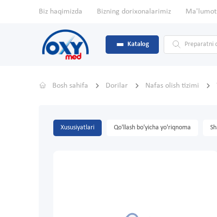
Biz haqimizda
Bizning dorixonalarimiz
Ma'lumot
Katalog
Bosh sahifa
Dorilar
Nafas olish tizimi
Xususiyatlari
Qo'llash bo'yicha yo'riqnoma
Sh