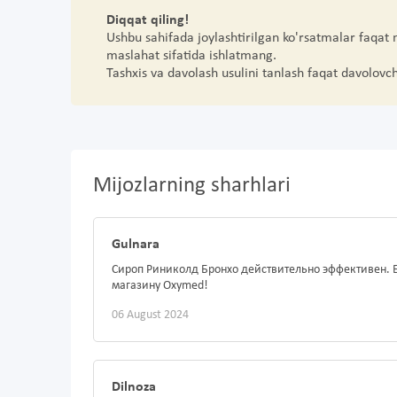
Diqqat qiling!
Ushbu sahifada joylashtirilgan ko'rsatmalar faqat
maslahat sifatida ishlatmang.
Tashxis va davolash usulini tanlash faqat davolovc
Mijozlarning sharhlari
Gulnara
Сироп Риниколд Бронхо действительно эффективен. Б
магазину Oxymed!
06 August 2024
Dilnoza