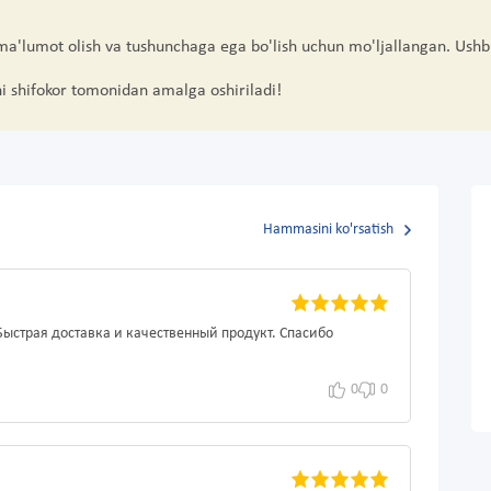
 ma'lumot olish va tushunchaga ega bo'lish uchun mo'ljallangan. Ushb
hi shifokor tomonidan amalga oshiriladi!
Hammasini ko'rsatish
ыстрая доставка и качественный продукт. Спасибо
0
0