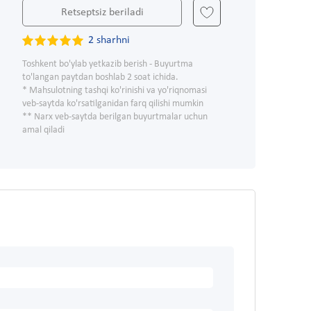
Retseptsiz beriladi
2 sharhni
Toshkent bo'ylab yetkazib berish - Buyurtma
to'langan paytdan boshlab 2 soat ichida.
* Mahsulotning tashqi ko'rinishi va yo'riqnomasi
veb-saytda ko'rsatilganidan farq qilishi mumkin
** Narx veb-saytda berilgan buyurtmalar uchun
amal qiladi