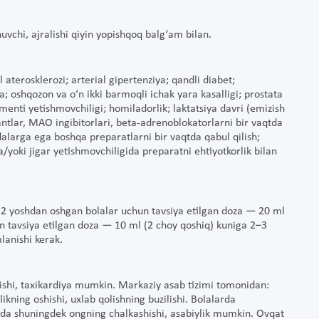
huvchi, ajralishi qiyin yopishqoq balg‘am bilan.
 aterosklerozi; arterial gipertenziya; qandli diabet;
; oshqozon va o‘n ikki barmoqli ichak yara kasalligi; prostata
nti yetishmovchiligi; homiladorlik; laktatsiya davri (emizish
santlar, MAO ingibitorlari, beta-adrenoblokatorlarni bir vaqtda
dalarga ega boshqa preparatlarni bir vaqtda qabul qilish;
yoki jigar yetishmovchiligida preparatni ehtiyotkorlik bilan
a 12 yoshdan oshgan bolalar uchun tavsiya etilgan doza — 20 ml
un tavsiya etilgan doza — 10 ml (2 choy qoshiq) kuniga 2–3
lanishi kerak.
lishi, taxikardiya mumkin. Markaziy asab tizimi tomonidan:
likning oshishi, uxlab qolishning buzilishi. Bolalarda
arda shuningdek ongning chalkashishi, asabiylik mumkin. Ovqat