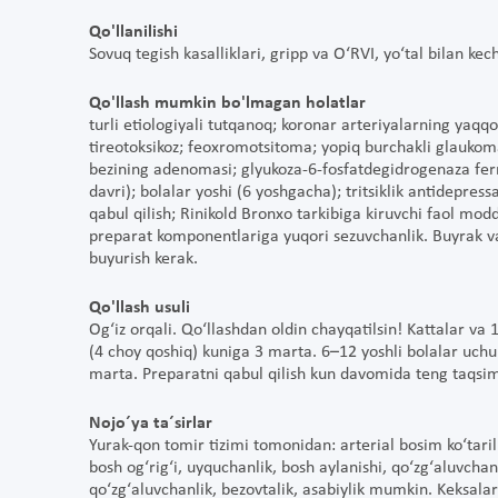
Qo'llanilishi
Sovuq tegish kasalliklari, gripp va O‘RVI, yo‘tal bilan kec
Qo'llash mumkin bo'lmagan holatlar
turli etiologiyali tutqanoq; koronar arteriyalarning yaqqol
tireotoksikoz; feoxromotsitoma; yopiq burchakli glaukoma
bezining adenomasi; glyukoza-6-fosfatdegidrogenaza ferme
davri); bolalar yoshi (6 yoshgacha); tritsiklik antidepres
qabul qilish; Rinikold Bronxo tarkibiga kiruvchi faol mod
preparat komponentlariga yuqori sezuvchanlik. Buyrak va/
buyurish kerak.
Qo'llash usuli
Og‘iz orqali. Qo‘llashdan oldin chayqatilsin! Kattalar v
(4 choy qoshiq) kuniga 3 marta. 6–12 yoshli bolalar uch
marta. Preparatni qabul qilish kun davomida teng taqsim
Nojo´ya ta´sirlar
Yurak-qon tomir tizimi tomonidan: arterial bosim ko‘tari
bosh og‘rig‘i, uyquchanlik, bosh aylanishi, qo‘zg‘aluvchan
qo‘zg‘aluvchanlik, bezovtalik, asabiylik mumkin. Keksal