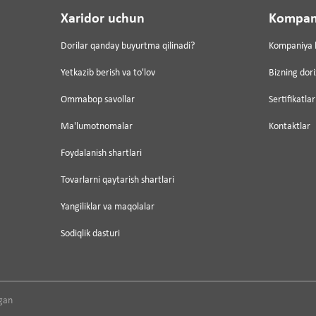
Xaridor uchun
Kompan
Dorilar qanday buyurtma qilinadi?
Kompaniya 
Yetkazib berish va to'lov
Bizning dor
Ommabop savollar
Sertifikatlar
Ma'lumotnomalar
Kontaktlar
Foydalanish shartlari
Tovarlarni qaytarish shartlari
Yangiliklar va maqolalar
Sodiqlik dasturi
gan