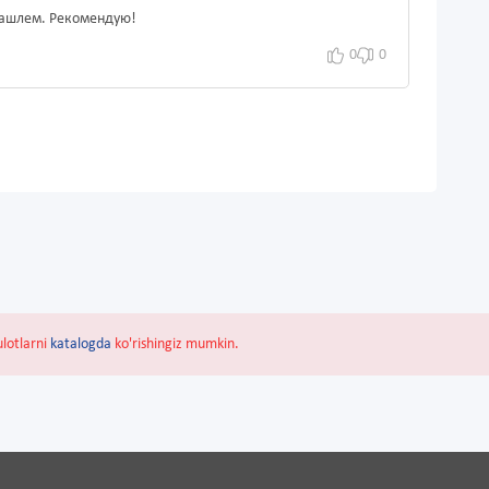
 кашлем. Рекомендую!
0
0
ulotlarni
katalogda
ko'rishingiz mumkin.