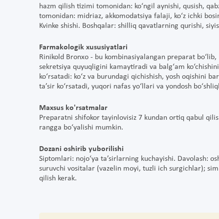
hazm qilish tizimi tomonidan: ko‘ngil aynishi, qusish, qab
tomonidan: midriaz, akkomodatsiya falaji, ko‘z ichki bosim
Kvinke shishi. Boshqalar: shilliq qavatlarning qurishi, siyi
Farmakologik xususiyatlari
Rinikold Bronxo - bu kombinasiyalangan preparat bo‘lib,
sekretsiya quyuqligini kamaytiradi va balg‘am ko‘chishini
ko‘rsatadi: ko‘z va burundagi qichishish, yosh oqishini bar
ta’sir ko‘rsatadi, yuqori nafas yo‘llari va yondosh bo‘shl
Maxsus ko'rsatmalar
Preparatni shifokor tayinlovisiz 7 kundan ortiq qabul qili
rangga bo‘yalishi mumkin.
Dozani oshirib yuborilishi
Siptomlari: nojo‘ya ta’sirlarning kuchayishi. Davolash: osh
suruvchi vositalar (vazelin moyi, tuzli ich surgichlar); s
qilish kerak.