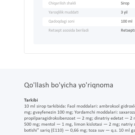
Chiqarilish shakli
Sirop
Yaroqlilik muddati
3 yil
Qadoqdagi soni
100 ml
Retsept asosida beriladi
Retsepts
Qo'llash bo'yicha yo'riqnoma
Tarkibi
10 ml sirop tarkibida: Faol moddalari: ambroksol gidroxl
mg; gvayfenezin 100 mg; Yordamchi moddalari: saxaroz
propilparagidroksibenzoat — 2 mg; dinatriy edetat — 2 m
500 mg; mentol — 1 mg, limon kislotasi — 2 mg; natriy 
botishi" sariq (E110) — 0,66 mg; toza suv — q.s. 10 ml g