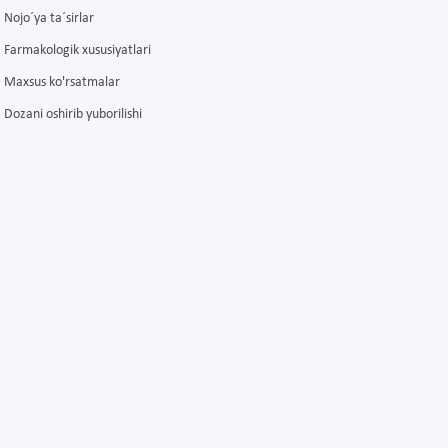
Nojo´ya ta´sirlar
Farmakologik xususiyatlari
Maxsus ko'rsatmalar
Dozani oshirib yuborilishi