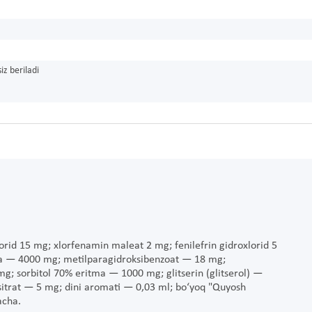
iz beriladi
orid 15 mg; xlorfenamin maleat 2 mg; fenilefrin gidroxlorid 5
a — 4000 mg; metilparagidroksibenzoat — 18 mg;
g; sorbitol 70% eritma — 1000 mg; glitserin (glitserol) —
sitrat — 5 mg; dini aromati — 0,03 ml; bo‘yoq "Quyosh
acha.