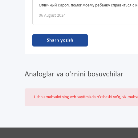
Отличный сироп, помог моему ребенку справиться с
06 August 2024
Sharh yozish
Analoglar va o'rnini bosuvchilar
Ushbu mahsulotning veb-saytimizda o'xshashi yo'q, siz mahs