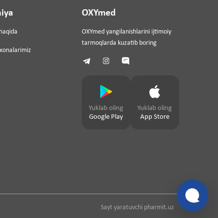
iya
OXYmed
haqida
OXYmed yangilanishlarini ijtimoiy
tarmoqlarda kuzatib boring
ixonalarimiz
Yuklab oling
Yuklab oling
Google Play
App Store
Sayt yaratuvchi
pharmit.uz