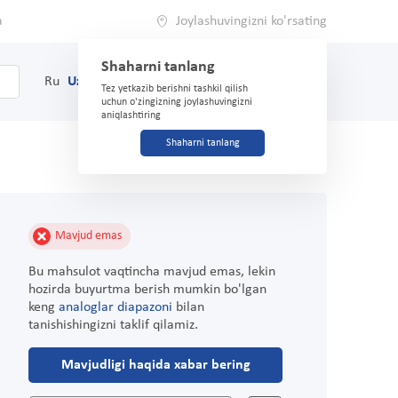
a
Joylashuvingizni ko'rsating
Shaharni tanlang
0
Savat
Ru
Uz
(71) 200-03-03
Tez yetkazib berishni tashkil qilish
uchun o'zingizning joylashuvingizni
aniqlashtiring
Shaharni tanlang
Mavjud emas
Bu mahsulot vaqtincha mavjud emas, lekin
hozirda buyurtma berish mumkin bo'lgan
keng
analoglar diapazoni
bilan
tanishishingizni taklif qilamiz.
Mavjudligi haqida xabar bering