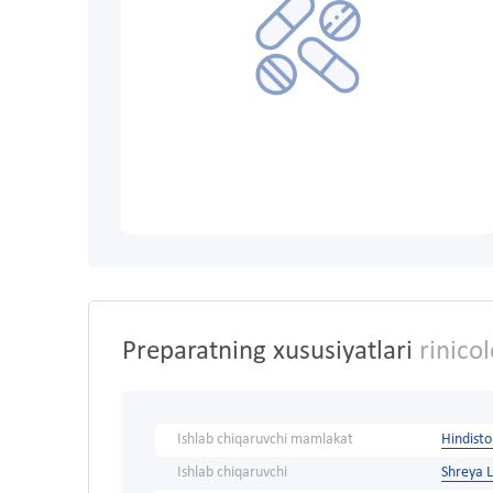
Preparatning xususiyatlari
rinico
Ishlab chiqaruvchi mamlakat
Hindist
Ishlab chiqaruvchi
Shreya L