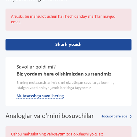
Afsuski, bu mahsulot uchun hali hech qanday sharhlar mavjud
emas.
Sharh yozish
Savollar qoldi mi?
Biz yordam bera olishimizdan xursandmiz
Bizning mutaxassislarimiz sizni qiziqtirgan savollarga kunning
istalgan vaqti onlayn javob berishga tayyormiz.
Mutaxassisga savol bering
Analoglar va o'rnini bosuvchilar
Посмотреть все
Ushbu mahsulotning veb-saytimizda o'xshashi yo'q, siz