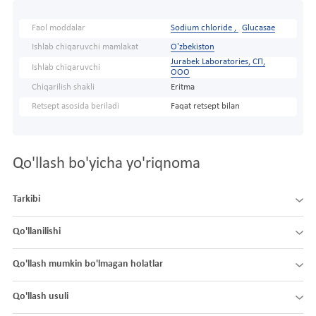
Faol moddalar
Sodium chloride ,
Glucasae
Ishlab chiqaruvchi mamlakat
O'zbekiston
Jurabek Laboratories, СП,
Ishlab chiqaruvchi
ООО
Chiqarilish shakli
Eritma
Retsept asosida beriladi
Faqat retsept bilan
Qo'llash bo'yicha yo'riqnoma
Tarkibi
Qo'llanilishi
Qo'llash mumkin bo'lmagan holatlar
Qo'llash usuli