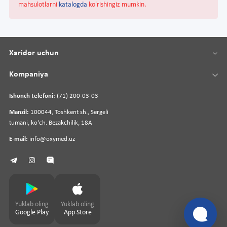
mahsulotlarni
katalogda
ko'rishingiz mumkin.
Xaridor uchun
Kompaniya
Ishonch telefoni:
(71) 200-03-03
Manzil:
100044, Toshkent sh., Sergeli
tumani, koʻch. Bezakchilik, 18A
E-mail:
info@oxymed.uz
Yuklab oling
Yuklab oling
Google Play
App Store