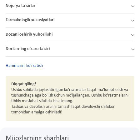
Nojo´ya ta´sirlar
Farmakologik xususiyatlari
Dozani oshirib yuborilishi
Dorilarning o'zaro ta'siri
Hammasini ko'rsatish
Diqqat qiling!
Ushbu sahifada joylashtirilgan ko'rsatmalar faqat ma'lumot olish va
tushunchaga ega bo'lish uchun mo'ljallangan. Ushbu ko'rsatmalarni
tibbiy maslahat sifatida ishlatmang.
Tashxis va davolash usulini tanlash faqat davolovchi shifokor
tomonidan amalga oshiriladi!
Mijozlarning sharhlari