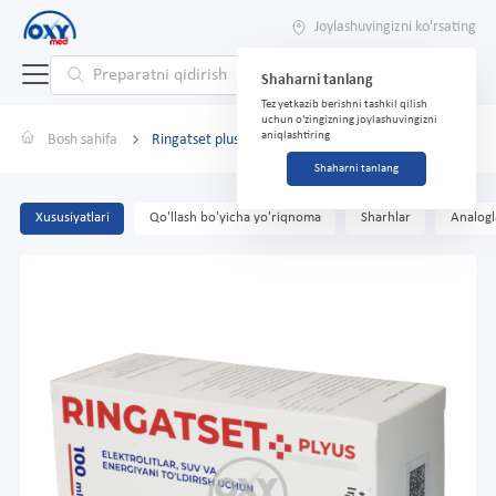
Joylashuvingizni ko'rsating
Shaharni tanlang
Tez yetkazib berishni tashkil qilish
uchun o'zingizning joylashuvingizni
aniqlashtiring
Bosh sahifa
Ringatset plus 100ml
Shaharni tanlang
Xususiyatlari
Qo'llash bo'yicha yo'riqnoma
Sharhlar
Analogl