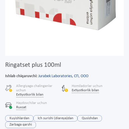
Ringatset plus 100ml
Ishlab chiqaruvchi:
Jurabek Laboratories, СП, ООО
Allergiyaga chalinganlar
Homiladorlar uchun
uchun
Extiyotkorlik bilan
Extiyotkorlik bilan
Haydovchilar uchun
Ruxsat
Kuyishlardan
Ich surishi (diareya)dan
Qusishdan
Zarbaga qarshi