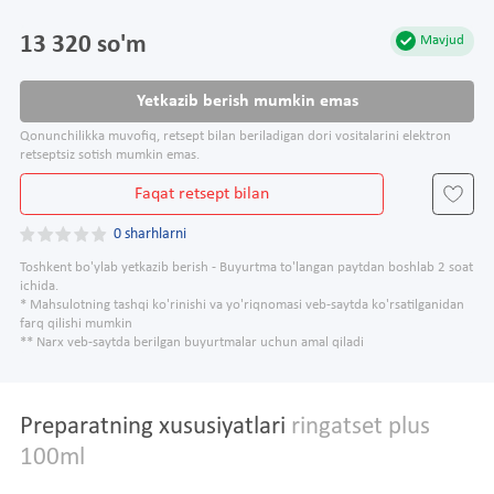
13 320 so'm
Mavjud
Yetkazib berish mumkin emas
Qonunchilikka muvofiq, retsept bilan beriladigan dori vositalarini elektron
retseptsiz sotish mumkin emas.
Faqat retsept bilan
0 sharhlarni
Toshkent bo'ylab yetkazib berish - Buyurtma to'langan paytdan boshlab 2 soat
ichida.
* Mahsulotning tashqi ko'rinishi va yo'riqnomasi veb-saytda ko'rsatilganidan
farq qilishi mumkin
** Narx veb-saytda berilgan buyurtmalar uchun amal qiladi
Preparatning xususiyatlari
ringatset plus
100ml