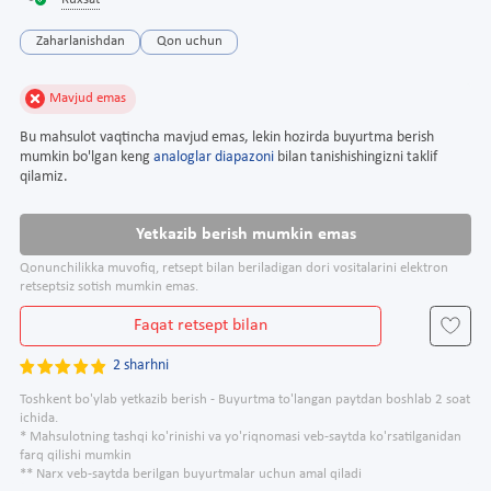
Ruxsat
Zaharlanishdan
Qon uchun
Mavjud emas
Bu mahsulot vaqtincha mavjud emas, lekin hozirda buyurtma berish
mumkin bo'lgan keng
analoglar diapazoni
bilan tanishishingizni taklif
qilamiz.
Yetkazib berish mumkin emas
Qonunchilikka muvofiq, retsept bilan beriladigan dori vositalarini elektron
retseptsiz sotish mumkin emas.
Faqat retsept bilan
2 sharhni
Toshkent bo'ylab yetkazib berish - Buyurtma to'langan paytdan boshlab 2 soat
ichida.
* Mahsulotning tashqi ko'rinishi va yo'riqnomasi veb-saytda ko'rsatilganidan
farq qilishi mumkin
** Narx veb-saytda berilgan buyurtmalar uchun amal qiladi