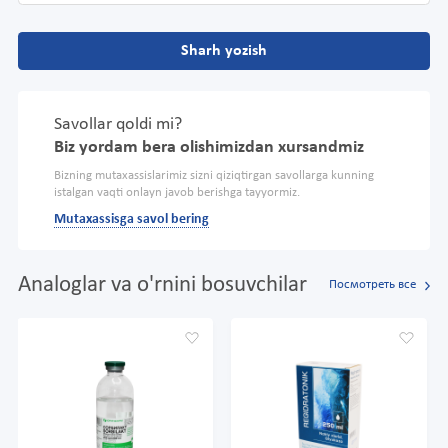
Sharh yozish
Savollar qoldi mi?
Biz yordam bera olishimizdan xursandmiz
Bizning mutaxassislarimiz sizni qiziqtirgan savollarga kunning
istalgan vaqti onlayn javob berishga tayyormiz.
Mutaxassisga savol bering
Analoglar va o'rnini bosuvchilar
Посмотреть все