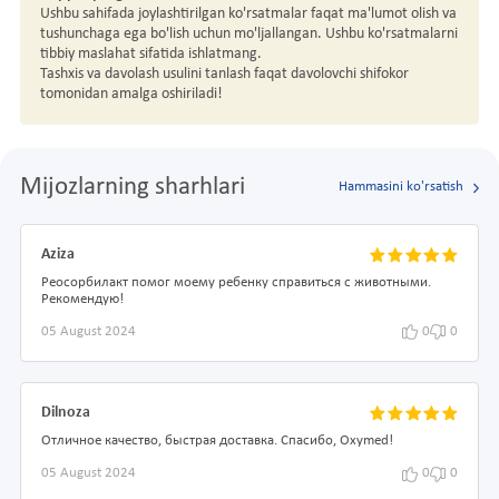
Ushbu sahifada joylashtirilgan ko'rsatmalar faqat ma'lumot olish va
tushunchaga ega bo'lish uchun mo'ljallangan. Ushbu ko'rsatmalarni
tibbiy maslahat sifatida ishlatmang.
Tashxis va davolash usulini tanlash faqat davolovchi shifokor
tomonidan amalga oshiriladi!
Mijozlarning sharhlari
Hammasini ko'rsatish
Aziza
Реосорбилакт помог моему ребенку справиться с животными.
Рекомендую!
05 August 2024
0
0
Dilnoza
Отличное качество, быстрая доставка. Спасибо, Oxymed!
05 August 2024
0
0