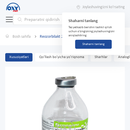
Joylashuvingizni ko'rsating
Shaharni tanlang
Tez yetkazib berishni tashkil qilish
uchun o'zingizning joylashuvingizni
aniqlashtiring
Bosh sahifa
Reozorbilakt 200 ml
Shaharni tanlang
Xususiyatlari
Qo'llash bo'yicha yo'riqnoma
Sharhlar
Analogl