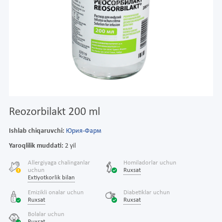
Reozorbilakt 200 ml
Ishlab chiqaruvchi:
Юрия-Фарм
Yaroqlilik muddati:
2 yil
Allergiyaga chalinganlar
Homiladorlar uchun
uchun
Ruxsat
Extiyotkorlik bilan
Emizikli onalar uchun
Diabetiklar uchun
Ruxsat
Ruxsat
Bolalar uchun