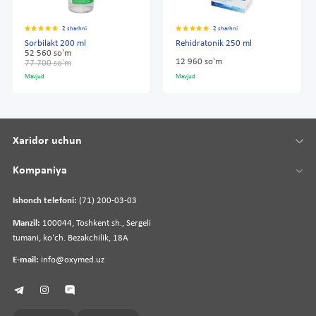
2 sharhni
2 sharhni
Sorbilakt 200 ml
Rehidratonik 250 ml
52 560 so'm
12 960 so'm
77 700 so'm
Mavjud
Mavjud
Xaridor uchun
Kompaniya
Ishonch telefoni:
(71) 200-03-03
Manzil:
100044, Toshkent sh., Sergeli
tumani, koʻch. Bezakchilik, 18A
E-mail:
info@oxymed.uz