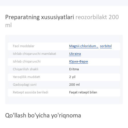
Preparatning xususiyatlari
reozorbilakt 200
ml
Faol moddalar
Magnii chloridum ,
sorbitol
Ishlab chiqaruvchi mamlakat
Ukraina
Ishlab chiqaruvchi
Юрия-Фарм
Chiqarilish shakli
Eritma
Yaroqlilik muddati
2 yil
Qadoqdagi soni
200 ml
Retsept asosida beriladi
Faqat retsept bilan
Qo'llash bo'yicha yo'riqnoma