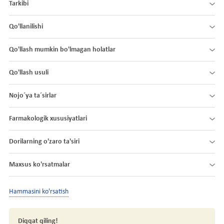
Tarkibi
Qo'llanilishi
Qo'llash mumkin bo'lmagan holatlar
Qo'llash usuli
Nojo´ya ta´sirlar
Farmakologik xususiyatlari
Dorilarning o'zaro ta'siri
Maxsus ko'rsatmalar
Hammasini ko'rsatish
Diqqat qiling!