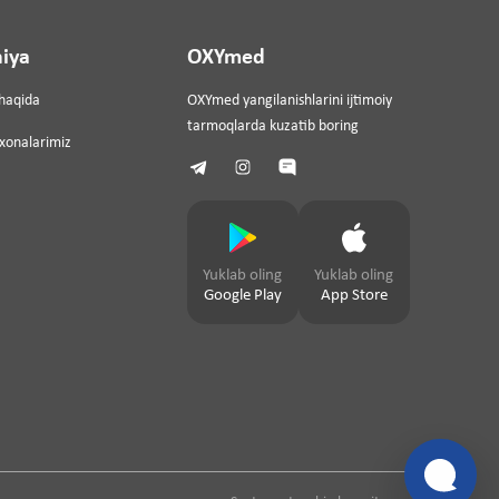
iya
OXYmed
haqida
OXYmed yangilanishlarini ijtimoiy
tarmoqlarda kuzatib boring
ixonalarimiz
Yuklab oling
Yuklab oling
Google Play
App Store