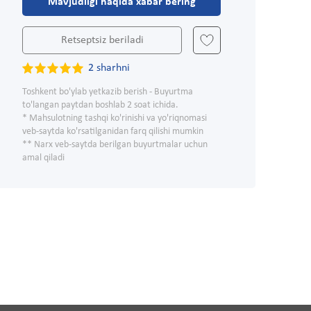
Mavjudligi haqida xabar bering
Retseptsiz beriladi
2 sharhni
Toshkent bo'ylab yetkazib berish - Buyurtma
to'langan paytdan boshlab 2 soat ichida.
* Mahsulotning tashqi ko'rinishi va yo'riqnomasi
veb-saytda ko'rsatilganidan farq qilishi mumkin
** Narx veb-saytda berilgan buyurtmalar uchun
amal qiladi