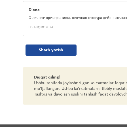
Diana
Отличные презервативы, точечная текстура действительн
05 August 2024
Sharh yozish
Diqqat qiling!
Ushbu sahifada joylashtirilgan ko'rsatmalar faqat
mo'ljallangan. Ushbu ko'rsatmalarni tibbiy maslah
Tashxis va davolash usulini tanlash faqat davolovc