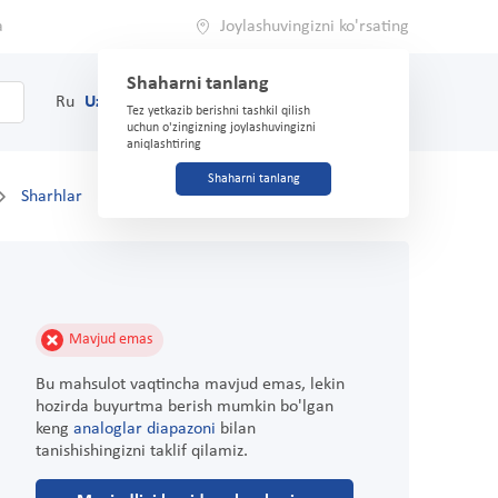
a
Joylashuvingizni ko'rsating
Shaharni tanlang
0
Savat
Ru
Uz
(71) 200-03-03
Tez yetkazib berishni tashkil qilish
uchun o'zingizning joylashuvingizni
aniqlashtiring
Shaharni tanlang
Sharhlar
Mavjud emas
Bu mahsulot vaqtincha mavjud emas, lekin
hozirda buyurtma berish mumkin bo'lgan
keng
analoglar diapazoni
bilan
tanishishingizni taklif qilamiz.