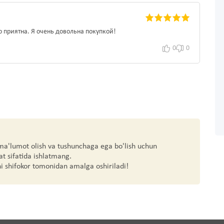
о приятна. Я очень довольна покупкой!
0
0
 ma'lumot olish va tushunchaga ega bo'lish uchun
at sifatida ishlatmang.
hi shifokor tomonidan amalga oshiriladi!