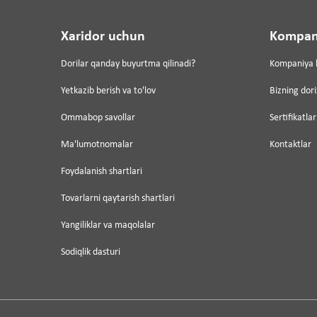
Xaridor uchun
Kompan
Dorilar qanday buyurtma qilinadi?
Kompaniya 
Yetkazib berish va to'lov
Bizning dor
Ommabop savollar
Sertifikatlar
Ma'lumotnomalar
Kontaktlar
Foydalanish shartlari
Tovarlarni qaytarish shartlari
Yangiliklar va maqolalar
Sodiqlik dasturi