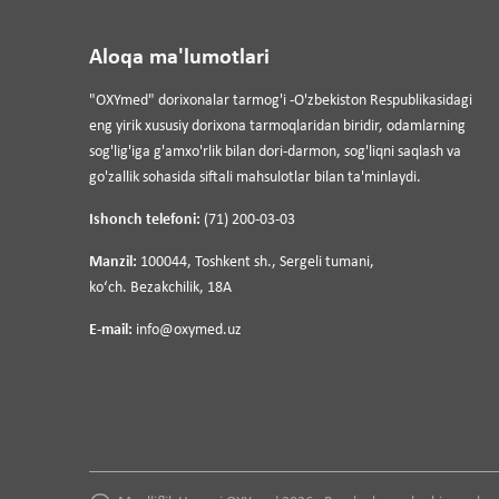
Aloqa ma'lumotlari
"OXYmed" dorixonalar tarmog'i -O'zbekiston Respublikasidagi
eng yirik xususiy dorixona tarmoqlaridan biridir, odamlarning
sog'lig'iga g'amxo'rlik bilan dori-darmon, sog'liqni saqlash va
go'zallik sohasida siftali mahsulotlar bilan ta'minlaydi.
Ishonch telefoni:
(71) 200-03-03
Manzil:
100044, Toshkent sh., Sergeli tumani,
koʻch. Bezakchilik, 18A
E-mail:
info@oxymed.uz