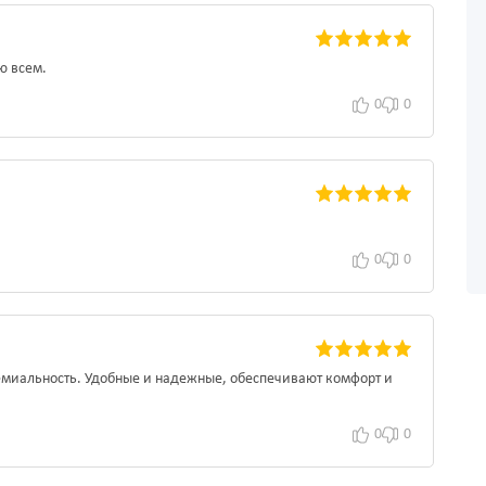
ю всем.
0
0
0
0
ремиальность. Удобные и надежные, обеспечивают комфорт и
0
0