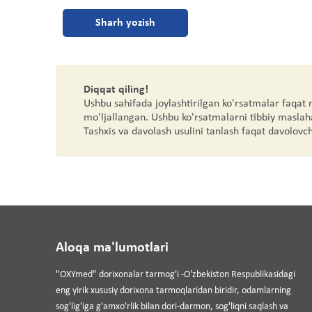
Sharh yozish
Diqqat qiling!
Ushbu sahifada joylashtirilgan ko'rsatmalar faqat
mo'ljallangan. Ushbu ko'rsatmalarni tibbiy maslah
Tashxis va davolash usulini tanlash faqat davolovc
Aloqa ma'lumotlari
"OXYmed" dorixonalar tarmog'i -O'zbekiston Respublikasidagi
eng yirik xususiy dorixona tarmoqlaridan biridir, odamlarning
sog'lig'iga g'amxo'rlik bilan dori-darmon, sog'liqni saqlash va