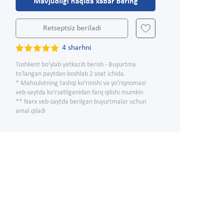
Mavjudligi haqida xabar bering
Retseptsiz beriladi
4 sharhni
Toshkent bo'ylab yetkazib berish - Buyurtma
to'langan paytdan boshlab 2 soat ichida.
* Mahsulotning tashqi ko'rinishi va yo'riqnomasi
veb-saytda ko'rsatilganidan farq qilishi mumkin
** Narx veb-saytda berilgan buyurtmalar uchun
amal qiladi