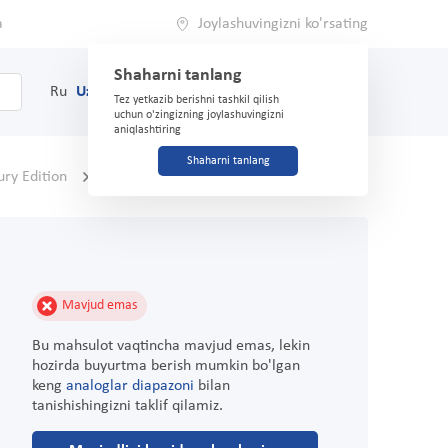
a
Joylashuvingizni ko'rsating
Shaharni tanlang
0
Savat
Ru
Uz
(71) 200-03-03
Tez yetkazib berishni tashkil qilish
uchun o'zingizning joylashuvingizni
aniqlashtiring
Shaharni tanlang
ury Edition
Sharhlar
Mavjud emas
Bu mahsulot vaqtincha mavjud emas, lekin
hozirda buyurtma berish mumkin bo'lgan
keng
analoglar diapazoni
bilan
tanishishingizni taklif qilamiz.