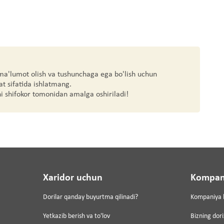
 ma'lumot olish va tushunchaga ega bo'lish uchun
at sifatida ishlatmang.
hi shifokor tomonidan amalga oshiriladi!
Xaridor uchun
Kompan
Dorilar qanday buyurtma qilinadi?
Kompaniya 
Yetkazib berish va to'lov
Bizning dor