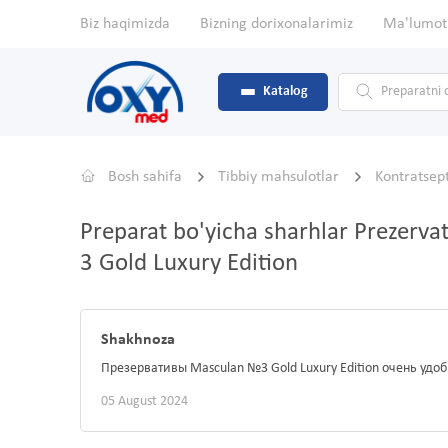
Biz haqimizda
Bizning dorixonalarimiz
Ma'lumot
Katalog
Bosh sahifa
Tibbiy mahsulotlar
Kontratsept
Preparat bo'yicha sharhlar Prezerva
3 Gold Luxury Edition
Shakhnoza
Презервативы Masculan №3 Gold Luxury Edition очень удо
05 August 2024