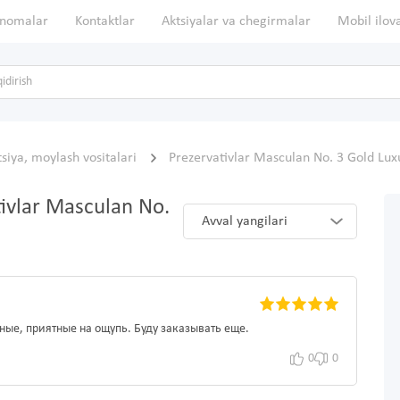
nomalar
Kontaktlar
Aktsiyalar va chegirmalar
Mobil ilov
siya, moylash vositalari
Prezervativlar Masculan No. 3 Gold Lux
tivlar Masculan No.
Avval yangilari
бные, приятные на ощупь. Буду заказывать еще.
0
0