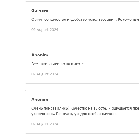
Gulnora
Отличное качество и удобство использования. Рекоменду
05 August 2024
Anonim
Все-таки качество на высоте.
02 August 2024
Anonim
Очень понравились! Качество на высоте, и ощущается п
уверенность. Рекомендую для особых случаев
02 August 2024