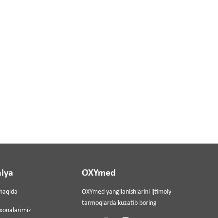
iya
OXYmed
haqida
OXYmed yangilanishlarini ijtimoiy
tarmoqlarda kuzatib boring
ixonalarimiz