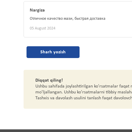
Nargiza
Отличное качество мази, быстрая доставка
05 August 2024
Sharh yozish
Diqqat qiling!
Ushbu sahifada joylashtirilgan ko'rsatmalar faqat
mo'ljallangan. Ushbu ko'rsatmalarni tibbiy maslah
Tashxis va davolash usulini tanlash faqat davolovc