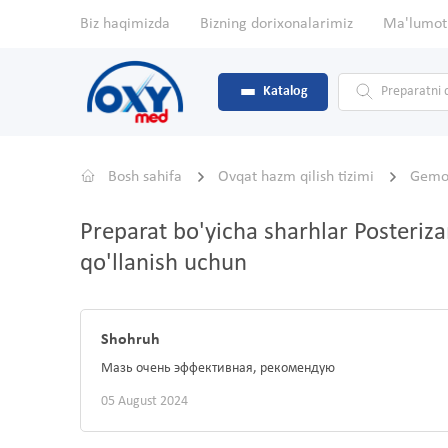
Biz haqimizda
Bizning dorixonalarimiz
Ma'lumot
Katalog
Bosh sahifa
Ovqat hazm qilish tizimi
Gemor
Preparat bo'yicha sharhlar Posteriz
qo'llanish uchun
Shohruh
Мазь очень эффективная, рекомендую
05 August 2024