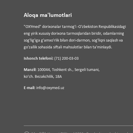
Aloqa ma'lumotlari
"OXYmed" dorixonalar tarmog'i -O'zbekiston Respublikasidagi
eng yirik xususiy dorixona tarmoqlaridan biridir, odamlarning
sog'lig'iga g'amxo'rlik bilan dori-darmon, sog'liqni saqlash va
go'zallik sohasida siftali mahsulotlar bilan ta'minlaydi.
Ishonch telefoni:
(71) 200-03-03
Manzil:
100044, Toshkent sh., Sergeli tumani,
koʻch. Bezakchilik, 18A
E-mail:
info@oxymed.uz