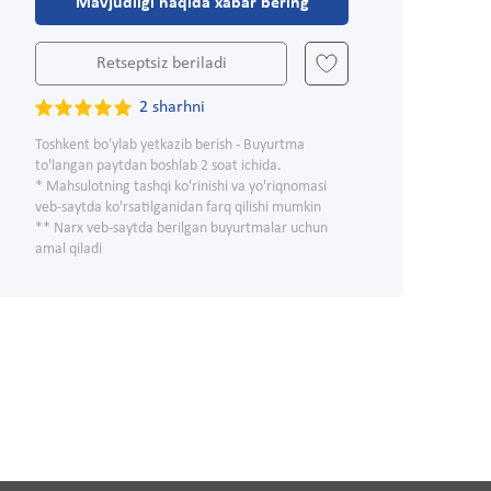
Mavjudligi haqida xabar bering
Retseptsiz beriladi
2 sharhni
Toshkent bo'ylab yetkazib berish - Buyurtma
to'langan paytdan boshlab 2 soat ichida.
* Mahsulotning tashqi ko'rinishi va yo'riqnomasi
veb-saytda ko'rsatilganidan farq qilishi mumkin
** Narx veb-saytda berilgan buyurtmalar uchun
amal qiladi