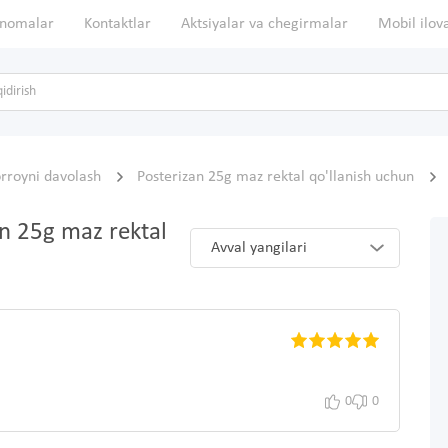
nomalar
Kontaktlar
Aktsiyalar va chegirmalar
Mobil ilov
royni davolash
Posterizan 25g maz rektal qo'llanish uchun
an 25g maz rektal
Avval yangilari
0
0