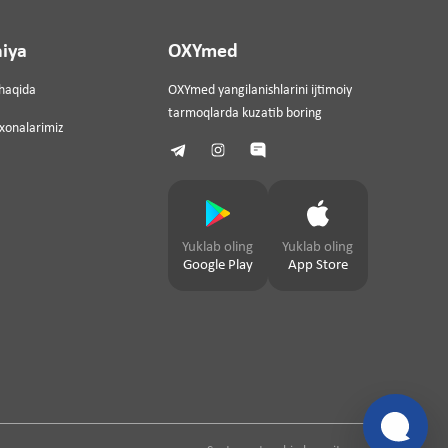
iya
OXYmed
haqida
OXYmed yangilanishlarini ijtimoiy
tarmoqlarda kuzatib boring
ixonalarimiz
Yuklab oling
Yuklab oling
Google Play
App Store