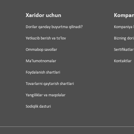
Xaridor uchun
Kompan
Dorilar qanday buyurtma qilinadi?
Kompaniya 
Yetkazib berish va to'lov
Bizning dor
Ommabop savollar
Sertifikatlar
Ma'lumotnomalar
Kontaktlar
Foydalanish shartlari
Tovarlarni qaytarish shartlari
Yangiliklar va maqolalar
Sodiqlik dasturi