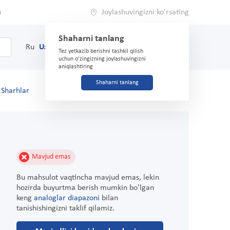
a
Joylashuvingizni ko'rsating
Shaharni tanlang
0
Savat
Ru
Uz
(71) 200-03-03
Tez yetkazib berishni tashkil qilish
uchun o'zingizning joylashuvingizni
aniqlashtiring
Shaharni tanlang
Sharhlar
Mavjud emas
Bu mahsulot vaqtincha mavjud emas, lekin
hozirda buyurtma berish mumkin bo'lgan
keng
analoglar diapazoni
bilan
tanishishingizni taklif qilamiz.