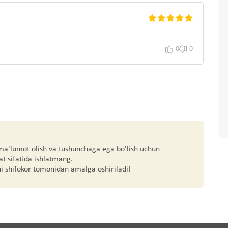
0
0
 ma'lumot olish va tushunchaga ega bo'lish uchun
at sifatida ishlatmang.
hi shifokor tomonidan amalga oshiriladi!