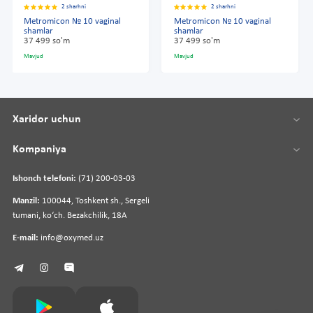
2 sharhni
2 sharhni
Metromicon № 10 vaginal
Metromicon № 10 vaginal
shamlar
shamlar
37 499 so'm
37 499 so'm
Mavjud
Mavjud
Xaridor uchun
Kompaniya
Ishonch telefoni:
(71) 200-03-03
Manzil:
100044, Toshkent sh., Sergeli
tumani, koʻch. Bezakchilik, 18A
E-mail:
info@oxymed.uz