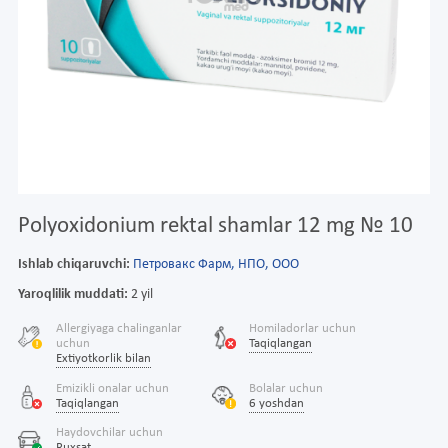
Polyoxidonium rektal shamlar 12 mg № 10
Ishlab chiqaruvchi:
Петровакс Фарм, НПО, ООО
Yaroqlilik muddati:
2 yil
Allergiyaga chalinganlar
Homiladorlar uchun
uchun
Taqiqlangan
Extiyotkorlik bilan
Emizikli onalar uchun
Bolalar uchun
Taqiqlangan
6 yoshdan
Haydovchilar uchun