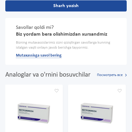
Sharh yozish
Savollar qoldi mi?
Biz yordam bera olishimizdan xursandmiz
Bizning mutaxassislarimiz sizni qiziqtirgan savollarga kunning
istalgan vaqti onlayn javob berishga tayyormiz.
Mutaxassisga savol bering
Analoglar va o'rnini bosuvchilar
Посмотреть все