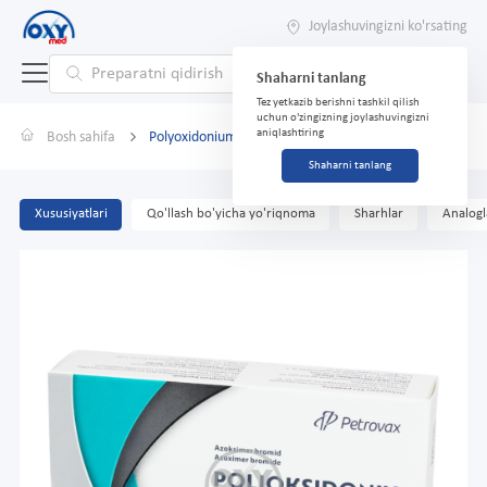
Joylashuvingizni ko'rsating
Shaharni tanlang
Tez yetkazib berishni tashkil qilish
uchun o'zingizning joylashuvingizni
aniqlashtiring
Bosh sahifa
Polyoxidonium rektal shamlar 12 mg № 10
Shaharni tanlang
Xususiyatlari
Qo'llash bo'yicha yo'riqnoma
Sharhlar
Analogl