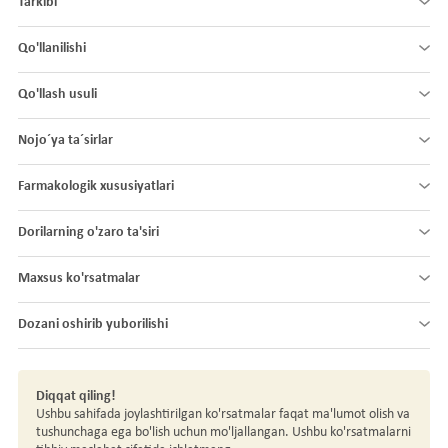
Tarkibi
Qo'llanilishi
Qo'llash usuli
Nojo´ya ta´sirlar
Farmakologik xususiyatlari
Dorilarning o'zaro ta'siri
Maxsus ko'rsatmalar
Dozani oshirib yuborilishi
Diqqat qiling!
Ushbu sahifada joylashtirilgan ko'rsatmalar faqat ma'lumot olish va
tushunchaga ega bo'lish uchun mo'ljallangan. Ushbu ko'rsatmalarni