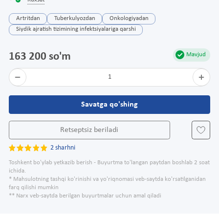
Ruxsat
Artritdan
Tuberkulyozdan
Onkologiyadan
Siydik ajratish tizimining infektsiyalariga qarshi
163 200 so'm
Mavjud
1
Savatga qo'shing
Retseptsiz beriladi
2 sharhni
Toshkent bo'ylab yetkazib berish - Buyurtma to'langan paytdan boshlab 2 soat
ichida.
* Mahsulotning tashqi ko'rinishi va yo'riqnomasi veb-saytda ko'rsatilganidan
farq qilishi mumkin
** Narx veb-saytda berilgan buyurtmalar uchun amal qiladi