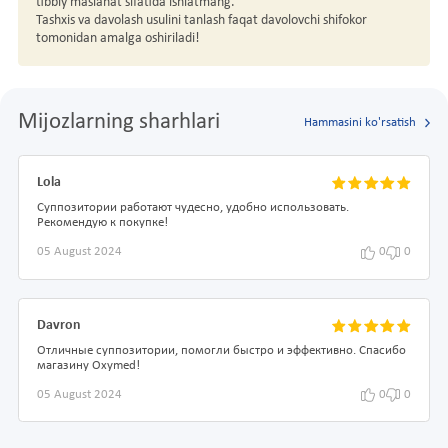
tibbiy maslahat sifatida ishlatmang.
Tashxis va davolash usulini tanlash faqat davolovchi shifokor
tomonidan amalga oshiriladi!
Mijozlarning sharhlari
Hammasini ko'rsatish
Lola
Суппозитории работают чудесно, удобно использовать.
Рекомендую к покупке!
05 August 2024
0
0
Davron
Отличные суппозитории, помогли быстро и эффективно. Спасибо
магазину Oxymed!
05 August 2024
0
0