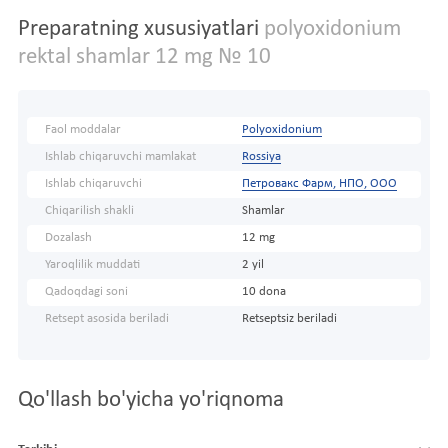
Preparatning xususiyatlari
polyoxidonium
rektal shamlar 12 mg № 10
Faol moddalar
Polyoxidonium
Ishlab chiqaruvchi mamlakat
Rossiya
Ishlab chiqaruvchi
Петровакс Фарм, НПО, ООО
Chiqarilish shakli
Shamlar
Dozalash
12 mg
Yaroqlilik muddati
2 yil
Qadoqdagi soni
10 dona
Retsept asosida beriladi
Retseptsiz beriladi
Qo'llash bo'yicha yo'riqnoma