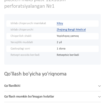
perforatsiyalangan №1
Ishlab chiqaruvchi mamlakat
Xitoy
Ishlab chiqaruvchi
Zhejiang Bangli Medical
Chiqarilish shakli
Yopishqoq yamoq
Yaroqlilik muddati
2 yil
Qadoqdagi soni
1 dona
Retsept asosida beriladi
Retseptsiz beriladi
Qo'llash bo'yicha yo'riqnoma
Qo'llanilishi
Qo'llash mumkin bo'lmagan holatlar