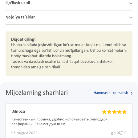
Qo'llash usuli
Nojo´ya ta´sirlar
Diqqat qiling!
Ushbu sahifada joylashtirilgan ko'rsatmalar faqat ma'lumot olish va
tushunchaga ega bo'lish uchun mo'ljallangan. Ushbu ko'rsatmalarni
tibbiy maslahat sifatida ishlatmang.
Tashxis va davolash usulini tanlash faqat davolovchi shifokor
tomonidan amalga oshiriladi!
Mijozlarning sharhlari
Hammasini ko'rsatish
Dilnoza
Качественный продукт, удобно использовать благодаря
перфорации. Рекомендую всем!
06 August 2024
0
0