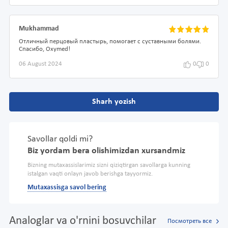
Mukhammad
Отличный перцовый пластырь, помогает с суставными болями.
Спасибо, Oxymed!
06 August 2024
0
0
Sharh yozish
Savollar qoldi mi?
Biz yordam bera olishimizdan xursandmiz
Bizning mutaxassislarimiz sizni qiziqtirgan savollarga kunning
istalgan vaqti onlayn javob berishga tayyormiz.
Mutaxassisga savol bering
Analoglar va o'rnini bosuvchilar
Посмотреть все