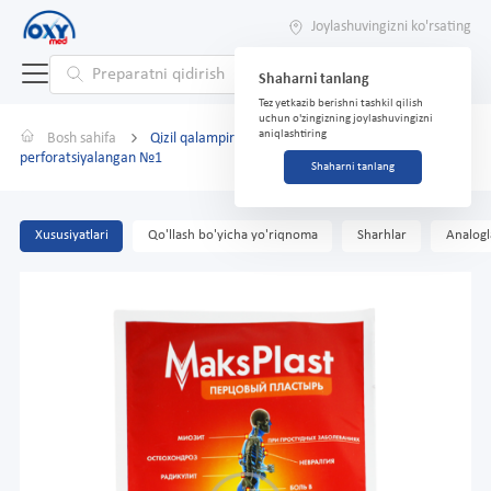
Joylashuvingizni ko'rsating
Shaharni tanlang
Tez yetkazib berishni tashkil qilish
uchun o'zingizning joylashuvingizni
aniqlashtiring
Bosh sahifa
Qizil qalampir plasteri Maks Plast 12x18sm
perforatsiyalangan №1
Shaharni tanlang
Xususiyatlari
Qo'llash bo'yicha yo'riqnoma
Sharhlar
Analogl