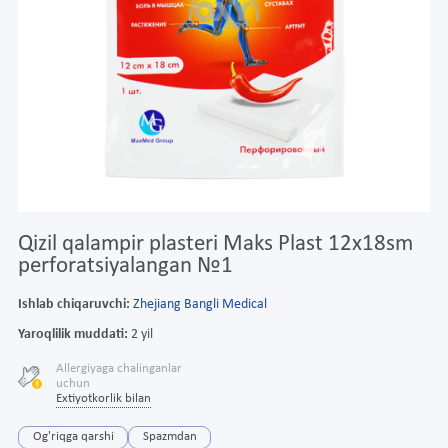
Qizil qalampir plasteri Maks Plast 12x18sm
perforatsiyalangan №1
Ishlab chiqaruvchi:
Zhejiang Bangli Medical
Yaroqlilik muddati:
2 yil
Allergiyaga chalinganlar
uchun
Extiyotkorlik bilan
Og'riqga qarshi
Spazmdan