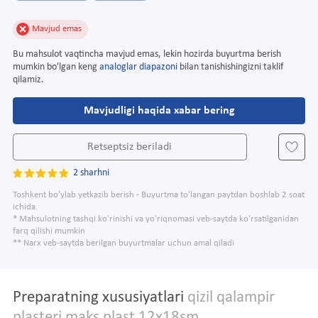
Mavjud emas
Bu mahsulot vaqtincha mavjud emas, lekin hozirda buyurtma berish
mumkin bo'lgan keng
analoglar diapazoni
bilan tanishishingizni taklif
qilamiz.
Mavjudligi haqida xabar bering
Retseptsiz beriladi
2 sharhni
Toshkent bo'ylab yetkazib berish - Buyurtma to'langan paytdan boshlab 2 soat
ichida.
* Mahsulotning tashqi ko'rinishi va yo'riqnomasi veb-saytda ko'rsatilganidan
farq qilishi mumkin
** Narx veb-saytda berilgan buyurtmalar uchun amal qiladi
Preparatning xususiyatlari
qizil qalampir
plasteri maks plast 12x18sm