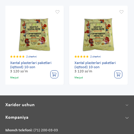
2 sharhni
2 sharhni
Xantal plasterlari paketlari
Xantal plasterlari paketlari
(iqtisod) 10-son
(iqtisod) 10-son
3 120 so'm
3 120 so'm
Mavjud
Mavjud
Xaridor uchun
Kompaniya
Ishonch telefoni:
(71) 200-03-03