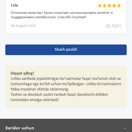
Lola
Отличное качество! Хром помогает контролировать аппетит и
поддерживать метаболизм. Спасибо Oxymed!
06 August 2024
0
0
Sharh yozish
Diqqat qiling!
Ushbu sahifada joylashtirilgan ko'rsatmalar faqat ma'lumot olish va
tushunchaga ega bo'lish uchun mo'ljallangan. Ushbu ko'rsatmalarni
tibbiy maslahat sifatida ishlatmang.
Tashxis va davolash usulini tanlash faqat davolovchi shifokor
tomonidan amalga oshiriladi!
Xaridor uchun