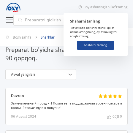
Joylashuvingizni ko'rsating
Shaharni tanlang
Tez yetkazib berishni tashkil qilish
uchun o'zingizning joylashuvingizni
aniqlashtiring
Bosh sahifa
Sharhlar
Shaharni tanlang
Preparat bo'yicha sharhlar Xrom pikolinat №
90 qopqoq.
Avval yangilari
Davron
Замечательный продукт! Помогает в поддержании уровня сахара в
крови. Рекомендую к покупке!
06 August 2024
0
0