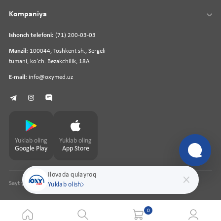
Kompaniya
Ishonch telefoni:
(71) 200-03-03
Manzil:
100044, Toshkent sh., Sergeli
tumani, koʻch. Bezakchilik, 18A
E-mail:
info@oxymed.uz
Yuklab oling
Yuklab oling
Google Play
App Store
Ilovada qulayroq
Sayt yaratuvchi
pharmit.uz
Yuklab olish
0