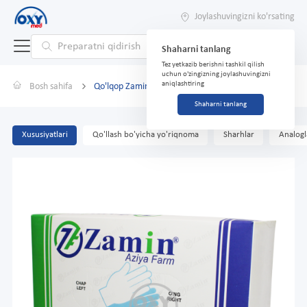
Joylashuvingizni ko'rsating
Shaharni tanlang
Tez yetkazib berishni tashkil qilish
uchun o'zingizning joylashuvingizni
aniqlashtiring
Bosh sahifa
Qo'lqop Zamin lateksli nosteril o'lcham 7,5 №100
Shaharni tanlang
Xususiyatlari
Qo'llash bo'yicha yo'riqnoma
Sharhlar
Analogl