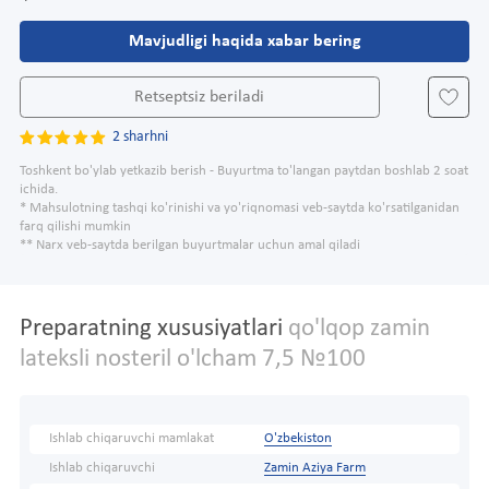
Mavjudligi haqida xabar bering
Retseptsiz beriladi
2 sharhni
Toshkent bo'ylab yetkazib berish - Buyurtma to'langan paytdan boshlab 2 soat
ichida.
* Mahsulotning tashqi ko'rinishi va yo'riqnomasi veb-saytda ko'rsatilganidan
farq qilishi mumkin
** Narx veb-saytda berilgan buyurtmalar uchun amal qiladi
Preparatning xususiyatlari
qo'lqop zamin
lateksli nosteril o'lcham 7,5 №100
Ishlab chiqaruvchi mamlakat
O'zbekiston
Ishlab chiqaruvchi
Zamin Aziya Farm