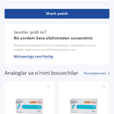
Sharh yozish
Savollar qoldi mi?
Biz yordam bera olishimizdan xursandmiz
Bizning mutaxassislarimiz sizni qiziqtirgan savollarga kunning
istalgan vaqti onlayn javob berishga tayyormiz.
Mutaxassisga savol bering
Analoglar va o'rnini bosuvchilar
Посмотреть все