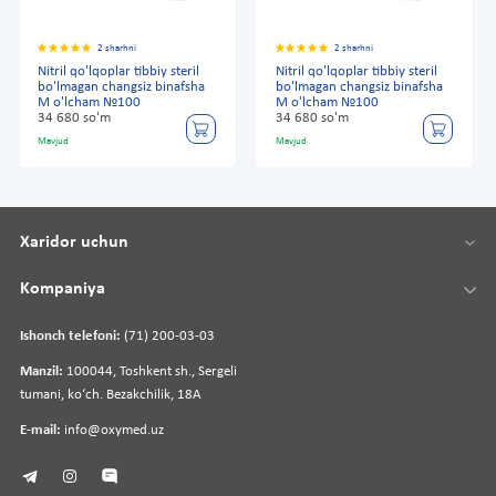
2 sharhni
2 sharhni
Nitril qo'lqoplar tibbiy steril
Nitril qo'lqoplar tibbiy steril
bo'lmagan changsiz binafsha
bo'lmagan changsiz binafsha
M o'lcham №100
M o'lcham №100
34 680 so'm
34 680 so'm
Mavjud
Mavjud
Xaridor uchun
Kompaniya
Ishonch telefoni:
(71) 200-03-03
Manzil:
100044, Toshkent sh., Sergeli
tumani, koʻch. Bezakchilik, 18A
E-mail:
info@oxymed.uz