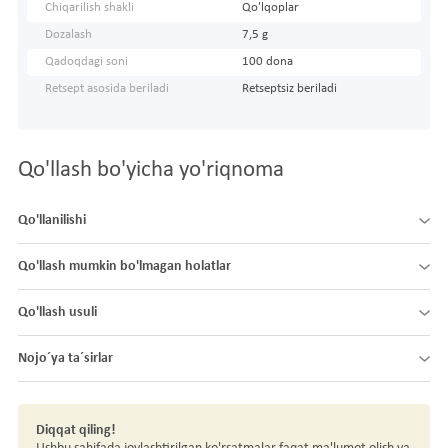
Chiqarilish shakli
Qo'lqoplar
Dozalash
7,5 g
Qadoqdagi soni
100 dona
Retsept asosida beriladi
Retseptsiz beriladi
Qo'llash bo'yicha yo'riqnoma
Qo'llanilishi
Qo'llash mumkin bo'lmagan holatlar
Qo'llash usuli
Nojo´ya ta´sirlar
Diqqat qiling!