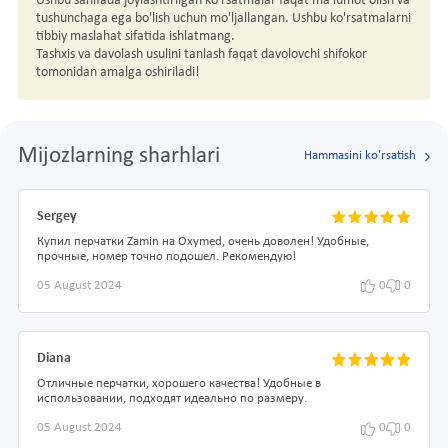
Ushbu sahifada joylashtirilgan ko'rsatmalar faqat ma'lumot olish va
tushunchaga ega bo'lish uchun mo'ljallangan. Ushbu ko'rsatmalarni
tibbiy maslahat sifatida ishlatmang.
Tashxis va davolash usulini tanlash faqat davolovchi shifokor
tomonidan amalga oshiriladi!
Mijozlarning sharhlari
Hammasini ko'rsatish
Sergey
Купил перчатки Zamin на Oxymed, очень доволен! Удобные,
прочные, номер точно подошел. Рекомендую!
05 August 2024
0
0
Diana
Отличные перчатки, хорошего качества! Удобные в
использовании, подходят идеально по размеру.
05 August 2024
0
0