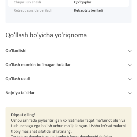
Chiqarilish shakli
Qo'lqoplar
Retsept asosida beriladi
Retseptsiz beriladi
Qo'llash bo'yicha yo'riqnoma
Qo'llanilishi
Qo'llash mumkin bo'lmagan holatlar
Qo'llash usuli
Nojo´ya ta´sirlar
Diqqat qiling!
Ushbu sahifada joylashtirilgan ko'rsatmalar faqat ma'lumot olish va
tushunchaga ega bo'lish uchun mo'ljallangan. Ushbu ko'rsatmalarni
tibbiy maslahat sifatida ishlatmang.