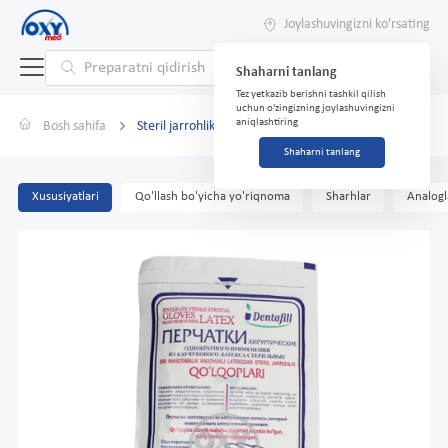
Joylashuvingizni ko'rsating
Shaharni tanlang
Tez yetkazib berishni tashkil qilish
uchun o'zingizning joylashuvingizni
aniqlashtiring
Bosh sahifa
Steril jarrohlik qo'lqoplari (changsiz) 7 o'lcham
Shaharni tanlang
Xususiyatlari
Qo'llash bo'yicha yo'riqnoma
Sharhlar
Analogl