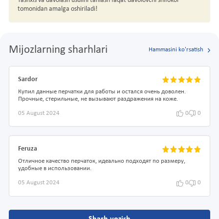
Tashxis va davolash usulini tanlash faqat davolovchi shifokor
tomonidan amalga oshiriladi!
Mijozlarning sharhlari
Hammasini ko'rsatish
Sardor
Купил данные перчатки для работы и остался очень доволен.
Прочные, стерильные, не вызывают раздражения на коже.
05 August 2024
0
0
Feruza
Отличное качество перчаток, идеально подходят по размеру,
удобные в использовании.
05 August 2024
0
0
Sharh yozish