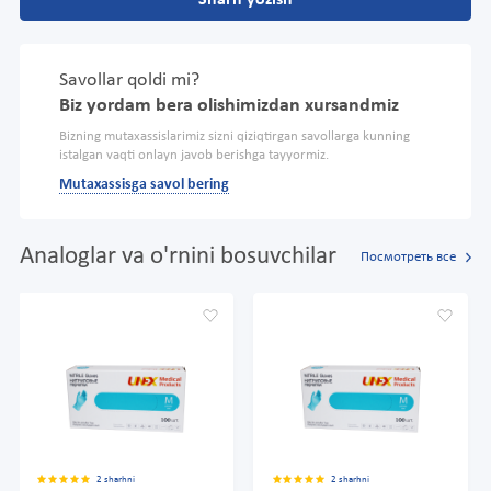
Savollar qoldi mi?
Biz yordam bera olishimizdan xursandmiz
Bizning mutaxassislarimiz sizni qiziqtirgan savollarga kunning
istalgan vaqti onlayn javob berishga tayyormiz.
Mutaxassisga savol bering
Analoglar va o'rnini bosuvchilar
Посмотреть все
2 sharhni
2 sharhni