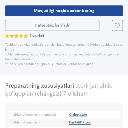
Mavjudligi haqida xabar bering
Retseptsiz beriladi
2 sharhni
Toshkent bo'ylab yetkazib berish - Buyurtma to'langan paytdan boshlab 2 soat
ichida.
* Mahsulotning tashqi ko'rinishi va yo'riqnomasi veb-saytda ko'rsatilganidan
farq qilishi mumkin
** Narx veb-saytda berilgan buyurtmalar uchun amal qiladi
Preparatning xususiyatlari
steril jarrohlik
qo'lqoplari (changsiz) 7 o'lcham
Ishlab chiqaruvchi mamlakat
O'zbekiston
Ishlab chiqaruvchi
Dentafill Plyus