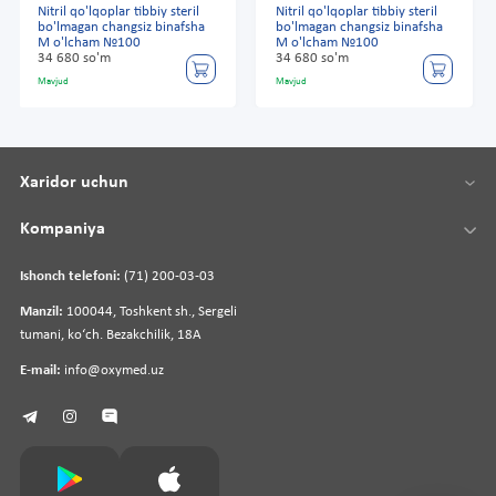
Nitril qo'lqoplar tibbiy steril
Nitril qo'lqoplar tibbiy steril
bo'lmagan changsiz binafsha
bo'lmagan changsiz binafsha
M o'lcham №100
M o'lcham №100
34 680 so'm
34 680 so'm
Mavjud
Mavjud
Xaridor uchun
Kompaniya
Ishonch telefoni:
(71) 200-03-03
Manzil:
100044, Toshkent sh., Sergeli
tumani, koʻch. Bezakchilik, 18A
E-mail:
info@oxymed.uz