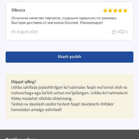
Dilnoza
Отличное качество перчаток, подошли идеально по размеру.
Быстрая доставка от магазина Oxymed. Рекомендую!
05 August 2024
0
0
Sharh yozish
Diqqat qiling!
Ushbu sahifada joylashtirilgan ko'rsatmalar faqat ma'lumot olish va
tushunchaga ega bo'lish uchun mo'ljallangan. Ushbu ko'rsatmalarni
tibbiy maslahat sifatida ishlatmang.
Tashxis va davolash usulini tanlash faqat davolovchi shifokor
tomonidan amalga oshiriladi!