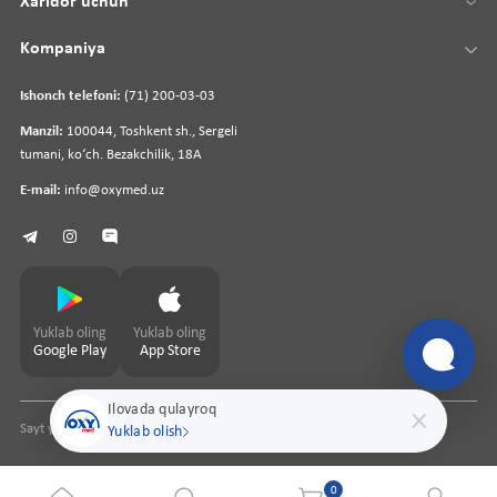
Xaridor uchun
Kompaniya
Ishonch telefoni:
(71) 200-03-03
Manzil:
100044, Toshkent sh., Sergeli
tumani, koʻch. Bezakchilik, 18A
E-mail:
info@oxymed.uz
Yuklab oling
Yuklab oling
Google Play
App Store
Ilovada qulayroq
Sayt yaratuvchi
pharmit.uz
Yuklab olish
0