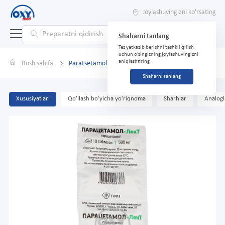
Joylashuvingizni ko'rsating
Shaharni tanlang
Tez yetkazib berishni tashkil qilish
uchun o'zingizning joylashuvingizni
aniqlashtiring
Bosh sahifa
Paratsetamol 0,5 №10
Shaharni tanlang
Xususiyatlari
Qo'llash bo'yicha yo'riqnoma
Sharhlar
Analogl