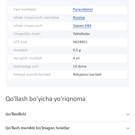
Faol moddalar
Paracetamol
Ishlab chiqaruvchi mamlakat
Rossiya
Ishlab chiqaruvchi
Тюмен.ХФЗ
Chiqarilish shakli
Tabletkalar
ATX kodi
N02BE01
Dozalash
0,5 g
Yaroqlilik muddati
4 yil
Qadoqdagi soni
10 dona
Retsept asosida beriladi
Retseptsiz beriladi
Qo'llash bo'yicha yo'riqnoma
Qo'llanilishi
Qo'llash mumkin bo'lmagan holatlar