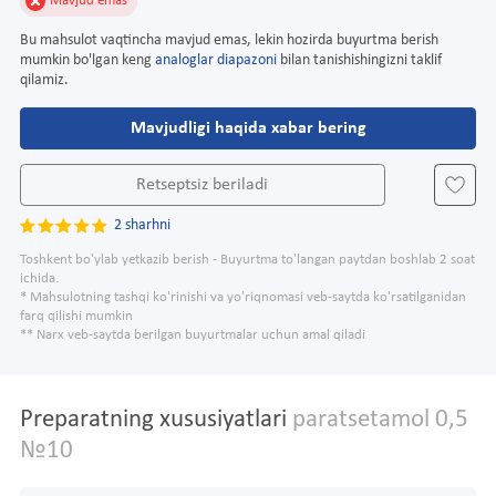
Mavjud emas
Bu mahsulot vaqtincha mavjud emas, lekin hozirda buyurtma berish
mumkin bo'lgan keng
analoglar diapazoni
bilan tanishishingizni taklif
qilamiz.
Mavjudligi haqida xabar bering
Retseptsiz beriladi
2 sharhni
Toshkent bo'ylab yetkazib berish - Buyurtma to'langan paytdan boshlab 2 soat
ichida.
* Mahsulotning tashqi ko'rinishi va yo'riqnomasi veb-saytda ko'rsatilganidan
farq qilishi mumkin
** Narx veb-saytda berilgan buyurtmalar uchun amal qiladi
Preparatning xususiyatlari
paratsetamol 0,5
№10