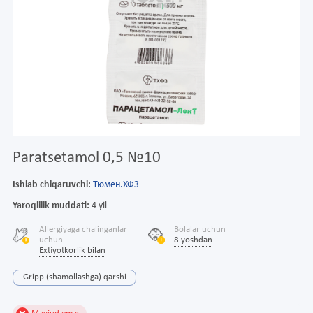
Paratsetamol 0,5 №10
Ishlab chiqaruvchi:
Тюмен.ХФЗ
Yaroqlilik muddati:
4 yil
Allergiyaga chalinganlar
Bolalar uchun
uchun
8 yoshdan
Extiyotkorlik bilan
Gripp (shamollashga) qarshi