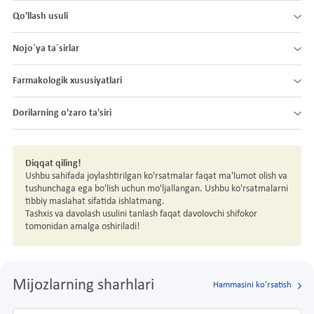
Qo'llash usuli
Nojo´ya ta´sirlar
Farmakologik xususiyatlari
Dorilarning o'zaro ta'siri
Diqqat qiling!
Ushbu sahifada joylashtirilgan ko'rsatmalar faqat ma'lumot olish va
tushunchaga ega bo'lish uchun mo'ljallangan. Ushbu ko'rsatmalarni
tibbiy maslahat sifatida ishlatmang.
Tashxis va davolash usulini tanlash faqat davolovchi shifokor
tomonidan amalga oshiriladi!
Mijozlarning sharhlari
Hammasini ko'rsatish