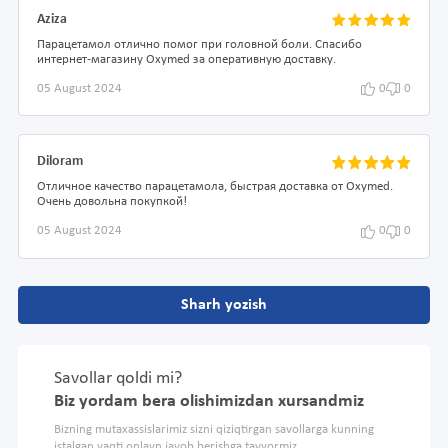
Aziza
Парацетамол отлично помог при головной боли. Спасибо
интернет-магазину Oxymed за оперативную доставку.
05 August 2024
0
0
Diloram
Отличное качество парацетамола, быстрая доставка от Oxymed.
Очень довольна покупкой!
05 August 2024
0
0
Sharh yozish
Savollar qoldi mi?
Biz yordam bera olishimizdan xursandmiz
Bizning mutaxassislarimiz sizni qiziqtirgan savollarga kunning
istalgan vaqti onlayn javob berishga tayyormiz.