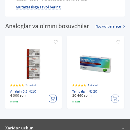
Mutaxassisga savol bering
Analoglar va o'rnini bosuvchilar
Посмотреть все
2 sharhni
2 sharhni
Analgin 0,5 №10
Tempalgin № 20
4 300 so'm
20 460 so'm
Mavjud
Mavjud
Xaridor uchun