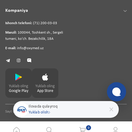
Kompaniya
Ishonch telefoni:
(71) 200-03-03
Manzil:
100044, Toshkent sh., Sergeli
tumani, koʻch. Bezakchilik, 18A
E-mail:
info@oxymed.uz
Yuklab oling
Yuklab oling
Google Play
App Store
Ilovada qulayroq
Sayt yaratuvchi
pharmit.uz
Yuklab olish
0