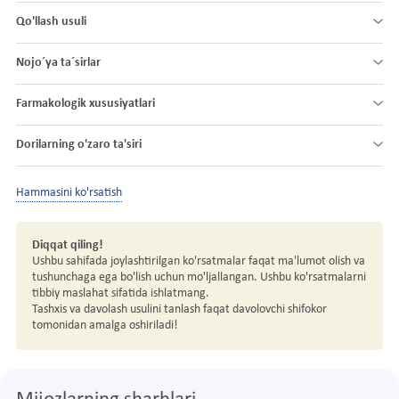
Qo'llash usuli
Nojo´ya ta´sirlar
Farmakologik xususiyatlari
Dorilarning o'zaro ta'siri
Hammasini ko'rsatish
Diqqat qiling!
Ushbu sahifada joylashtirilgan ko'rsatmalar faqat ma'lumot olish va
tushunchaga ega bo'lish uchun mo'ljallangan. Ushbu ko'rsatmalarni
tibbiy maslahat sifatida ishlatmang.
Tashxis va davolash usulini tanlash faqat davolovchi shifokor
tomonidan amalga oshiriladi!