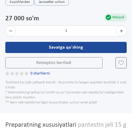
Kuyishlardan
Jaroxatlar uchun
27 000 so'm
Mavjud
1
Savatga qo'shing
Retseptsiz beriladi
0 sharhlarni
Toshkent bo'ylab yetkazib berish - Buyurtma to'langan paytdan boshlab 2 soat
ichida.
* Mahsulotning tashqi ko'rinishi va yo'riqnomasi veb-saytda ko'rsatilganidan
farq qilishi mumkin
** Narx veb-saytda berilgan buyurtmalar uchun amal qiladi
Preparatning xususiyatlari
pantestin jeli 15 g