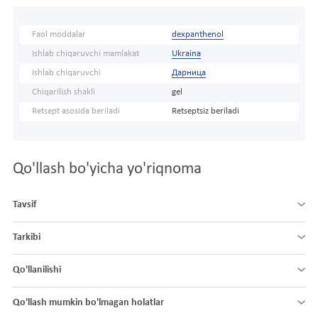
Faol moddalar
dexpanthenol
Ishlab chiqaruvchi mamlakat
Ukraina
Ishlab chiqaruvchi
Дарница
Chiqarilish shakli
gel
Retsept asosida beriladi
Retseptsiz beriladi
Qo'llash bo'yicha yo'riqnoma
Tavsif
Tarkibi
Qo'llanilishi
Qo'llash mumkin bo'lmagan holatlar