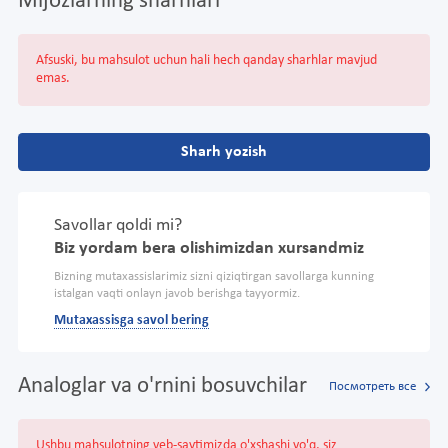
Mijozlarning sharhlari
Afsuski, bu mahsulot uchun hali hech qanday sharhlar mavjud
emas.
Sharh yozish
Savollar qoldi mi?
Biz yordam bera olishimizdan xursandmiz
Bizning mutaxassislarimiz sizni qiziqtirgan savollarga kunning
istalgan vaqti onlayn javob berishga tayyormiz.
Mutaxassisga savol bering
Analoglar va o'rnini bosuvchilar
Посмотреть все
Ushbu mahsulotning veb-saytimizda o'xshashi yo'q, siz