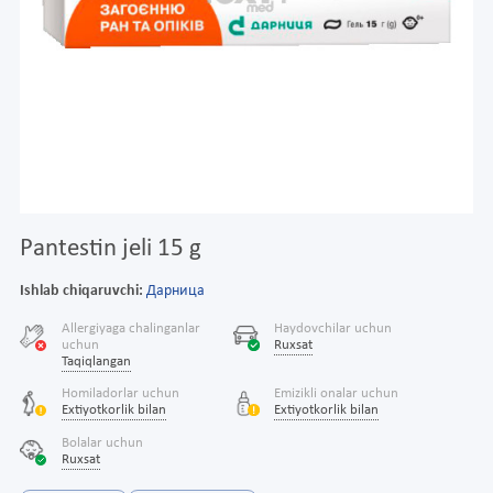
Pantestin jeli 15 g
Ishlab chiqaruvchi:
Дарница
Allergiyaga chalinganlar
Haydovchilar uchun
uchun
Ruxsat
Taqiqlangan
Homiladorlar uchun
Emizikli onalar uchun
Extiyotkorlik bilan
Extiyotkorlik bilan
Bolalar uchun
Ruxsat