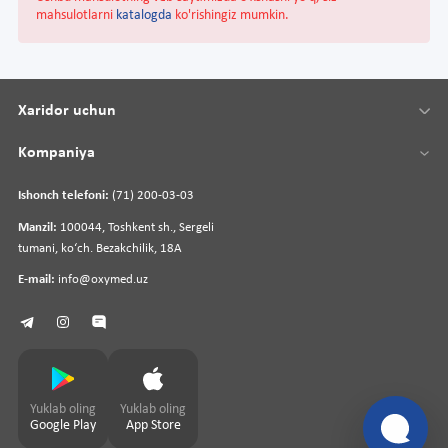
mahsulotlarni
katalogda
ko'rishingiz mumkin.
Xaridor uchun
Kompaniya
Ishonch telefoni:
(71) 200-03-03
Manzil:
100044, Toshkent sh., Sergeli
tumani, koʻch. Bezakchilik, 18A
E-mail:
info@oxymed.uz
Yuklab oling
Yuklab oling
Google Play
App Store