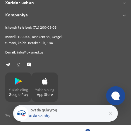
Xaridor uchun
Kompaniya
Ishonch telefoni:
(71) 200-03-03
Manzil:
100044, Toshkent sh., Sergeli
tumani, koʻch. Bezakchilik, 18A
E-mail:
info@oxymed.uz
Yuklab oling
Yuklab oling
Google Play
App Store
Ilovada qulayroq
Sayt yaratuvchi
pharmit.uz
Yuklab olish