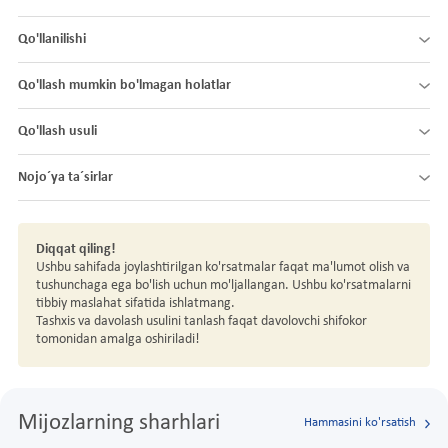
Qo'llanilishi
Qo'llash mumkin bo'lmagan holatlar
Qo'llash usuli
Nojo´ya ta´sirlar
Diqqat qiling!
Ushbu sahifada joylashtirilgan ko'rsatmalar faqat ma'lumot olish va
tushunchaga ega bo'lish uchun mo'ljallangan. Ushbu ko'rsatmalarni
tibbiy maslahat sifatida ishlatmang.
Tashxis va davolash usulini tanlash faqat davolovchi shifokor
tomonidan amalga oshiriladi!
Mijozlarning sharhlari
Hammasini ko'rsatish