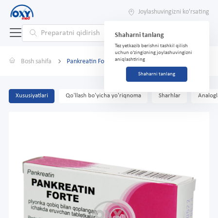
Joylashuvingizni ko'rsating
Shaharni tanlang
Tez yetkazib berishni tashkil qilish
uchun o'zingizning joylashuvingizni
aniqlashtiring
Bosh sahifa
Pankreatin Forte No 20 tabletkalari
Shaharni tanlang
Xususiyatlari
Qo'llash bo'yicha yo'riqnoma
Sharhlar
Analogl