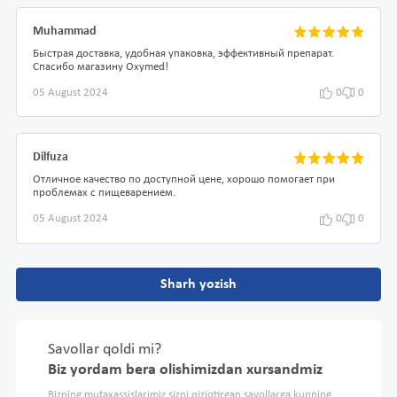
Muhammad
Быстрая доставка, удобная упаковка, эффективный препарат.
Спасибо магазину Oxymed!
05 August 2024
0
0
Dilfuza
Отличное качество по доступной цене, хорошо помогает при
проблемах с пищеварением.
05 August 2024
0
0
Sharh yozish
Savollar qoldi mi?
Biz yordam bera olishimizdan xursandmiz
Bizning mutaxassislarimiz sizni qiziqtirgan savollarga kunning