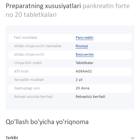
Preparatning xususiyatlari
pankreatin forte
no 20 tabletkalari
Faol moddalar
Pancreatin
Ishlab chiqaruvchi mamlakat
Rossiya
Ishlab chiqaruvchi
Биосинтез
Chiqarilish shakli
Tabletkalar
ATX kodi
A09AA02
Yaroqlilik muddati
2 yil
Qadoqdagi soni
20 dona
Retsept asosida beriladi
Retseptsiz beriladi
Qo'llash bo'yicha yo'riqnoma
Tarkibi