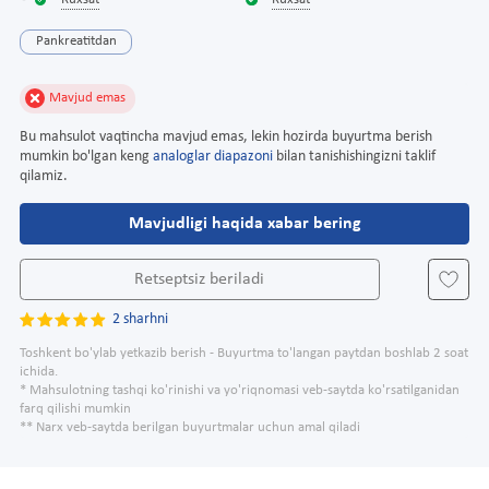
Ruxsat
Ruxsat
Pankreatitdan
Mavjud emas
Bu mahsulot vaqtincha mavjud emas, lekin hozirda buyurtma berish
mumkin bo'lgan keng
analoglar diapazoni
bilan tanishishingizni taklif
qilamiz.
Mavjudligi haqida xabar bering
Retseptsiz beriladi
2 sharhni
Toshkent bo'ylab yetkazib berish - Buyurtma to'langan paytdan boshlab 2 soat
ichida.
* Mahsulotning tashqi ko'rinishi va yo'riqnomasi veb-saytda ko'rsatilganidan
farq qilishi mumkin
** Narx veb-saytda berilgan buyurtmalar uchun amal qiladi