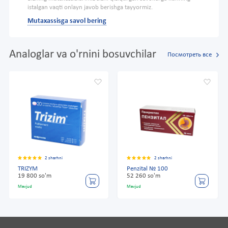
istalgan vaqti onlayn javob berishga tayyormiz.
Mutaxassisga savol bering
Analoglar va o'rnini bosuvchilar
Посмотреть все
2 sharhni
2 sharhni
TRIZYM
Penzital № 100
19 800 so'm
52 260 so'm
Mavjud
Mavjud