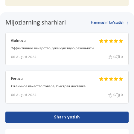
Mijozlarning sharhlari
Hammasini ko'rsatish
Gulnoza
Эффективное лекарство, уже чувствую результаты.
06 August 2024
0
0
Feruza
Отличное качество товара, быстрая доставка.
06 August 2024
0
0
Sharh yozish