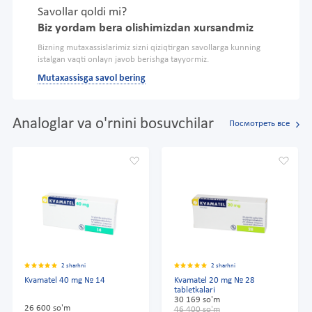
Savollar qoldi mi?
Biz yordam bera olishimizdan xursandmiz
Bizning mutaxassislarimiz sizni qiziqtirgan savollarga kunning
istalgan vaqti onlayn javob berishga tayyormiz.
Mutaxassisga savol bering
Analoglar va o'rnini bosuvchilar
Посмотреть все
2 sharhni
2 sharhni
Kvamatel 40 mg № 14
Kvamatel 20 mg № 28
tabletkalari
30 169 so'm
26 600 so'm
46 400 so'm