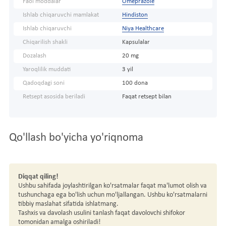
Faol moddalar
Omeprazole
Ishlab chiqaruvchi mamlakat
Hindiston
Ishlab chiqaruvchi
Niya Healthcare
Chiqarilish shakli
Kapsulalar
Dozalash
20 mg
Yaroqlilik muddati
3 yil
Qadoqdagi soni
100 dona
Retsept asosida beriladi
Faqat retsept bilan
Qo'llash bo'yicha yo'riqnoma
Diqqat qiling!
Ushbu sahifada joylashtirilgan ko'rsatmalar faqat ma'lumot olish va
tushunchaga ega bo'lish uchun mo'ljallangan. Ushbu ko'rsatmalarni
tibbiy maslahat sifatida ishlatmang.
Tashxis va davolash usulini tanlash faqat davolovchi shifokor
tomonidan amalga oshiriladi!