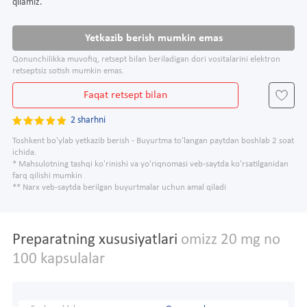
qilamiz.
Yetkazib berish mumkin emas
Qonunchilikka muvofiq, retsept bilan beriladigan dori vositalarini elektron
retseptsiz sotish mumkin emas.
Faqat retsept bilan
2 sharhni
Toshkent bo'ylab yetkazib berish - Buyurtma to'langan paytdan boshlab 2 soat
ichida.
* Mahsulotning tashqi ko'rinishi va yo'riqnomasi veb-saytda ko'rsatilganidan
farq qilishi mumkin
** Narx veb-saytda berilgan buyurtmalar uchun amal qiladi
Preparatning xususiyatlari
omizz 20 mg no
100 kapsulalar