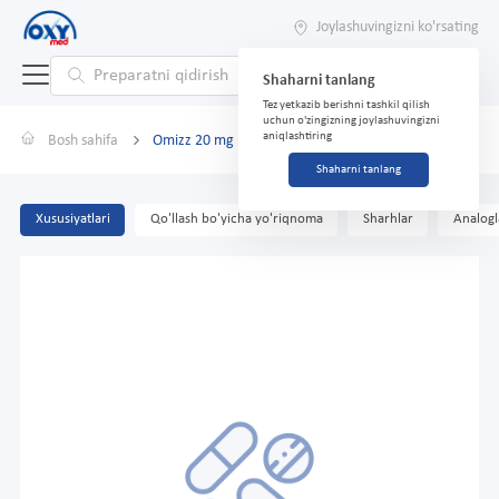
Joylashuvingizni ko'rsating
Shaharni tanlang
Tez yetkazib berishni tashkil qilish
uchun o'zingizning joylashuvingizni
aniqlashtiring
Bosh sahifa
Omizz 20 mg No 100 kapsulalar
Shaharni tanlang
Xususiyatlari
Qo'llash bo'yicha yo'riqnoma
Sharhlar
Analogl