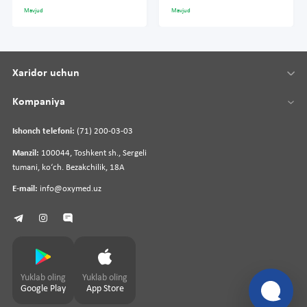
Mavjud
Mavjud
Xaridor uchun
Kompaniya
Ishonch telefoni:
(71) 200-03-03
Manzil:
100044, Toshkent sh., Sergeli
tumani, koʻch. Bezakchilik, 18A
E-mail:
info@oxymed.uz
Yuklab oling
Yuklab oling
Google Play
App Store