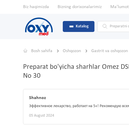
Biz haqimizda
Bizning dorixonalarimiz
Ma'lumot
Katalog
Bosh sahifa
Oshqozon
Gastrit va oshqozon
Preparat bo'yicha sharhlar Omez D
No 30
Shahnoz
Эффективное лекарство, работает на 5+! Рекомендую всем,
05 August 2024