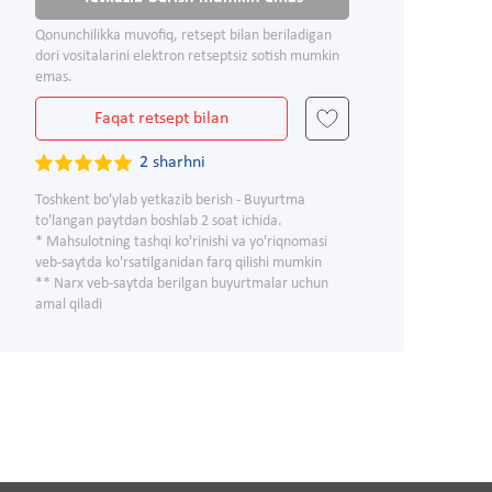
Qonunchilikka muvofiq, retsept bilan beriladigan
dori vositalarini elektron retseptsiz sotish mumkin
emas.
Faqat retsept bilan
2 sharhni
Toshkent bo'ylab yetkazib berish - Buyurtma
to'langan paytdan boshlab 2 soat ichida.
* Mahsulotning tashqi ko'rinishi va yo'riqnomasi
veb-saytda ko'rsatilganidan farq qilishi mumkin
** Narx veb-saytda berilgan buyurtmalar uchun
amal qiladi