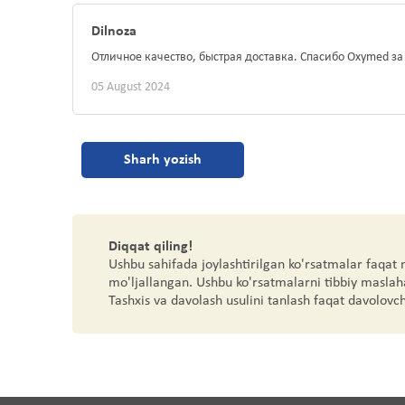
Dilnoza
Отличное качество, быстрая доставка. Спасибо Oxymed за
05 August 2024
Sharh yozish
Diqqat qiling!
Ushbu sahifada joylashtirilgan ko'rsatmalar faqat
mo'ljallangan. Ushbu ko'rsatmalarni tibbiy maslah
Tashxis va davolash usulini tanlash faqat davolovc