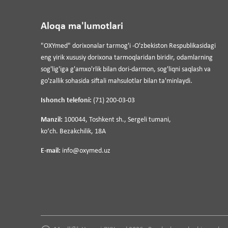
Aloqa ma'lumotlari
"OXYmed" dorixonalar tarmog'i -O'zbekiston Respublikasidagi
eng yirik xususiy dorixona tarmoqlaridan biridir, odamlarning
sog'lig'iga g'amxo'rlik bilan dori-darmon, sog'liqni saqlash va
go'zallik sohasida siftali mahsulotlar bilan ta'minlaydi.
Ishonch telefoni:
(71) 200-03-03
Manzil:
100044, Toshkent sh., Sergeli tumani,
koʻch. Bezakchilik, 18A
E-mail:
info@oxymed.uz