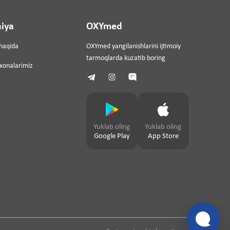
iya
OXYmed
haqida
OXYmed yangilanishlarini ijtimoiy
tarmoqlarda kuzatib boring
ixonalarimiz
Yuklab oling
Yuklab oling
Google Play
App Store