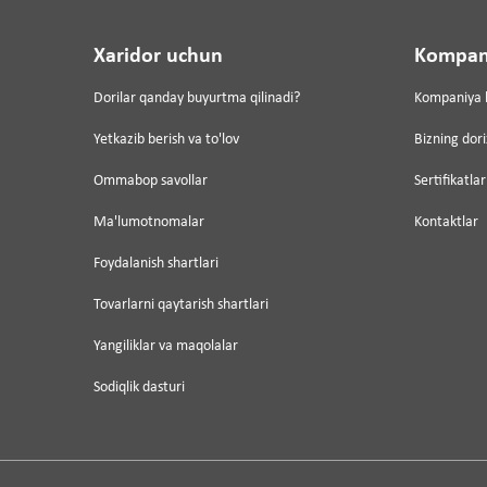
Xaridor uchun
Kompan
Dorilar qanday buyurtma qilinadi?
Kompaniya 
Yetkazib berish va to'lov
Bizning dor
Ommabop savollar
Sertifikatlar
Ma'lumotnomalar
Kontaktlar
Foydalanish shartlari
Tovarlarni qaytarish shartlari
Yangiliklar va maqolalar
Sodiqlik dasturi