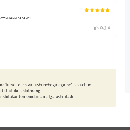
 отличный сервис!
0
0
 ma'lumot olish va tushunchaga ega bo'lish uchun
at sifatida ishlatmang.
hi shifokor tomonidan amalga oshiriladi!