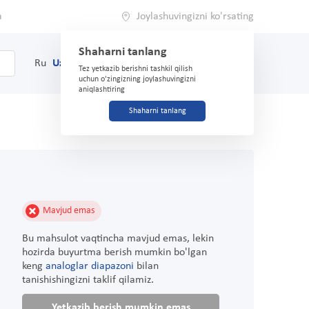
a
Joylashuvingizni ko'rsating
Shaharni tanlang
0
Savat
Ru
Uz
(71) 200-03-03
Tez yetkazib berishni tashkil qilish
uchun o'zingizning joylashuvingizni
aniqlashtiring
Shaharni tanlang
Mavjud emas
Bu mahsulot vaqtincha mavjud emas, lekin
hozirda buyurtma berish mumkin bo'lgan
keng
analoglar diapazoni
bilan
tanishishingizni taklif qilamiz.
Yetkazib berish mumkin emas