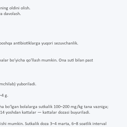
ing oldini olish.
va davolash.
 boshqa antibiotiklarga yuqori sezuvchanlik.
alar bo‘yicha qo‘llash mumkin. Ona suti bilan past
omchilab) yuboriladi.
2–4 g.
cha bo‘lgan bolalarga sutkalik 100–200 mg/kg tana vazniga;
4 yoshdan kattalar — kattalar dozasi buyuriladi.
lishi mumkin. Sutkalik doza 3–4 marta, 6–8 soatlik interval