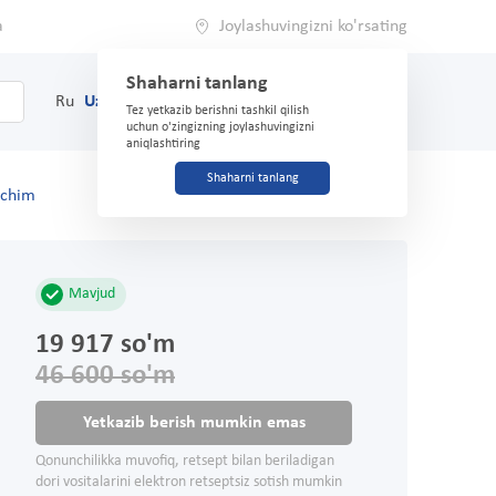
a
Joylashuvingizni ko'rsating
Shaharni tanlang
0
Savat
Ru
Uz
(71) 200-03-03
Tez yetkazib berishni tashkil qilish
uchun o'zingizning joylashuvingizni
aniqlashtiring
Shaharni tanlang
echim
Mavjud
19 917 so'm
46 600 so'm
Yetkazib berish mumkin emas
Qonunchilikka muvofiq, retsept bilan beriladigan
dori vositalarini elektron retseptsiz sotish mumkin