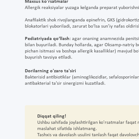
Maxsus ko'rsatmalar
Allergik reaksiyalar yuzaga kelganda preparat yuborishni t
Anafilaktik shok rivojlanganda epinefrin, GKS (gidrokortiz
blokatorlari yuboriladi, zarurat bo‘lsa sun’iy nafas oldiri
Pediatriyada qo‘llash
: agar onaning anamnezida penitsil
bilan buyuriladi. Bunday hollarda, agar Oksamp-natriy bu
pichan isitmasi va boshqa allergik kasalliklar) mavjud bo‘
buyurish tavsiya etiladi.
Dorilarning o'zaro ta'siri
Bakterisid antibiotiklar (aminoglikozidlar, sefalosporinla
antibakterial ta’sir sinergizmi kuzatiladi.
Diqqat qiling!
Ushbu sahifada joylashtirilgan ko'rsatmalar faqat
maslahat sifatida ishlatmang.
Tashxis va davolash usulini tanlash faqat davolovc