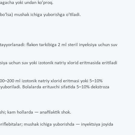
ftagacha yoki undan ko‘proq.
bo‘lsa) mushak ichiga yuborishga o‘tiladi.
yyorlanadi: flakon tarkibiga 2 ml steril inyeksiya uchun suv
ya uchun suv yoki izotonik natriy xlorid eritmasida eritiladi
00–200 ml izotonik natriy xlorid eritmasi yoki 5–10%
 yuboriladi. Bolalarda erituvchi sifatida 5–10% dekstroza
ishi; kam hollarda — anafilaktik shok.
eriflebitalar; mushak ichiga yuborishda — inyektsiya joyida