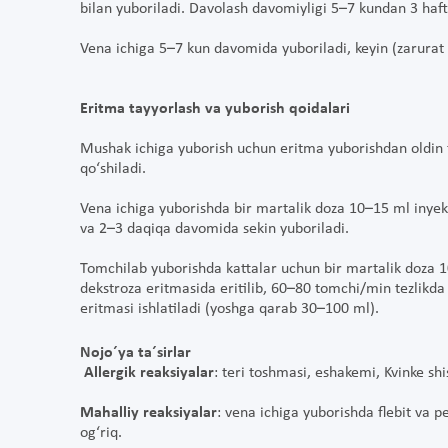
bilan yuboriladi. Davolash davomiyligi 5–7 kundan 3 ha
Vena ichiga 5–7 kun davomida yuboriladi, keyin (zarurat 
Eritma tayyorlash va yuborish qoidalari
Mushak ichiga yuborish uchun eritma yuborishdan oldin ta
qo‘shiladi.
Vena ichiga yuborishda bir martalik doza 10–15 ml inyeksi
va 2–3 daqiqa davomida sekin yuboriladi.
Tomchilab yuborishda kattalar uchun bir martalik doza 1
dekstroza eritmasida eritilib, 60–80 tomchi/min tezlikda
eritmasi ishlatiladi (yoshga qarab 30–100 ml).
Nojo´ya ta´sirlar
Allergik reaksiyalar
: teri toshmasi, eshakemi, Kvinke sh
Mahalliy reaksiyalar
: vena ichiga yuborishda flebit va p
og‘riq.