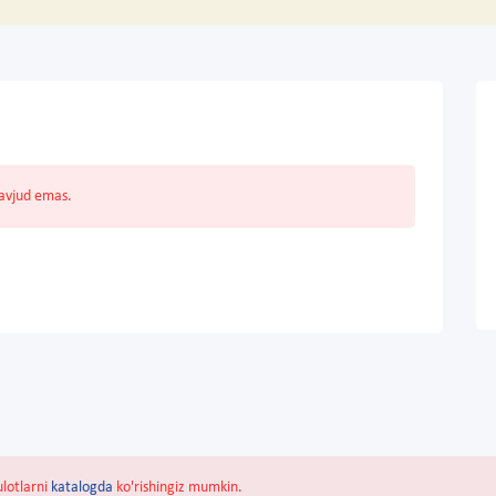
mavjud emas.
ulotlarni
katalogda
ko'rishingiz mumkin.