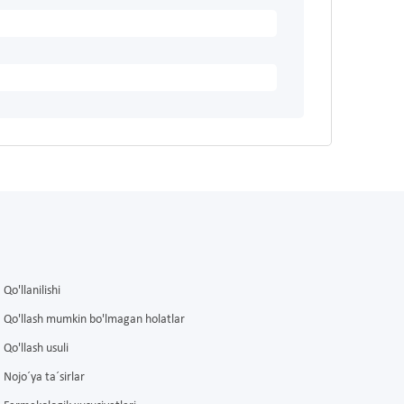
Qo'llanilishi
Qo'llash mumkin bo'lmagan holatlar
Qo'llash usuli
Nojo´ya ta´sirlar