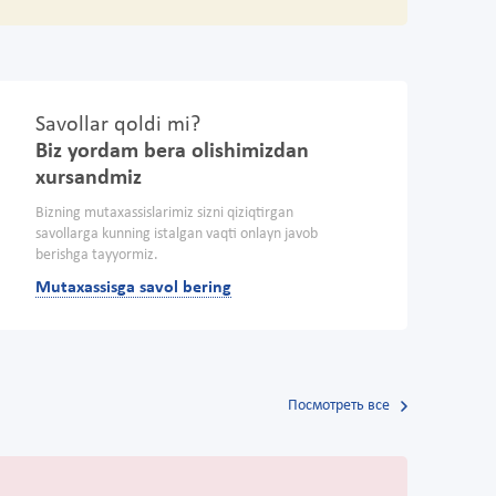
Savollar qoldi mi?
Biz yordam bera olishimizdan
xursandmiz
Bizning mutaxassislarimiz sizni qiziqtirgan
savollarga kunning istalgan vaqti onlayn javob
berishga tayyormiz.
Mutaxassisga savol bering
Посмотреть все