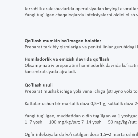
Jarrohlik aralashuvlarida operatsiyadan keyingi asoratlarn
Yangi tug‘ilgan chaqaloqlarda infeksiyalarni oldini olish 
Qo'llash mumkin bo'lmagan holatlar
Preparat tarkibiy qismlariga va penitsillinlar guruhidagi
Homiladorlik va emizish davrida qo‘llash
Oksamp-natriy preparatini homiladorlik davrida ko‘rsatm
konsentratsiyada ajraladi.
Qo'llash usuli
Preparat mushak ichiga yoki vena ichiga (struyno yoki t
Kattalar uchun bir martalik doza 0,5–1 g, sutkalik doza 
Yangi tug‘ilgan, muddatidan oldin tug‘ilgan va 1 yoshga
1–7 yosh — 100 mg/kg/sut; 7–14 yosh — 50 mg/kg/sut; 1
Og‘ir infeksiyalarda ko‘rsatilgan doza 1,5–2 marta oshiri