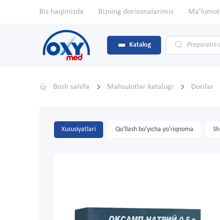
Biz haqimizda
Bizning dorixonalarimiz
Ma'lumot
Katalog
Bosh sahifa
Mahsulotlar katalogi
Dorilar
Xususiyatlari
Qo'llash bo'yicha yo'riqnoma
Sh