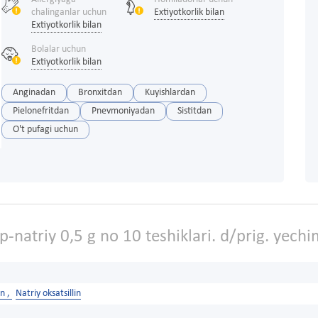
chalinganlar uchun
Extiyotkorlik bilan
Extiyotkorlik bilan
Bolalar uchun
Extiyotkorlik bilan
Anginadan
Bronxitdan
Kuyishlardan
Pielonefritdan
Pnevmoniyadan
Sistitdan
O't pufagi uchun
natriy 0,5 g no 10 teshiklari. d/prig. yechi
in ,
Natriy oksatsillin