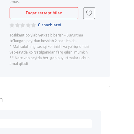
emas.
Faqat retsept bilan
0 sharhlarni
Toshkent bo'ylab yetkazib berish - Buyurtma
to'langan paytdan boshlab 2 soat ichida.
* Mahsulotning tashqi ko'rinishi va yo'riqnomasi
veb-saytda ko'rsatilganidan farq qilishi mumkin
** Narx veb-saytda berilgan buyurtmalar uchun
amal qiladi
m