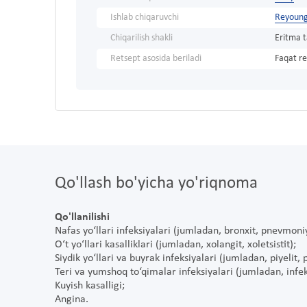
Ishlab chiqaruvchi
Reyoung
Chiqarilish shakli
Eritma 
Retsept asosida beriladi
Faqat re
Qo'llash bo'yicha yo'riqnoma
Qo'llanilishi
Nafas yo‘llari infeksiyalari (jumladan, bronxit, pnevmoniy
O‘t yo‘llari kasalliklari (jumladan, xolangit, xoletsistit);
Siydik yo‘llari va buyrak infeksiyalari (jumladan, piyelit, pi
Teri va yumshoq to‘qimalar infeksiyalari (jumladan, infe
Kuyish kasalligi;
Angina.