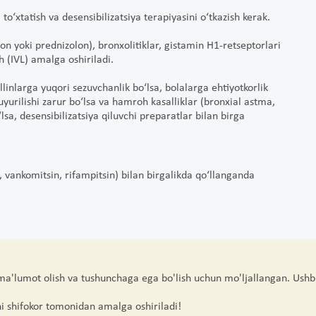
o‘xtatish va desensibilizatsiya terapiyasini o‘tkazish kerak.
on yoki prednizolon), bronxolitiklar, gistamin H1-retseptorlari
sh (IVL) amalga oshiriladi.
linlarga yuqori sezuvchanlik bo‘lsa, bolalarga ehtiyotkorlik
yurilishi zarur bo‘lsa va hamroh kasalliklar (bronxial astma,
lsa, desensibilizatsiya qiluvchi preparatlar bilan birga
r, vankomitsin, rifampitsin) bilan birgalikda qo‘llanganda
 ma'lumot olish va tushunchaga ega bo'lish uchun mo'ljallangan. Ushb
hi shifokor tomonidan amalga oshiriladi!