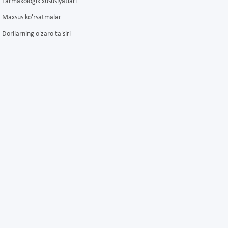
Farmakologik xususiyatlari
Maxsus ko'rsatmalar
Dorilarning o'zaro ta'siri