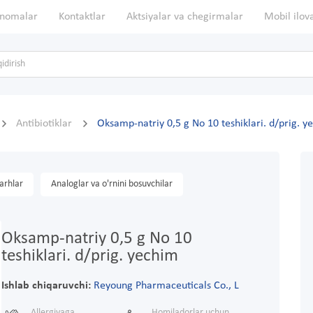
nomalar
Kontaktlar
Aktsiyalar va chegirmalar
Mobil ilov
Antibiotiklar
Oksamp-natriy 0,5 g No 10 teshiklari. d/prig. y
arhlar
Analoglar va o'rnini bosuvchilar
Oksamp-natriy 0,5 g No 10
teshiklari. d/prig. yechim
Ishlab chiqaruvchi:
Reyoung Pharmaceuticals Co., L
Allergiyaga
Homiladorlar uchun