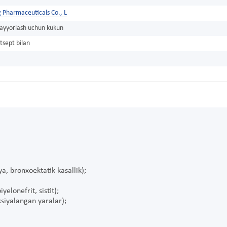
 Pharmaceuticals Co., L
tayyorlash uchun kukun
tsept bilan
a, bronxoektatik kasallik);
yelonefrit, sistit);
ksiyalangan yaralar);