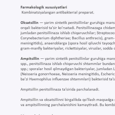
Farmakologik xususiyatlari
Kombinatsiyalangan antibakterial preparat.
Oksatsillin
— yarim sintetik penitsillinlar guruhiga mansub
orqali bakterisid ta’sir ko‘rsatadi. Penitsillinazaga chi
jumladan penitsillinaza ishlab chiqaruvchilar; Streptoc
Corynebacterium diphtheriae; Bacillus anthracis), gram-
meningitidis), anaeroblarga (spora hosil qiluvchi tayoqcha
gram-manfiy bakteriyalar, rickettsiyalar, viruslar, sodd
Ampitsillin
— yarim sintetik penitsillinlar guruhiga man
spp., penitsillinaza ishlab chiqaruvchi shtammlar bunda
spp.; sporalar hosil qilmaydigan bakteriyalar, jumladan
(Neisseria gonorrhoeae, Neisseria meningitidis, Escherichi
ba’zi Haemophilus influenzae shtammlari) bakterisid ta’s
Ampitsillin penitsillinaza ta’sirida parchalanadi.
Ampitsillin va oksatsillinni birgalikda qo‘llash maqsadga m
va ampitsillinning parchalanishini kamaytiradi. Bu kombin