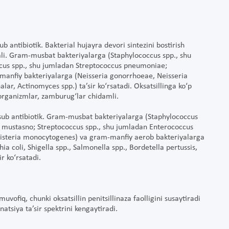
 antibiotik. Bakterial hujayra devori sintezini bostirish
damli. Gram-musbat bakteriyalarga (Staphylococcus spp., shu
occus spp., shu jumladan Streptococcus pneumoniae;
manfiy bakteriyalarga (Neisseria gonorrhoeae, Neisseria
lar, Actinomyces spp.) ta’sir ko‘rsatadi. Oksatsillinga ko‘p
a organizmlar, zamburug‘lar chidamli.
sub antibiotik. Gram-musbat bakteriyalarga (Staphylococcus
n mustasno; Streptococcus spp., shu jumladan Enterococcus
 Listeria monocytogenes) va gram-manfiy aerob bakteriyalarga
a coli, Shigella spp., Salmonella spp., Bordetella pertussis,
ir ko‘rsatadi.
uvofiq, chunki oksatsillin penitsillinaza faolligini susaytiradi
atsiya ta’sir spektrini kengaytiradi.