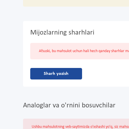
Mijozlarning sharhlari
Afsuski, bu mahsulot uchun hali hech qanday sharhlar 
Sharh yozish
Analoglar va o'rnini bosuvchilar
Ushbu mahsulotning veb-saytimizda o'xshashi yo'q, siz mahs