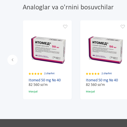
Analoglar va o'rnini bosuvchilar
2 sharhni
2 sharhni
40
Itomed 50 mg № 40
Itomed 50 mg № 40
82 560 so'm
82 560 so'm
Mavjud
Mavjud