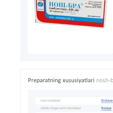
Preparatning xususiyatlari
nosh-b
Faol moddalar
Drotave
Ishlab chiqaruvchi mamlakat
Rossiya