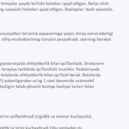
ritmiyalar paydo bo‘lishi holatlari qayd etilgan. Nafas olish
g susayishi holatlari qayd etilgan. Boshqalar: bosh aylanishi,
xususiyatlari bo‘yicha papaveringa yaqin, biroq samaradorligi
 silliq mushaklarining tonusini pasaytiradi, ularning harakat
gipotenziyada ehtiyotkorlik bilan qo‘llaniladi. Drotaverin
 terapiya tarkibida qo‘llanilishi mumkin. Pediatriyada
) bolalarda ehtiyotkorlik bilan qo‘llash kerak. Bolalarda
/i) yuborilgandan so‘ng 1 soat davomida avtomobil
zligini talab qiluvchi boshqa faoliyat turlari bilan
rini zaiflashtiradi (rigidlik va tremor kuchayishi).
itik ta'sirini kuchaytiradi (shu jumladan m-