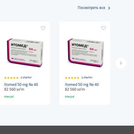
Посмотреть все
2 sharhni
2 sharhni
Itomed 50 mg № 40
Itomed 50 mg № 40
Itom
82 560 so'm
82 560 so'm
82 5
Mavjud
Mavjud
Mavju