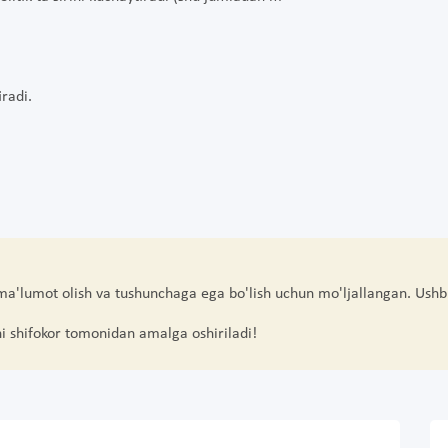
iradi.
 ma'lumot olish va tushunchaga ega bo'lish uchun mo'ljallangan. Ushb
hi shifokor tomonidan amalga oshiriladi!