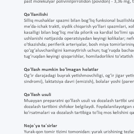
past molekulyar polivinilpirrolidon (povidon) - 3,36 mg, 
Qo'llanilishi
Silliq mushaklar spazmi bilan bog‘liq funksional buzilishl
me’da-ichak trakti, siydik chiqarish yo‘llari spazmlari, xol
kasalligi bilan bog‘liq; me’da pilorik va kardial bo‘limi sp
ushlanishi natijasida operatsiyadan keyingi kolikalar; nefro
o‘tkazishda; periferik arteriyalar, bosh miya tomirlari
qo‘zg‘aluvchanligini kamaytirish uchun; tug‘ruqda bacha
tug‘ruqdan keyingi qisqarishlar, homiladorlikni to‘xtatish 
Qo'llash mumkin bo'lmagan holatlar
Og‘ir darajadagi buyrak yetishmovchiligi, og‘ir jigar yeti
sindromi), laktatsiya davri (emizish), bolalar yoshi (pare
Qo'llash usuli
Muayyan preparatni qo‘llash usuli va dozalash tartibi uni
dozalash tartibini shifokor belgilaydi. Foydalanilayotga
ko‘rsatmalari va dozalash tartibiga to‘liq mos kelishini qat
Nojo´ya ta´sirlar
Yurak-qon tomir tizimi tomonidan: yurak urishining tezlash