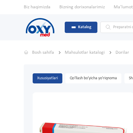
Biz haqimizda
Bizning dorixonalarimiz
Ma'lumot
Katalog
Bosh sahifa
Mahsulotlar katalogi
Dorilar
Xususiyatlari
Qo'llash bo'yicha yo'riqnoma
Sh