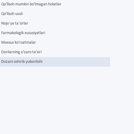
Qo'llash mumkin bo'lmagan holatlar
Qo'llash usuli
Nojo´ya ta´sirlar
Farmakologik xususiyatlari
Maxsus ko'rsatmalar
Dorilarning o'zaro ta'siri
Dozani oshirib yuborilishi