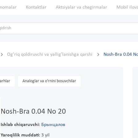
nomalar
Kontaktlar
Aktsiyalar va chegirmalar
Mobil ilov
Og'riq qoldiruvchi va yallig'lanishga qarshi
Nosh-Bra 0.04 N
arhlar
Analoglar va o'rnini bosuvchilar
Nosh-Bra 0.04 No 20
Ishlab chiqaruvchi:
Брынцалов
Yaroqlilik muddati:
3 yil