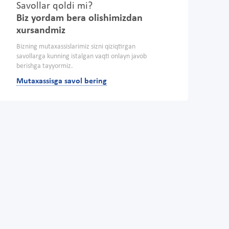
Savollar qoldi mi?
Biz yordam bera olishimizdan
xursandmiz
Bizning mutaxassislarimiz sizni qiziqtirgan
savollarga kunning istalgan vaqti onlayn javob
berishga tayyormiz.
Mutaxassisga savol bering