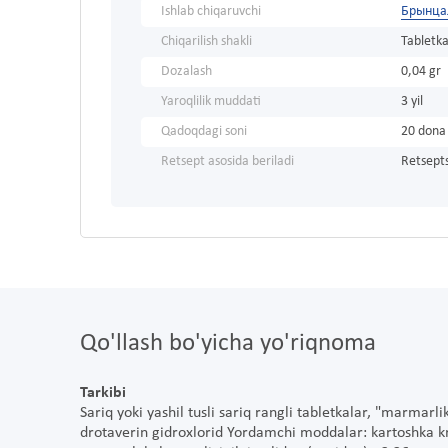
Ishlab chiqaruvchi
Брынца
Chiqarilish shakli
Tabletka
Dozalash
0,04 gr
Yaroqlilik muddati
3 yil
Qadoqdagi soni
20 dona
Retsept asosida beriladi
Retsepts
Qo'llash bo'yicha yo'riqnoma
Tarkibi
Sariq yoki yashil tusli sariq rangli tabletkalar, "marmarlik"
drotaverin gidroxlorid Yordamchi moddalar: kartoshka kr