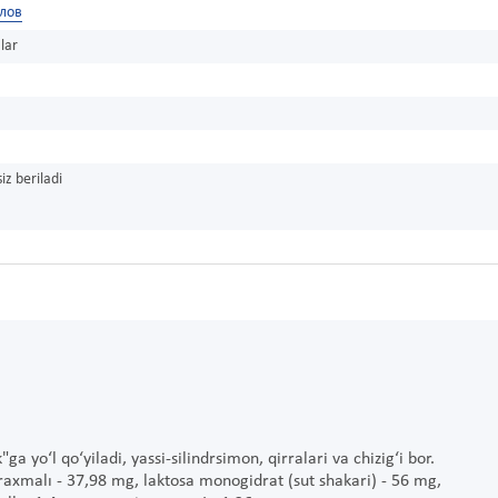
лов
lar
iz beriladi
ga yo‘l qo‘yiladi, yassi-silindrsimon, qirralari va chizig‘i bor.
axmalı - 37,98 mg, laktosa monogidrat (sut shakari) - 56 mg,