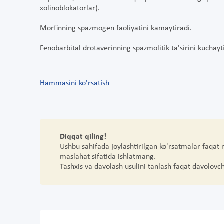
xolinoblokatorlar).
Morfinning spazmogen faoliyatini kamaytiradi.
Fenobarbital drotaverinning spazmolitik ta'sirini kuchayt
Hammasini ko'rsatish
Diqqat qiling!
Ushbu sahifada joylashtirilgan ko'rsatmalar faqat
maslahat sifatida ishlatmang.
Tashxis va davolash usulini tanlash faqat davolovc