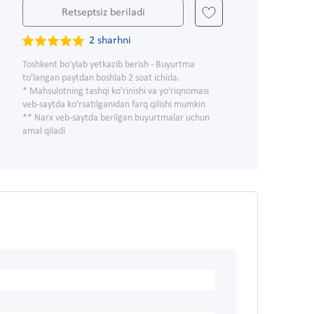
Retseptsiz beriladi
2 sharhni
Toshkent bo'ylab yetkazib berish - Buyurtma
to'langan paytdan boshlab 2 soat ichida.
* Mahsulotning tashqi ko'rinishi va yo'riqnomasi
veb-saytda ko'rsatilganidan farq qilishi mumkin
** Narx veb-saytda berilgan buyurtmalar uchun
amal qiladi