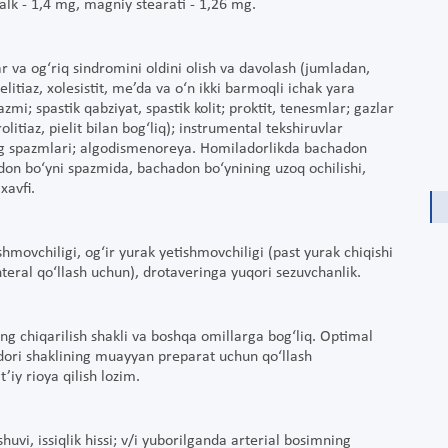
talk - 1,4 mg, magniy stearati - 1,26 mg.
ar va og‘riq sindromini oldini olish va davolash (jumladan,
elitiaz, xolesistit, me’da va o‘n ikki barmoqli ichak yara
azmi; spastik qabziyat, spastik kolit; proktit, tenesmlar; gazlar
litiaz, pielit bilan bog‘liq); instrumental tekshiruvlar
ning spazmlari; algodismenoreya. Homiladorlikda bachadon
don bo‘yni spazmida, bachadon bo‘ynining uzoq ochilishi,
xavfi.
shmovchiligi, og‘ir yurak yetishmovchiligi (past yurak chiqishi
nteral qo‘llash uchun), drotaveringa yuqori sezuvchanlik.
ng chiqarilish shakli va boshqa omillarga bog‘liq. Optimal
n dori shaklining muayyan preparat uchun qo‘llash
’iy rioya qilish lozim.
uvi, issiqlik hissi; v/i yuborilganda arterial bosimning