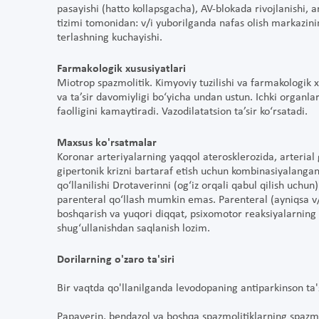
pasayishi (hatto kollapsgacha), AV-blokada rivojlanishi, a
tizimi tomonidan: v/i yuborilganda nafas olish markazinin
terlashning kuchayishi.
Farmakologik xususiyatlari
Miotrop spazmolitik. Kimyoviy tuzilishi va farmakologik 
va ta’sir davomiyligi bo‘yicha undan ustun. Ichki organlar
faolligini kamaytiradi. Vazodilatatsion ta’sir ko‘rsatadi.
Maxsus ko'rsatmalar
Koronar arteriyalarning yaqqol aterosklerozida, arterial 
gipertonik krizni bartaraf etish uchun kombinasiyalangan
qo‘llanilishi Drotaverinni (og‘iz orqali qabul qilish uchun
parenteral qo‘llash mumkin emas. Parenteral (ayniqsa v
boshqarish va yuqori diqqat, psixomotor reaksiyalarning te
shug‘ullanishdan saqlanish lozim.
Dorilarning o'zaro ta'siri
Bir vaqtda qo'llanilganda levodopaning antiparkinson ta'si
Papaverin, bendazol va boshqa spazmolitiklarning spazmol