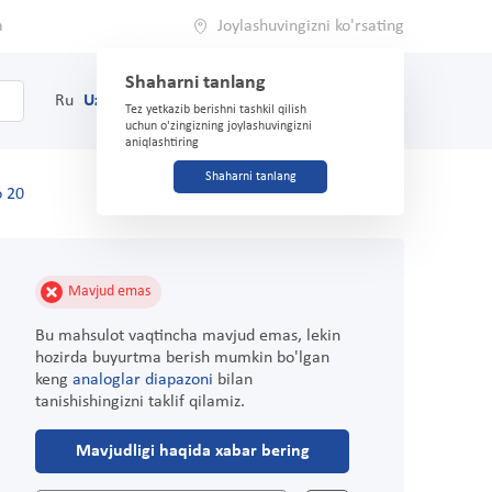
a
Joylashuvingizni ko'rsating
Shaharni tanlang
0
Savat
Ru
Uz
(71) 200-03-03
Tez yetkazib berishni tashkil qilish
uchun o'zingizning joylashuvingizni
aniqlashtiring
Shaharni tanlang
o 20
Mavjud emas
Bu mahsulot vaqtincha mavjud emas, lekin
hozirda buyurtma berish mumkin bo'lgan
keng
analoglar diapazoni
bilan
tanishishingizni taklif qilamiz.
Mavjudligi haqida xabar bering