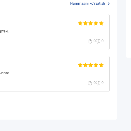
Hammasini ko'rsatish
ртен.
0
0
ысоте.
0
0