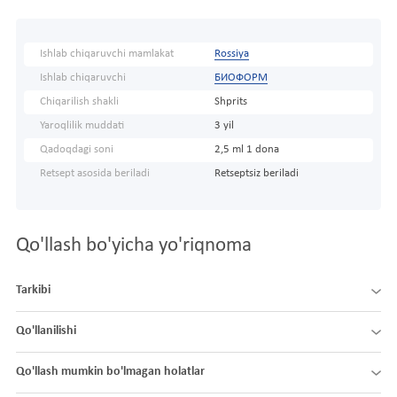
Ishlab chiqaruvchi mamlakat
Rossiya
Ishlab chiqaruvchi
БИОФОРМ
Chiqarilish shakli
Shprits
Yaroqlilik muddati
3 yil
Qadoqdagi soni
2,5 ml 1 dona
Retsept asosida beriladi
Retseptsiz beriladi
Qo'llash bo'yicha yo'riqnoma
Tarkibi
Qo'llanilishi
Qo'llash mumkin bo'lmagan holatlar