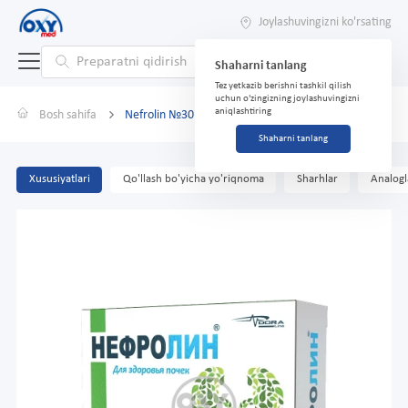
Joylashuvingizni ko'rsating
Shaharni tanlang
Tez yetkazib berishni tashkil qilish
uchun o'zingizning joylashuvingizni
aniqlashtiring
Bosh sahifa
Nefrolin №30 kapsulalar
Shaharni tanlang
Xususiyatlari
Qo'llash bo'yicha yo'riqnoma
Sharhlar
Analogl