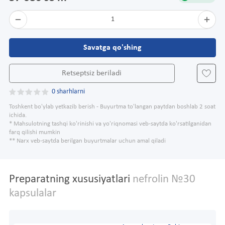
1
Savatga qo'shing
Retseptsiz beriladi
0 sharhlarni
Toshkent bo'ylab yetkazib berish - Buyurtma to'langan paytdan boshlab 2 soat
ichida.
* Mahsulotning tashqi ko'rinishi va yo'riqnomasi veb-saytda ko'rsatilganidan
farq qilishi mumkin
** Narx veb-saytda berilgan buyurtmalar uchun amal qiladi
Preparatning xususiyatlari
nefrolin №30
kapsulalar