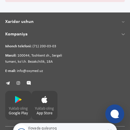
Xaridor uchun
Kompaniya
Ishonch telefoni:
(71) 200-03-03
Manzil:
100044, Toshkent sh., Sergeli
tumani, koʻch. Bezakchilik, 18A
E-mail:
info@oxymed.uz
Yuklab oling
Yuklab oling
Google Play
App Store
Ilovada qulayroq