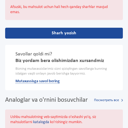
Afsuski, bu mahsulot uchun hali hech qanday sharhlar mavjud
emas.
Sharh yozish
Savollar qoldi mi?
Biz yordam bera olishimizdan xursandmiz
Bizning mutaxassislarimiz sizni qiziqtirgan savollarga kunning
istalgan vaqti onlayn javob berishga tayyormiz.
Mutaxassisga savol bering
Analoglar va o'rnini bosuvchilar
Посмотреть все
Ushbu mahsulotning veb-saytimizda o'xshashi yo'q, siz
mahsulotlarni
katalogda
ko'rishingiz mumkin.