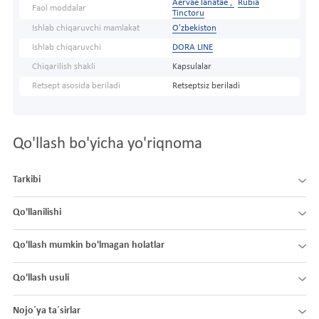
Aervae lanatae ,
Rubia
Faol moddalar
Tinctoru
Ishlab chiqaruvchi mamlakat
O'zbekiston
Ishlab chiqaruvchi
DORA LINE
Chiqarilish shakli
Kapsulalar
Retsept asosida beriladi
Retseptsiz beriladi
Qo'llash bo'yicha yo'riqnoma
Tarkibi
Qo'llanilishi
Qo'llash mumkin bo'lmagan holatlar
Qo'llash usuli
Nojo´ya ta´sirlar