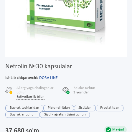
Nefrolin №30 kapsulalar
Ishlab chiqaruvchi:
DORA LINE
Allergiyaga chalinganlar
Bolalar uchun
uchun
3 yoshdan
Extiyotkorlik bilan
Buyrak toshlaridan
Pielonefritdan
Sistitdan
Prostatitdan
Buyraklar uchun
Siydik ajratish tizimi uchun
37 680 so'm
Mavjud