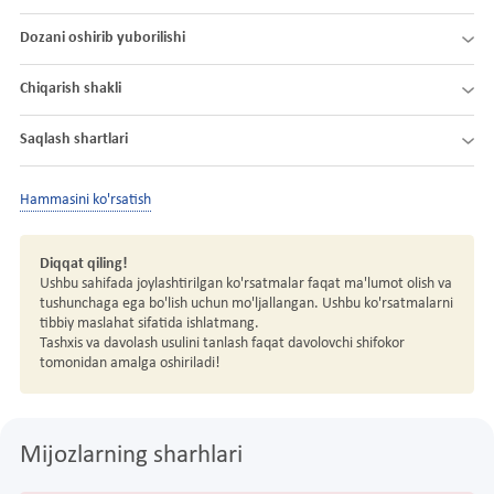
Dozani oshirib yuborilishi
Chiqarish shakli
Saqlash shartlari
Hammasini ko'rsatish
Diqqat qiling!
Ushbu sahifada joylashtirilgan ko'rsatmalar faqat ma'lumot olish va
tushunchaga ega bo'lish uchun mo'ljallangan. Ushbu ko'rsatmalarni
tibbiy maslahat sifatida ishlatmang.
Tashxis va davolash usulini tanlash faqat davolovchi shifokor
tomonidan amalga oshiriladi!
Mijozlarning sharhlari