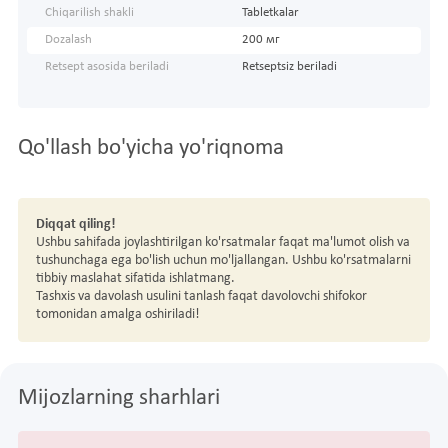
Chiqarilish shakli
Tabletkalar
Dozalash
200 мг
Retsept asosida beriladi
Retseptsiz beriladi
Qo'llash bo'yicha yo'riqnoma
Diqqat qiling!
Ushbu sahifada joylashtirilgan ko'rsatmalar faqat ma'lumot olish va
tushunchaga ega bo'lish uchun mo'ljallangan. Ushbu ko'rsatmalarni
tibbiy maslahat sifatida ishlatmang.
Tashxis va davolash usulini tanlash faqat davolovchi shifokor
tomonidan amalga oshiriladi!
Mijozlarning sharhlari