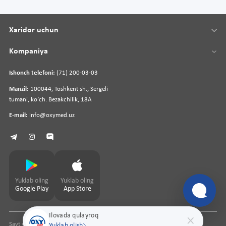
Xaridor uchun
Kompaniya
Ishonch telefoni:
(71) 200-03-03
Manzil:
100044, Toshkent sh., Sergeli
tumani, koʻch. Bezakchilik, 18A
E-mail:
info@oxymed.uz
Yuklab oling
Yuklab oling
Google Play
App Store
Ilovada qulayroq
Sayt yaratuvchi
pharmit.uz
Yuklab olish