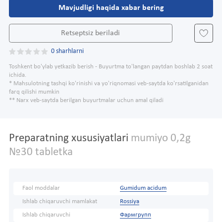
Mavjudligi haqida xabar bering
Retseptsiz beriladi
0 sharhlarni
Toshkent bo'ylab yetkazib berish - Buyurtma to'langan paytdan boshlab 2 soat
ichida.
* Mahsulotning tashqi ko'rinishi va yo'riqnomasi veb-saytda ko'rsatilganidan
farq qilishi mumkin
** Narx veb-saytda berilgan buyurtmalar uchun amal qiladi
Preparatning xususiyatlari
mumiyo 0,2g
№30 tabletka
Faol moddalar
Gumidum acidum
Ishlab chiqaruvchi mamlakat
Rossiya
Ishlab chiqaruvchi
Фармгрупп