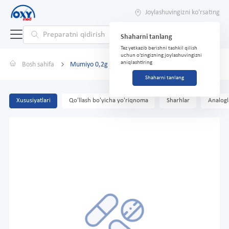
Joylashuvingizni ko'rsating
Shaharni tanlang
Tez yetkazib berishni tashkil qilish
uchun o'zingizning joylashuvingizni
aniqlashtiring
Bosh sahifa
Mumiyo 0,2g №30 tabletka
Shaharni tanlang
Xususiyatlari
Qo'llash bo'yicha yo'riqnoma
Sharhlar
Analogl