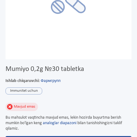
Mumiyo 0,2g №30 tabletka
Ishlab chiqaruvchi:
Фармгрупп
Immunitet uchun
Mavjud emas
Bu mahsulot vaqtincha mavjud emas, lekin hozirda buyurtma berish
mumkin bo'lgan keng
analoglar diapazoni
bilan tanishishingizni taklif
qilamiz.