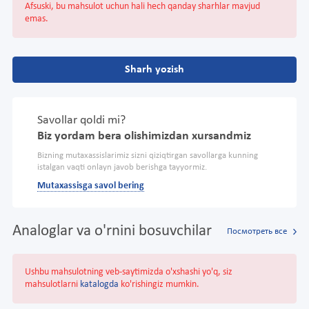
Afsuski, bu mahsulot uchun hali hech qanday sharhlar mavjud
emas.
Sharh yozish
Savollar qoldi mi?
Biz yordam bera olishimizdan xursandmiz
Bizning mutaxassislarimiz sizni qiziqtirgan savollarga kunning
istalgan vaqti onlayn javob berishga tayyormiz.
Mutaxassisga savol bering
Analoglar va o'rnini bosuvchilar
Посмотреть все
Ushbu mahsulotning veb-saytimizda o'xshashi yo'q, siz
mahsulotlarni
katalogda
ko'rishingiz mumkin.