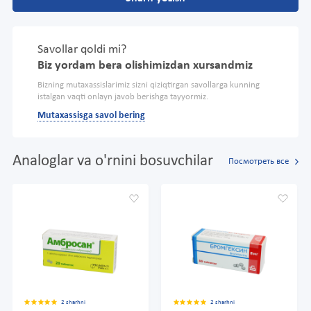
Savollar qoldi mi?
Biz yordam bera olishimizdan xursandmiz
Bizning mutaxassislarimiz sizni qiziqtirgan savollarga kunning
istalgan vaqti onlayn javob berishga tayyormiz.
Mutaxassisga savol bering
Analoglar va o'rnini bosuvchilar
Посмотреть все
2 sharhni
2 sharhni