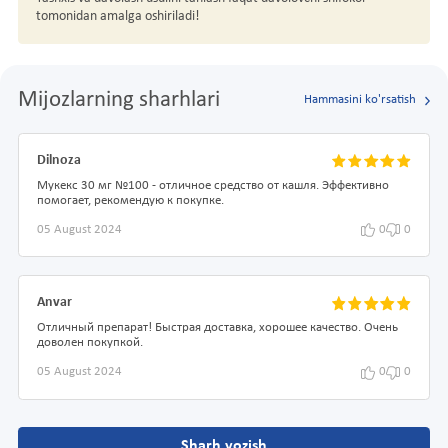
tomonidan amalga oshiriladi!
Mijozlarning sharhlari
Hammasini ko'rsatish
Dilnoza
Мукекс 30 мг №100 - отличное средство от кашля. Эффективно
помогает, рекомендую к покупке.
05 August 2024
0
0
Anvar
Отличный препарат! Быстрая доставка, хорошее качество. Очень
доволен покупкой.
05 August 2024
0
0
Sharh yozish