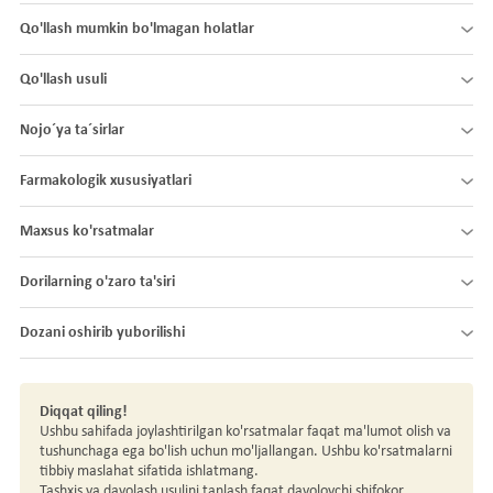
Qo'llash mumkin bo'lmagan holatlar
Qo'llash usuli
Nojo´ya ta´sirlar
Farmakologik xususiyatlari
Maxsus ko'rsatmalar
Dorilarning o'zaro ta'siri
Dozani oshirib yuborilishi
Diqqat qiling!
Ushbu sahifada joylashtirilgan ko'rsatmalar faqat ma'lumot olish va
tushunchaga ega bo'lish uchun mo'ljallangan. Ushbu ko'rsatmalarni
tibbiy maslahat sifatida ishlatmang.
Tashxis va davolash usulini tanlash faqat davolovchi shifokor