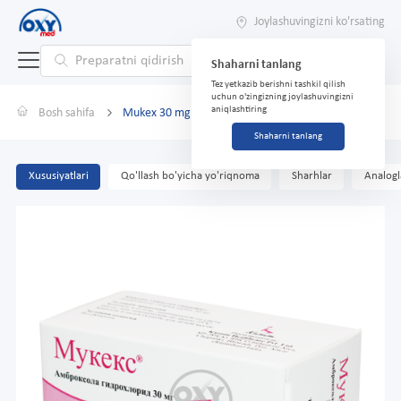
Joylashuvingizni ko'rsating
Shaharni tanlang
Tez yetkazib berishni tashkil qilish
uchun o'zingizning joylashuvingizni
aniqlashtiring
Bosh sahifa
Mukex 30 mg № 100
Shaharni tanlang
Xususiyatlari
Qo'llash bo'yicha yo'riqnoma
Sharhlar
Analogl