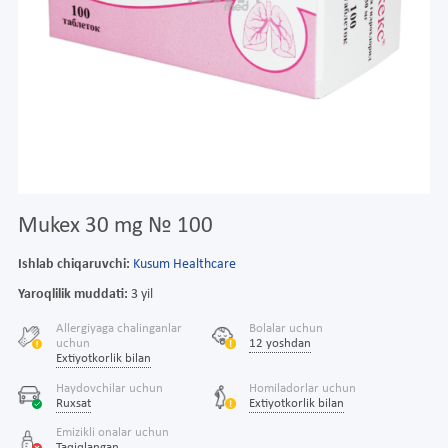
Mukex 30 mg № 100
Ishlab chiqaruvchi:
Kusum Healthcare
Yaroqlilik muddati:
3 yil
Allergiyaga chalinganlar
Bolalar uchun
uchun
12 yoshdan
Extiyotkorlik bilan
Haydovchilar uchun
Homiladorlar uchun
Ruxsat
Extiyotkorlik bilan
Emizikli onalar uchun