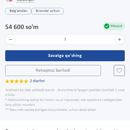
Taqiqlangan
Balg'amdan
Bronxlar uchun
54 600 so'm
Mavjud
1
Savatga qo'shing
Retseptsiz beriladi
2 sharhni
Toshkent bo'ylab yetkazib berish - Buyurtma to'langan paytdan boshlab 2 soat
ichida.
* Mahsulotning tashqi ko'rinishi va yo'riqnomasi veb-saytda ko'rsatilganidan
farq qilishi mumkin
** Narx veb-saytda berilgan buyurtmalar uchun amal qiladi