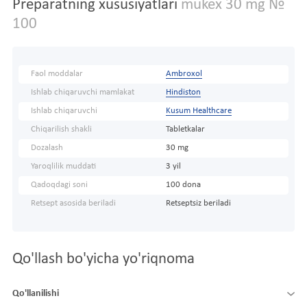
Preparatning xususiyatlari
mukex 30 mg №
100
Faol moddalar
Ambroxol
Ishlab chiqaruvchi mamlakat
Hindiston
Ishlab chiqaruvchi
Kusum Healthcare
Chiqarilish shakli
Tabletkalar
Dozalash
30 mg
Yaroqlilik muddati
3 yil
Qadoqdagi soni
100 dona
Retsept asosida beriladi
Retseptsiz beriladi
Qo'llash bo'yicha yo'riqnoma
Qo'llanilishi