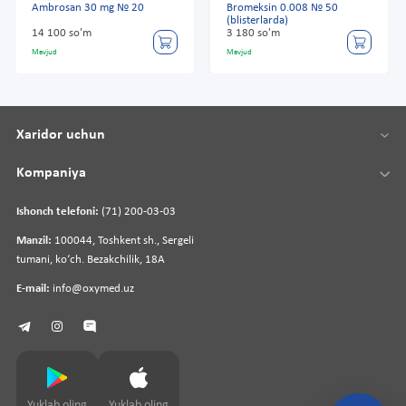
Ambrosan 30 mg № 20
Bromeksin 0.008 № 50
(blisterlarda)
14 100 so'm
3 180 so'm
Mavjud
Mavjud
Xaridor uchun
Kompaniya
Ishonch telefoni:
(71) 200-03-03
Manzil:
100044, Toshkent sh., Sergeli
tumani, koʻch. Bezakchilik, 18A
E-mail:
info@oxymed.uz
Yuklab oling
Yuklab oling