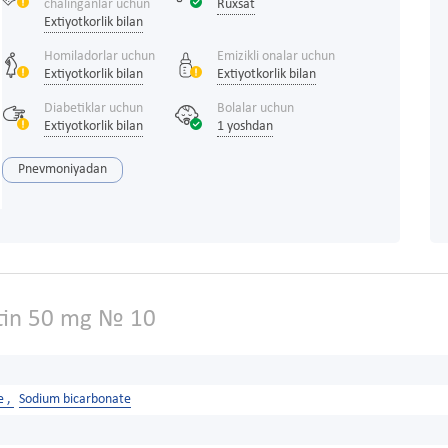
chalinganlar uchun
Ruxsat
Extiyotkorlik bilan
Homiladorlar uchun
Emizikli onalar uchun
Extiyotkorlik bilan
Extiyotkorlik bilan
Diabetiklar uchun
Bolalar uchun
Extiyotkorlik bilan
1 yoshdan
Pnevmoniyadan
in 50 mg № 10
e ,
Sodium bicarbonate