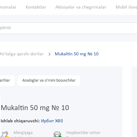
nomalar
Kontaktlar
Aktsiyalar va chegirmalar
Mobil ilov
Yo'talga qarshi dorilar
Mukaltin 50 mg № 10
arhlar
Analoglar va o'rnini bosuvchilar
Mukaltin 50 mg № 10
Ishlab chiqaruvchi:
Ирбит ХФЗ
Allergiyaga
Haydovchilar uchun