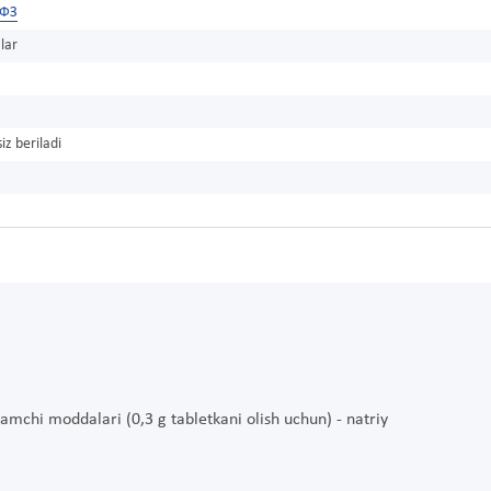
ХФЗ
lar
iz beriladi
damchi moddalari (0,3 g tabletkani olish uchun) - natriy