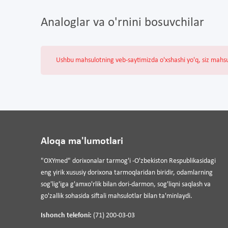
Analoglar va o'rnini bosuvchilar
Ushbu mahsulotning veb-saytimizda o'xshashi yo'q, siz mahs
Aloqa ma'lumotlari
"OXYmed" dorixonalar tarmog'i -O'zbekiston Respublikasidagi
eng yirik xususiy dorixona tarmoqlaridan biridir, odamlarning
sog'lig'iga g'amxo'rlik bilan dori-darmon, sog'liqni saqlash va
go'zallik sohasida siftali mahsulotlar bilan ta'minlaydi.
Ishonch telefoni:
(71) 200-03-03