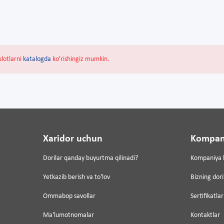
ulotlarni
katalogda
ko'rishingiz mumkin.
Xaridor uchun
Kompan
Dorilar qanday buyurtma qilinadi?
Kompaniya 
Yetkazib berish va to'lov
Bizning dor
Ommabop savollar
Sertifikatlar
Ma'lumotnomalar
Kontaktlar