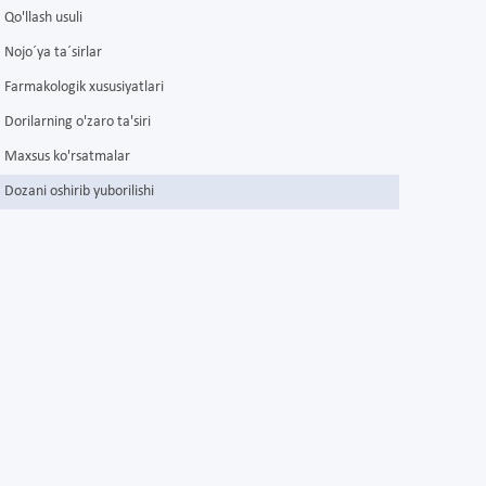
Qo'llash usuli
Nojo´ya ta´sirlar
Farmakologik xususiyatlari
Dorilarning o'zaro ta'siri
Maxsus ko'rsatmalar
Dozani oshirib yuborilishi