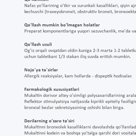
Nafas yo'llarining o'tkir va surunkali kasalliklari, qiyin 
kechuvchi (traxeyobronxit, obstruktiv bronxit, bronxoekt
Qo'llash mumkin bo'lmagan holatlar
Preparat komponentlariga yuqori sezuvchanlik, me'da va 
Qo'llash usuli
Og'iz orqali ovqatdan oldin kuniga 2-3 marta 1-2 tabletk
uchun tabletkani 1/3 stakan iliq suvda eritish mumkin.
Nojo´ya ta´sirlar
Allergik reaksiyalar, kam hollarda - dispeptik hodisalar.
Farmakologik xususiyatlari
Mukaltin dorivor altey o'simligi polysaxaridlarining aral
Reflektor stimulyatsiya natijasida kiprikli epiteliy faollig
bronxial bezlar sekretsiyasining oshishi bilan birga.
Dorilarning o'zaro ta'siri
Mukaltinni bronxolek kasalliklarni davolashda qo'llanila
Mukaltinni kodein va boshqa yo'talga qarshi dori vositalar