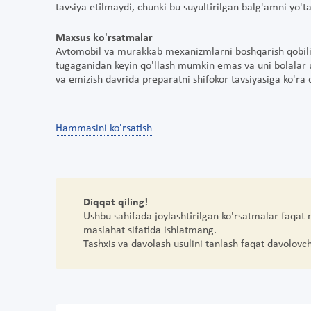
tavsiya etilmaydi, chunki bu suyultirilgan balg'amni yo'tal
Maxsus ko'rsatmalar
Avtomobil va murakkab mexanizmlarni boshqarish qobiliyat
tugaganidan keyin qo'llash mumkin emas va uni bolalar 
va emizish davrida preparatni shifokor tavsiyasiga ko'ra
Hammasini ko'rsatish
Diqqat qiling!
Ushbu sahifada joylashtirilgan ko'rsatmalar faqat
maslahat sifatida ishlatmang.
Tashxis va davolash usulini tanlash faqat davolovc