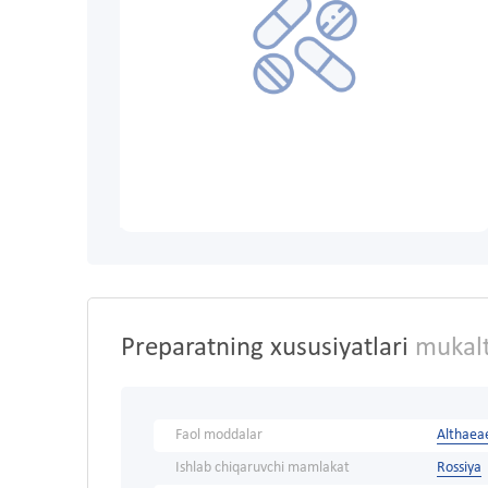
Preparatning xususiyatlari
mukalt
Faol moddalar
Althaea
Ishlab chiqaruvchi mamlakat
Rossiya