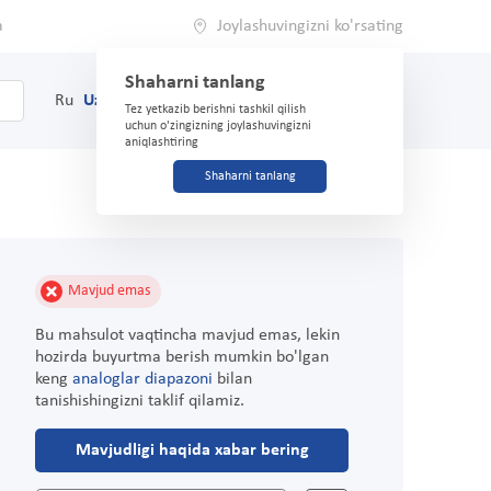
a
Joylashuvingizni ko'rsating
Shaharni tanlang
0
Savat
Ru
Uz
(71) 200-03-03
Tez yetkazib berishni tashkil qilish
uchun o'zingizning joylashuvingizni
aniqlashtiring
Shaharni tanlang
Mavjud emas
Bu mahsulot vaqtincha mavjud emas, lekin
hozirda buyurtma berish mumkin bo'lgan
keng
analoglar diapazoni
bilan
tanishishingizni taklif qilamiz.
Mavjudligi haqida xabar bering