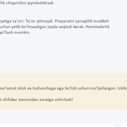
ib chiqarishni qiyinlashtiradi.
iga ta'siri. Ta'sir qilmaydi. Preparatni yaroqlilik muddati
uchun yetib bo'lmaydigan joyda saqlash kerak. Homiladorlik
 qo'llash mumkin.
 ma'lumot olish va tushunchaga ega bo'lish uchun mo'ljallangan. Ushb
hi shifokor tomonidan amalga oshiriladi!