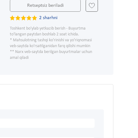
Retseptsiz beriladi
2 sharhni
Toshkent bo'ylab yetkazib berish - Buyurtma
to'langan paytdan boshlab 2 soat ichida.
* Mahsulotning tashqi ko'rinishi va yo'riqnomasi
veb-saytda ko'rsatilganidan farq qilishi mumkin
** Narx veb-saytda berilgan buyurtmalar uchun
amal qiladi