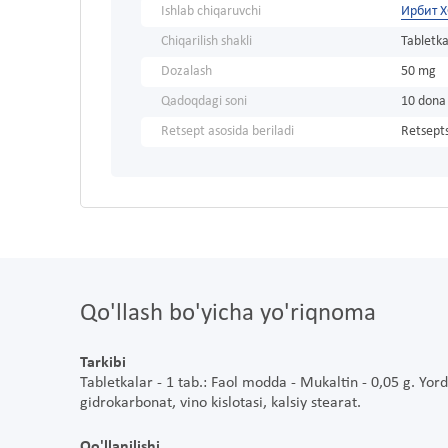
Ishlab chiqaruvchi
Ирбит 
Chiqarilish shakli
Tabletka
Dozalash
50 mg
Qadoqdagi soni
10 dona
Retsept asosida beriladi
Retsepts
Qo'llash bo'yicha yo'riqnoma
Tarkibi
Tabletkalar - 1 tab.: Faol modda - Mukaltin - 0,05 g. Yor
gidrokarbonat, vino kislotasi, kalsiy stearat.
Qo'llanilishi