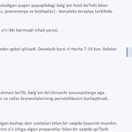
ajraladigan yuqori quyuqlikdagi balg'am hosil bo'lishi bilan
az, pnevmoniya va boshqalar) - kompleks terapiya tarkibida.
o'n ikki barmoqli ichak yarasi.
adan qabul qilinadi. Davolash kursi o'rtacha 7-14 kun. Bolalar
ashmasi bo'lib, balg'am ko'chiruvchi xususiyatlarga ega.
ini va nafas bronxiolalarining peristaltikasini kuchaytiradi,
digan boshqa dori vositalari bilan bir vaqtda buyurish mumkin.
ini o'z ichiga olgan preparatlar bilan bir vaqtda qo'llash