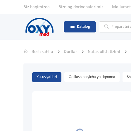
Biz haqimizda
Bizning dorixonalarimiz
Ma'lumot
Katalog
Bosh sahifa
Dorilar
Nafas olish tizimi
Xususiyatlari
Qo'llash bo'yicha yo'riqnoma
Sh