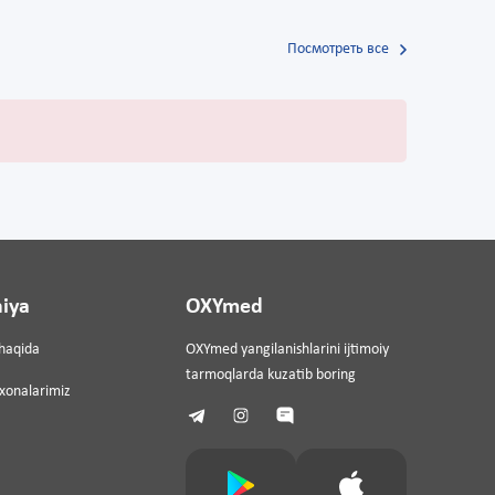
Посмотреть все
iya
OXYmed
haqida
OXYmed yangilanishlarini ijtimoiy
tarmoqlarda kuzatib boring
ixonalarimiz