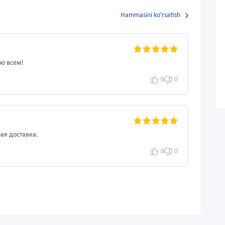
Hammasini ko'rsatish
ую всем!
0
0
рая доставка.
0
0