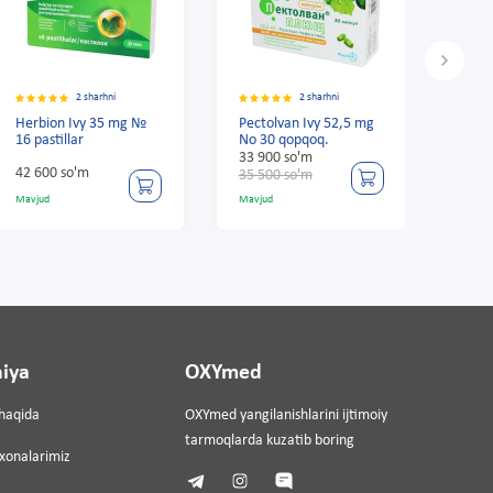
ni
2 sharhni
2 sharhni
5 mg №
Pectolvan Ivy 52,5 mg
Linkas pastilka apelsin
No 30 qopqoq.
bilan №16
33 900 so'm
14 100 so'm
35 500 so'm
Mavjud
Mavjud
iya
OXYmed
haqida
OXYmed yangilanishlarini ijtimoiy
tarmoqlarda kuzatib boring
ixonalarimiz