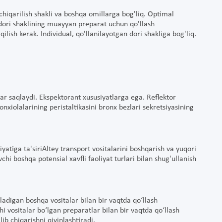
chiqarilish shakli va boshqa omillarga bog'liq. Optimal
n dori shaklining muayyan preparat uchun qo'llash
qilish kerak. Individual, qo'llanilayotgan dori shakliga bog'liq.
lar saqlaydi. Ekspektorant xususiyatlarga ega. Reflektor
bronxiolalarining peristaltikasini bronx bezlari sekretsiyasining
yatiga ta'siriAltey transport vositalarini boshqarish va yuqori
chi boshqa potensial xavfli faoliyat turlari bilan shug'ullanish
iladigan boshqa vositalar bilan bir vaqtda qo‘llash
i vositalar bo‘lgan preparatlar bilan bir vaqtda qo‘llash
ib chiqarishni qiyinlashtiradi.