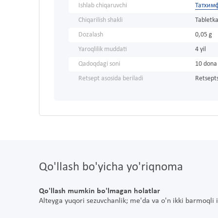
Ishlab chiqaruvchi
Татхим
Chiqarilish shakli
Tabletka
Dozalash
0,05 g
Yaroqlilik muddati
4 yil
Qadoqdagi soni
10 dona
Retsept asosida beriladi
Retsepts
Qo'llash bo'yicha yo'riqnoma
Qo'llash mumkin bo'lmagan holatlar
Alteyga yuqori sezuvchanlik; me'da va o'n ikki barmoqli i