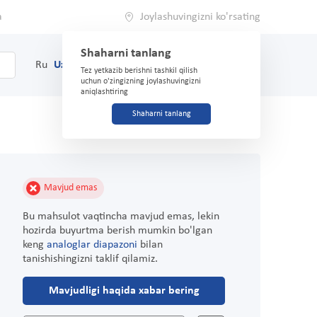
a
Joylashuvingizni ko'rsating
Shaharni tanlang
0
Savat
Ru
Uz
(71) 200-03-03
Tez yetkazib berishni tashkil qilish
uchun o'zingizning joylashuvingizni
aniqlashtiring
Shaharni tanlang
Mavjud emas
Bu mahsulot vaqtincha mavjud emas, lekin
hozirda buyurtma berish mumkin bo'lgan
keng
analoglar diapazoni
bilan
tanishishingizni taklif qilamiz.
Mavjudligi haqida xabar bering