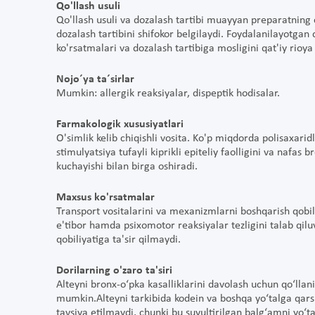
Qo'llash usuli
Qo'llash usuli va dozalash tartibi muayyan preparatning 
dozalash tartibini shifokor belgilaydi. Foydalanilayotga
ko'rsatmalari va dozalash tartibiga mosligini qat'iy rioya 
Nojo´ya ta´sirlar
Mumkin: allergik reaksiyalar, dispeptik hodisalar.
Farmakologik xususiyatlari
O'simlik kelib chiqishli vosita. Ko'p miqdorda polisaxarid
stimulyatsiya tufayli kiprikli epiteliy faolligini va nafas 
kuchayishi bilan birga oshiradi.
Maxsus ko'rsatmalar
Transport vositalarini va mexanizmlarni boshqarish qobili
e'tibor hamda psixomotor reaksiyalar tezligini talab qiluv
qobiliyatiga ta'sir qilmaydi.
Dorilarning o'zaro ta'siri
Alteyni bronx-o‘pka kasalliklarini davolash uchun qo‘llan
mumkin.Alteyni tarkibida kodein va boshqa yo‘talga qarsh
tavsiya etilmaydi, chunki bu suyultirilgan balg‘amni yo‘tal