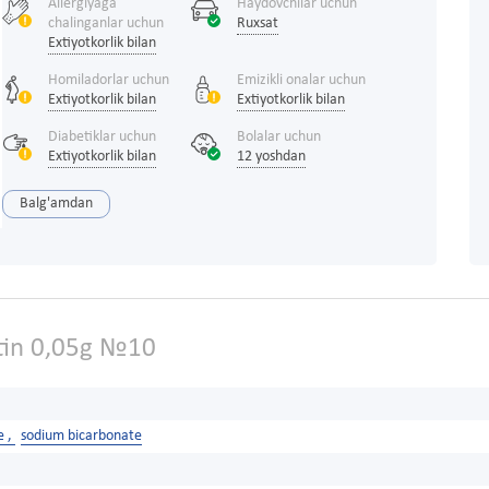
Allergiyaga
Haydovchilar uchun
chalinganlar uchun
Ruxsat
Extiyotkorlik bilan
Homiladorlar uchun
Emizikli onalar uchun
Extiyotkorlik bilan
Extiyotkorlik bilan
Diabetiklar uchun
Bolalar uchun
Extiyotkorlik bilan
12 yoshdan
Balg'amdan
in 0,05g №10
e ,
sodium bicarbonate