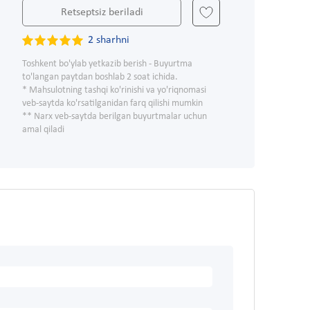
Retseptsiz beriladi
2 sharhni
Toshkent bo'ylab yetkazib berish - Buyurtma
to'langan paytdan boshlab 2 soat ichida.
* Mahsulotning tashqi ko'rinishi va yo'riqnomasi
veb-saytda ko'rsatilganidan farq qilishi mumkin
** Narx veb-saytda berilgan buyurtmalar uchun
amal qiladi