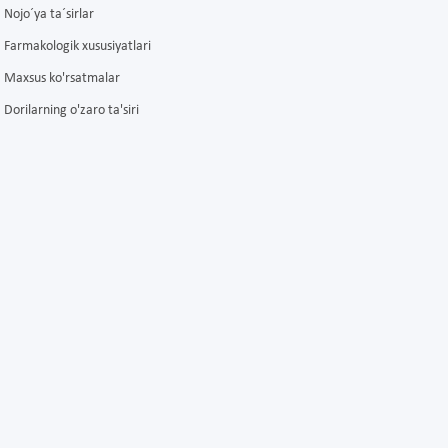
Nojo´ya ta´sirlar
Farmakologik xususiyatlari
Maxsus ko'rsatmalar
Dorilarning o'zaro ta'siri