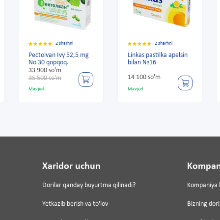
2 sharhni
2 sharhni
2 sharh
van Ivy 52,5 mg
Linkas pastilka apelsin
Herbion Ivy 3
qopqoq.
bilan №16
16 pastillar
 so'm
14 100 so'm
42 600 so'm
 so'm
Mavjud
Mavjud
Xaridor uchun
Kompan
Dorilar qanday buyurtma qilinadi?
Kompaniya 
Yetkazib berish va to'lov
Bizning dor