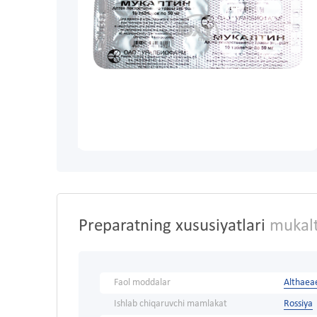
Preparatning xususiyatlari
mukalt
Faol moddalar
Althaea
Ishlab chiqaruvchi mamlakat
Rossiya