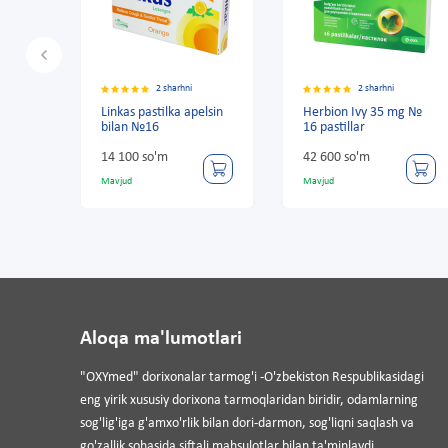
2 sharhni
2 sharhni
Linkas pastilka apelsin
Herbion Ivy 35 mg №
Pectol
bilan №16
16 pastillar
No 30 
33 900
14 100 so'm
42 600 so'm
35 500
Mavjud
Mavjud
Mavjud
Aloqa ma'lumotlari
"OXYmed" dorixonalar tarmog'i -O'zbekiston Respublikasidagi
eng yirik xususiy dorixona tarmoqlaridan biridir, odamlarning
sog'lig'iga g'amxo'rlik bilan dori-darmon, sog'liqni saqlash va
go'zallik sohasida siftali mahsulotlar bilan ta'minlaydi.