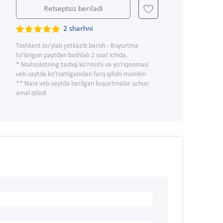
Retseptsiz beriladi
2 sharhni
Toshkent bo'ylab yetkazib berish - Buyurtma
to'langan paytdan boshlab 2 soat ichida.
* Mahsulotning tashqi ko'rinishi va yo'riqnomasi
veb-saytda ko'rsatilganidan farq qilishi mumkin
** Narx veb-saytda berilgan buyurtmalar uchun
amal qiladi