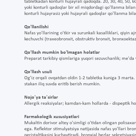
tabletkadan konturli hujayrali qadoqda. 20, 30, 40, 50, 
yoki konturli qadoqlar bir xil miqdordagi qo'llanma bilan 
konturli hujayrasiz yoki hujayrali qadoqlar qo'llanma bil
Qo'llanilishi
Nafas yo'llarining o'tkir va surunkali kasalliklari, qiyin 
kechuvchi (traxeobronxit, obstruktiv bronxit, bronxoekta
Qo'llash mumkin bo'lmagan holatlar
Preparat tarkibiy qismlariga yuqori sezuvchanlik; me'da v
Qo'llash usuli
Og'iz orqali ovqatdan oldin 1-2 tabletka kuniga 3 marta.
stakan iliq suvda eritib berish mumkin.
Nojo´ya ta´sirlar
Allergik reaksiyalar; kamdan-kam hollarda - dispeptik ho
Farmakologik xususiyatlari
Mukaltin dorivor altey o'simligi o'tidan olingan polisaxa
ega. Reflektor stimulyatsiya natijasida nafas yo'llari bron
peristaltikasini kuchaytiradi, bronxial bezlar sekretsiyasin