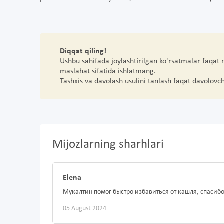
Diqqat qiling!
Ushbu sahifada joylashtirilgan ko'rsatmalar faqat
maslahat sifatida ishlatmang.
Tashxis va davolash usulini tanlash faqat davolovc
Mijozlarning sharhlari
Elena
Мукалтин помог быстро избавиться от кашля, спасибо
05 August 2024