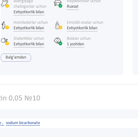
Allergiyaga
Haydovchilar uchun
chalinganlar uchun
Ruxsat
Extiyotkorlik bilan
Homiladorlar uchun
Emizikli onalar uchun
Extiyotkorlik bilan
Extiyotkorlik bilan
Diabetiklar uchun
Bolalar uchun
Extiyotkorlik bilan
1 yoshdan
Balg'amdan
in 0,05 №10
e ,
sodium bicarbonate