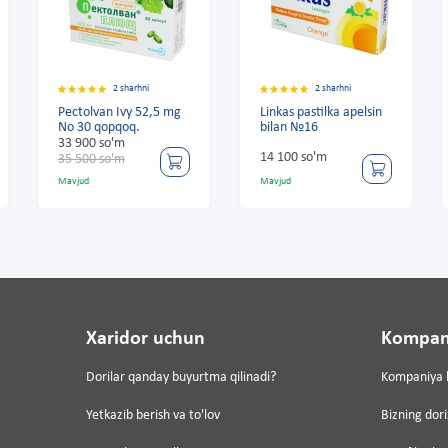
2 sharhni
2 sharhni
2 sharh
van Ivy 52,5 mg
Linkas pastilka apelsin
Herbion Ivy 3
qopqoq.
bilan №16
16 pastillar
 so'm
14 100 so'm
42 600 so'm
 so'm
Mavjud
Mavjud
Xaridor uchun
Kompan
Dorilar qanday buyurtma qilinadi?
Kompaniya 
Yetkazib berish va to'lov
Bizning dor