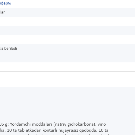
офарм
lar
iz beriladi
0,05 g; Yordamchi moddalari (natriy gidrokarbonat, vino
ncha. 10 ta tabletkadan konturli hujayrasiz qadoqda. 10 ta