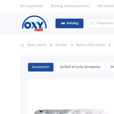
Biz haqimizda
Bizning dorixonalarimiz
Ma'lumot
Katalog
Bosh sahifa
Dorilar
Nafas olish tizimi
Xususiyatlari
Qo'llash bo'yicha yo'riqnoma
Sh