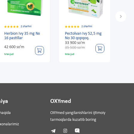
ni
2 sharhni
2 sharhni
5 mg №
Pectolvan Ivy 52,5 mg
Linkas pastilka apelsin
No 30 qopqoq.
bilan №16
33 900 so'm
14 100 so'm
35 500 so'm
Mavjud
Mavjud
iya
OXYmed
haqida
OXYmed yangilanishlarini ijtimoiy
tarmoqlarda kuzatib boring
ixonalarimiz