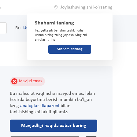
a
Joylashuvingizni ko'rsating
Shaharni tanlang
0
Savat
Ru
Uz
(71) 200-03-03
Tez yetkazib berishni tashkil qilish
uchun o'zingizning joylashuvingizni
aniqlashtiring
Shaharni tanlang
Mavjud emas
Bu mahsulot vaqtincha mavjud emas, lekin
hozirda buyurtma berish mumkin bo'lgan
keng
analoglar diapazoni
bilan
tanishishingizni taklif qilamiz.
Mavjudligi haqida xabar bering