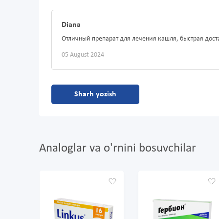
Diana
Отличный препарат для лечения кашля, быстрая дост
05 August 2024
Sharh yozish
Analoglar va o'rnini bosuvchilar