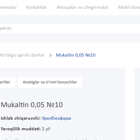
nomalar
Kontaktlar
Aktsiyalar va chegirmalar
Mobil ilov
Yo'talga qarshi dorilar
Mukaltin 0,05 №10
arhlar
Analoglar va o'rnini bosuvchilar
Mukaltin 0,05 №10
Ishlab chiqaruvchi:
Уралбиофарм
Yaroqlilik muddati:
2 yil