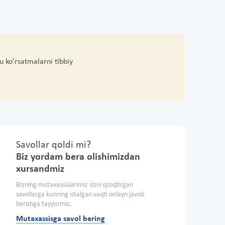
u ko'rsatmalarni tibbiy
Savollar qoldi mi?
Biz yordam bera olishimizdan
xursandmiz
Bizning mutaxassislarimiz sizni qiziqtirgan
savollarga kunning istalgan vaqti onlayn javob
berishga tayyormiz.
Mutaxassisga savol bering