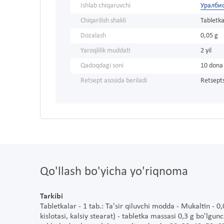
Ishlab chiqaruvchi
Уралби
Chiqarilish shakli
Tabletka
Dozalash
0,05 g
Yaroqlilik muddati
2 yil
Qadoqdagi soni
10 dona
Retsept asosida beriladi
Retsepts
Qo'llash bo'yicha yo'riqnoma
Tarkibi
Tabletkalar - 1 tab.: Ta'sir qiluvchi modda - Mukaltin - 
kislotasi, kalsiy stearat) - tabletka massasi 0,3 g bo'lgu