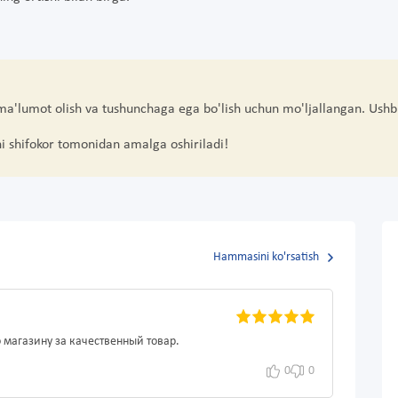
 ma'lumot olish va tushunchaga ega bo'lish uchun mo'ljallangan. Ushb
hi shifokor tomonidan amalga oshiriladi!
Hammasini ko'rsatish
 магазину за качественный товар.
0
0