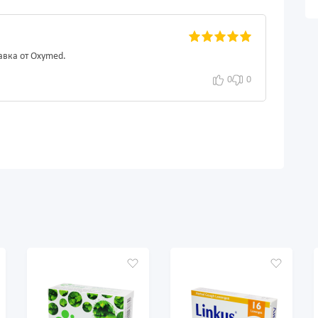
авка от Oxymed.
0
0