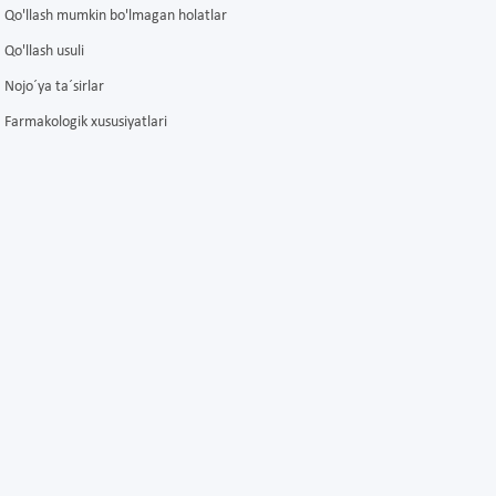
Qo'llash mumkin bo'lmagan holatlar
Qo'llash usuli
Nojo´ya ta´sirlar
Farmakologik xususiyatlari