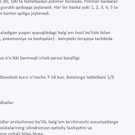
60, 80, 100 ta tabletkadan polimer bankada. Polimer bankalar
guruhli qadoqqa joylanadi. Har bir banka yoki 1, 2, 3, 4, 5 ta
an karton qutiga joylanadi.
ajraladigan yuqori quyuqlikdagi balg'am hosil bo'lishi bilan
z, pnevmoniya va boshqalar) - kompleks terapiya tarkibida.
a o'n ikki barmoqli ichak yarasi kasalligi.
 Davolash kursi o'rtacha 7-14 kun. Bolalarga tabletkani 1/3
disalar.
ridlar aralashmasi bo'lib, balg'am ko'chiruvchi xususiyatlarga
xiolalarining silindrsimon epiteliy faoliyatini va
ing ortishi bilan birga.