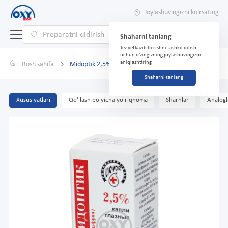
Joylashuvingizni ko'rsating
Shaharni tanlang
Tez yetkazib berishni tashkil qilish
uchun o'zingizning joylashuvingizni
aniqlashtiring
Bosh sahifa
Midoptik 2,5% 10 ml
Shaharni tanlang
Xususiyatlari
Qo'llash bo'yicha yo'riqnoma
Sharhlar
Analogl