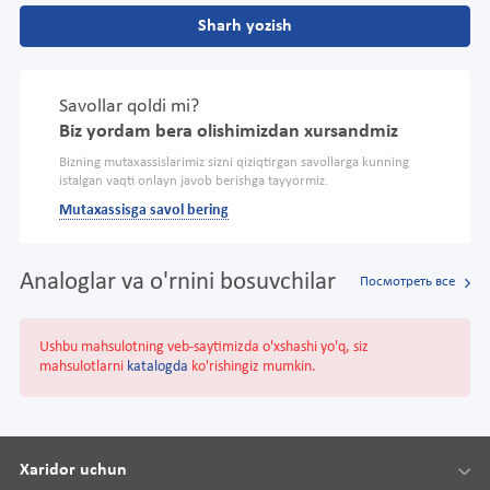
Sharh yozish
Savollar qoldi mi?
Biz yordam bera olishimizdan xursandmiz
Bizning mutaxassislarimiz sizni qiziqtirgan savollarga kunning
istalgan vaqti onlayn javob berishga tayyormiz.
Mutaxassisga savol bering
Analoglar va o'rnini bosuvchilar
Посмотреть все
Ushbu mahsulotning veb-saytimizda o'xshashi yo'q, siz
mahsulotlarni
katalogda
ko'rishingiz mumkin.
Xaridor uchun