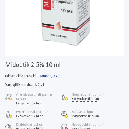
Midoptik 2,5% 10 ml
Ishlab chiqaruvchi:
Ликвор, ЗАО
Yaroqlilik muddati:
2 yil
Allergiyaga chalinganlar
Homiladorlar uchun
uchun
Extiyotkorlik bilan
Extiyotkorlik bilan
Emizikli onalar uchun
Bolalar uchun
Extiyotkorlik bilan
Extiyotkorlik bilan
Diabetiklar uchun
Haydovchilar uchun