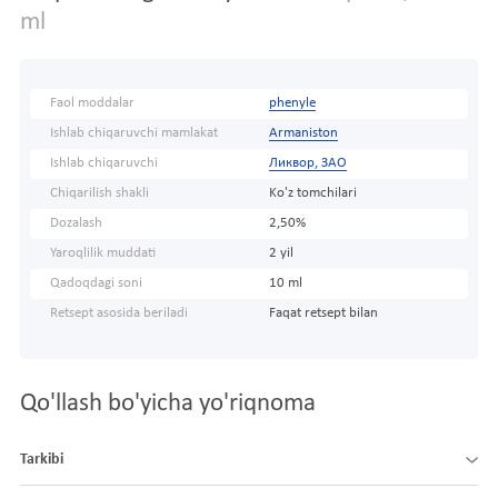
ml
Faol moddalar
phenyle
Ishlab chiqaruvchi mamlakat
Armaniston
Ishlab chiqaruvchi
Ликвор, ЗАО
Chiqarilish shakli
Ko'z tomchilari
Dozalash
2,50%
Yaroqlilik muddati
2 yil
Qadoqdagi soni
10 ml
Retsept asosida beriladi
Faqat retsept bilan
Qo'llash bo'yicha yo'riqnoma
Tarkibi