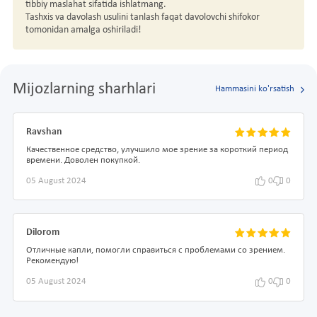
tibbiy maslahat sifatida ishlatmang.
Tashxis va davolash usulini tanlash faqat davolovchi shifokor
tomonidan amalga oshiriladi!
Mijozlarning sharhlari
Hammasini ko'rsatish
Ravshan
Качественное средство, улучшило мое зрение за короткий период
времени. Доволен покупкой.
05 August 2024
0
0
Dilorom
Отличные капли, помогли справиться с проблемами со зрением.
Рекомендую!
05 August 2024
0
0