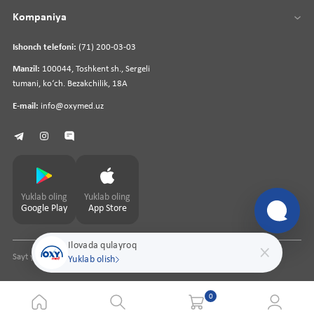
Kompaniya
Ishonch telefoni:
(71) 200-03-03
Manzil:
100044, Toshkent sh., Sergeli
tumani, koʻch. Bezakchilik, 18A
E-mail:
info@oxymed.uz
Yuklab oling
Yuklab oling
Google Play
App Store
Ilovada qulayroq
Sayt yaratuvchi
pharmit.uz
Yuklab olish
0