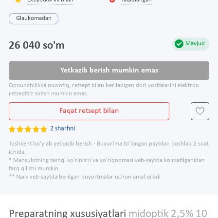
Extiyotkorlik bilan
Taqiqlangan
Glaukomadan
26 040 so'm
Mavjud
Yetkazib berish mumkin emas
Qonunchilikka muvofiq, retsept bilan beriladigan dori vositalarini elektron
retseptsiz sotish mumkin emas.
Faqat retsept bilan
2 sharhni
Toshkent bo'ylab yetkazib berish - Buyurtma to'langan paytdan boshlab 2 soat
ichida.
* Mahsulotning tashqi ko'rinishi va yo'riqnomasi veb-saytda ko'rsatilganidan
farq qilishi mumkin
** Narx veb-saytda berilgan buyurtmalar uchun amal qiladi
Preparatning xususiyatlari
midoptik 2,5% 10