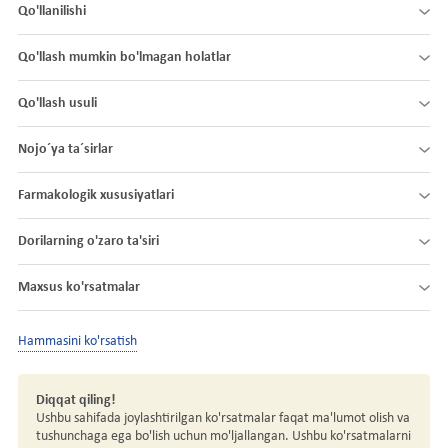
Qo'llanilishi
Qo'llash mumkin bo'lmagan holatlar
Qo'llash usuli
Nojo´ya ta´sirlar
Farmakologik xususiyatlari
Dorilarning o'zaro ta'siri
Maxsus ko'rsatmalar
Hammasini ko'rsatish
Diqqat qiling!
Ushbu sahifada joylashtirilgan ko'rsatmalar faqat ma'lumot olish va
tushunchaga ega bo'lish uchun mo'ljallangan. Ushbu ko'rsatmalarni