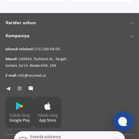
Xaridor uchun
Kompaniya
Ishonch telefoni:
(71) 200-03-03
Manzil:
100044, Toshkent sh., Sergeli
tumani, koʻch. Bezakchilik, 18A
E-mail:
info@oxymed.uz
Yuklab oling
Yuklab oling
Google Play
App Store
Ilovada qulayroq