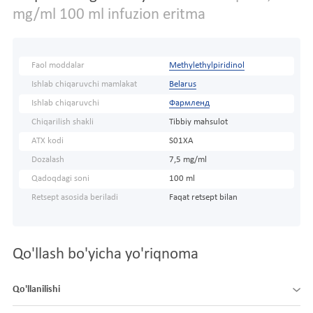
mg/ml 100 ml infuzion eritma
Faol moddalar
Methylethylpiridinol
Ishlab chiqaruvchi mamlakat
Belarus
Ishlab chiqaruvchi
Фармленд
Chiqarilish shakli
Tibbiy mahsulot
ATX kodi
S01XA
Dozalash
7,5 mg/ml
Qadoqdagi soni
100 ml
Retsept asosida beriladi
Faqat retsept bilan
Qo'llash bo'yicha yo'riqnoma
Qo'llanilishi