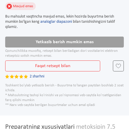
Mavjud emas
Bu mahsulot vaqtincha mavjud emas, lekin hozirda buyurtma berish
mumkin bo'lgan keng
analoglar diapazoni
bilan tanishishingizni taklif
qilamiz.
Yetkazib berish mumkin emas
Qonunchilikka muvofiq, retsept bilan beriladigan dori vositalarini elektron
retseptsiz sotish mumkin emas.
Faqat retsept bilan
2 sharhni
Toshkent bo'ylab yetkazib berish - Buyurtma to'langan paytdan boshlab 2 soat
ichida.
* Mahsulotning tashqi ko'rinishi va yo'riqnomasi veb-saytda ko'rsatilganidan
farq qilishi mumkin
** Narx veb-saytda berilgan buyurtmalar uchun amal qiladi
Preparatning xususiyatlari
metoksipin 7,5