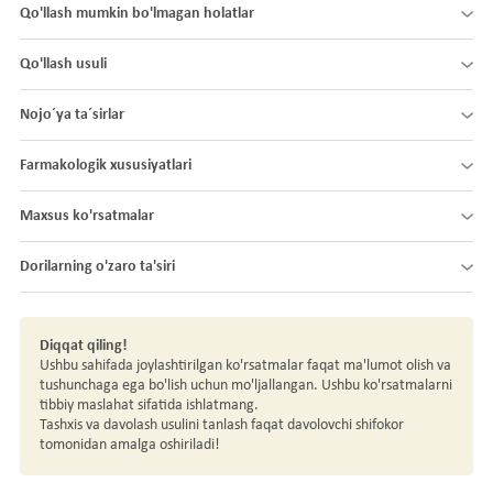
Qo'llash mumkin bo'lmagan holatlar
Qo'llash usuli
Nojo´ya ta´sirlar
Farmakologik xususiyatlari
Maxsus ko'rsatmalar
Dorilarning o'zaro ta'siri
Diqqat qiling!
Ushbu sahifada joylashtirilgan ko'rsatmalar faqat ma'lumot olish va
tushunchaga ega bo'lish uchun mo'ljallangan. Ushbu ko'rsatmalarni
tibbiy maslahat sifatida ishlatmang.
Tashxis va davolash usulini tanlash faqat davolovchi shifokor
tomonidan amalga oshiriladi!