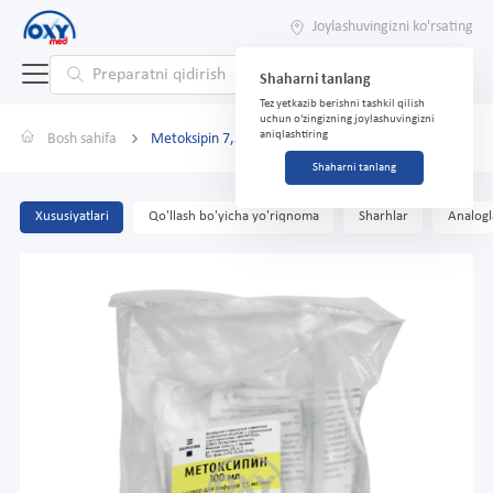
Joylashuvingizni ko'rsating
Shaharni tanlang
Tez yetkazib berishni tashkil qilish
uchun o'zingizning joylashuvingizni
aniqlashtiring
Bosh sahifa
Metoksipin 7,5 mg/ml 100 ml infuzion eritma
Shaharni tanlang
Xususiyatlari
Qo'llash bo'yicha yo'riqnoma
Sharhlar
Analogl