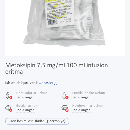
Metoksipin 7,5 mg/ml 100 ml infuzion
eritma
Ishlab chiqaruvchi:
Фармленд
Homiladorlar uchun
Emizikli onalar uchun
Taqiqlangan
Taqiqlangan
Bolalar uchun
Haydovchilar uchun
Taqiqlangan
Taqiqlangan
Qon bosimi oshishidan (gipertoniya)