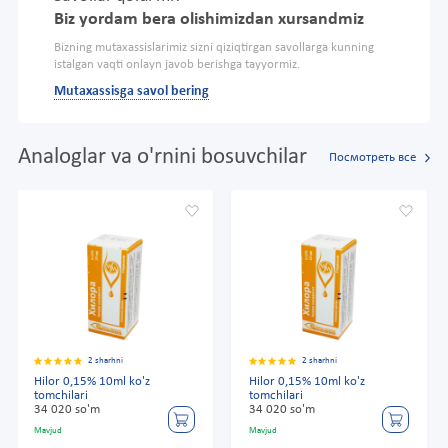
Biz yordam bera olishimizdan xursandmiz
Bizning mutaxassislarimiz sizni qiziqtirgan savollarga kunning
istalgan vaqti onlayn javob berishga tayyormiz.
Mutaxassisga savol bering
Analoglar va o'rnini bosuvchilar
Посмотреть все
2 sharhni
2 sharhni
Hilor 0,15% 10ml ko'z
Hilor 0,15% 10ml ko'z
tomchilari
tomchilari
34 020 so'm
34 020 so'm
Mavjud
Mavjud